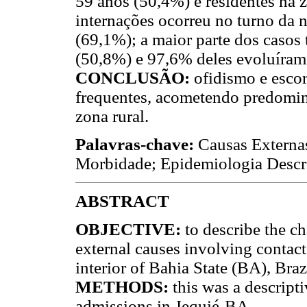
59 anos (50,4%) e residentes na z
internações ocorreu no turno da 
(69,1%); a maior parte dos casos 
(50,8%) e 97,6% deles evoluíram 
CONCLUSÃO:
ofidismo e esco
frequentes, acometendo predomin
zona rural.
Palavras-chave:
Causas Externa
Morbidade; Epidemiologia Descri
ABSTRACT
OBJECTIVE:
to describe the ch
external causes involving contact 
interior of Bahia State (BA), Bra
METHODS:
this was a descript
admissions in Jequié-BA.