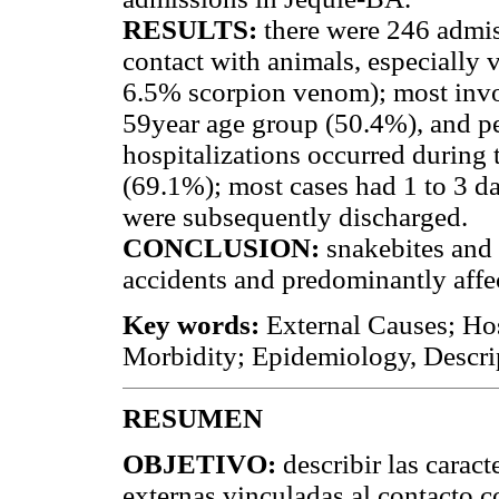
RESULTS:
there were 246 admis
contact with animals, especiall
6.5% scorpion venom); most invo
59year age group (50.4%), and pe
hospitalizations occurred during
(69.1%); most cases had 1 to 3 d
were subsequently discharged.
CONCLUSION:
snakebites and 
accidents and predominantly affec
Key words:
External Causes; Hos
Morbidity; Epidemiology, Descri
RESUMEN
OBJETIVO:
describir las caract
externas vinculadas al contacto c