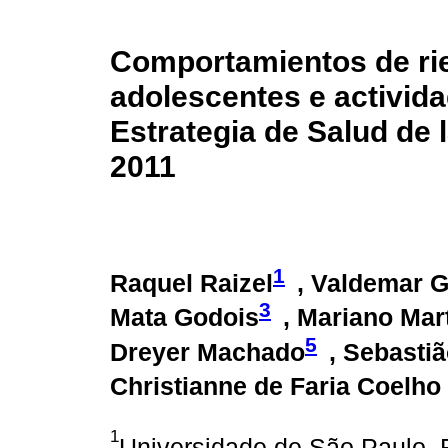
Comportamientos de rie
adolescentes e activida
Estrategia de Salud de l
2011
1
Raquel Raizel
, Valdemar G
3
Mata Godois
, Mariano Mar
5
Dreyer Machado
, Sebasti
Christianne de Faria Coelh
1
Universidade de São Paulo, 