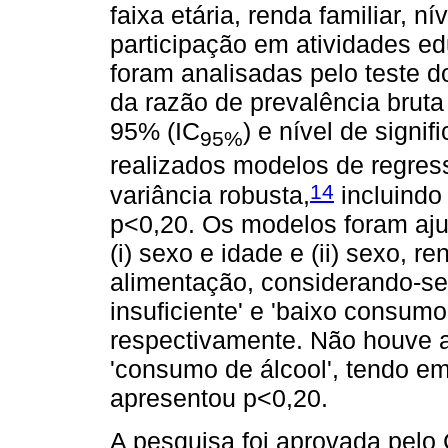
faixa etária, renda familiar, n
participação em atividades e
foram analisadas pelo teste 
da razão de prevalência bruta
95% (IC
) e nível de sign
95%
realizados modelos de regres
14
variância robusta,
incluindo
p<0,20. Os modelos foram aju
(i) sexo e idade e (ii) sexo, r
alimentação, considerando-se 
insuficiente' e 'baixo consumo 
respectivamente. Não houve a
'consumo de álcool', tendo em
apresentou p<0,20.
A pesquisa foi aprovada pelo