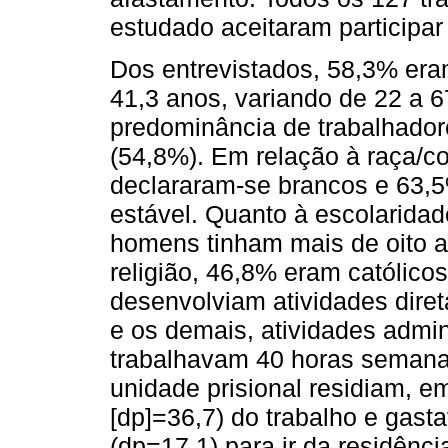
estudado aceitaram participar
Dos entrevistados, 58,3% era
41,3 anos, variando de 22 a
predominância de trabalhador
(54,8%). Em relação à raça/co
declararam-se brancos e 63,
estável. Quanto à escolarida
homens tinham mais de oito a
religião, 46,8% eram católico
desenvolviam atividades dire
e os demais, atividades admi
trabalhavam 40 horas semanais
unidade prisional residiam, e
[dp]=36,7) do trabalho e gas
(dp=17,1) para ir da residênci