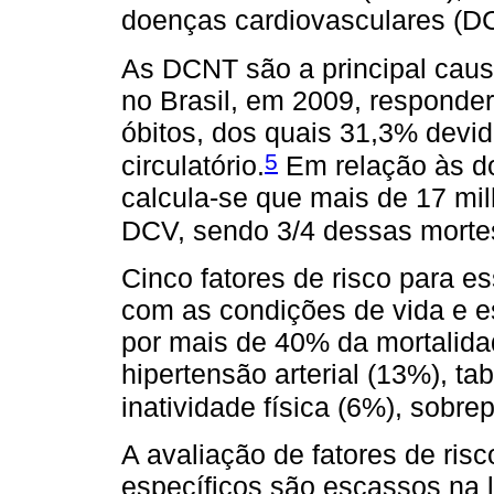
doenças cardiovasculares (D
As DCNT são a principal cau
no Brasil, em 2009, responde
óbitos, dos quais 31,3% devi
5
circulatório.
Em relação às do
calcula-se que mais de 17 m
DCV, sendo 3/4 dessas morte
Cinco fatores de risco para e
com as condições de vida e e
por mais de 40% da mortalida
hipertensão arterial (13%), t
inatividade física (6%), sobr
A avaliação de fatores de ri
específicos são escassos na li