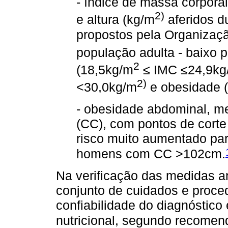
- índice de massa corpora
2)
e altura (kg/m
aferidos du
propostos pela Organizaç
população adulta - baixo
2
(18,5kg/m
≤ IMC ≤24,9kg
2)
<30,0kg/m
e obesidade 
- obesidade abdominal, me
(CC), com pontos de corte
risco muito aumentado p
homens com CC >102cm.
Na verificação das medidas a
conjunto de cuidados e proce
confiabilidade do diagnóstico
nutricional, segundo recomend