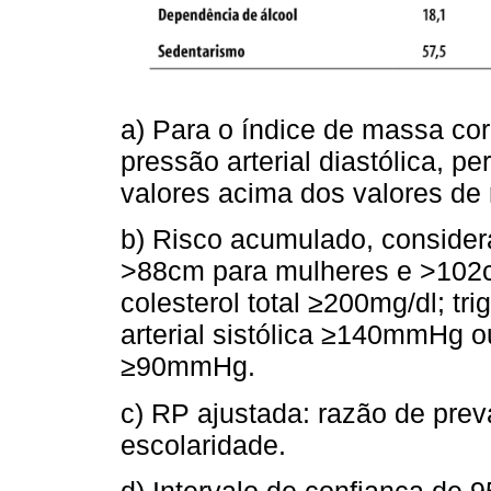
a) Para o índice de massa corp
pressão arterial diastólica, 
valores acima dos valores de 
b) Risco acumulado, conside
>88cm para mulheres e >102c
colesterol total ≥200mg/dl; tr
arterial sistólica ≥140mmHg ou
≥90mmHg.
c) RP ajustada: razão de prev
escolaridade.
d) Intervalo de confiança de 