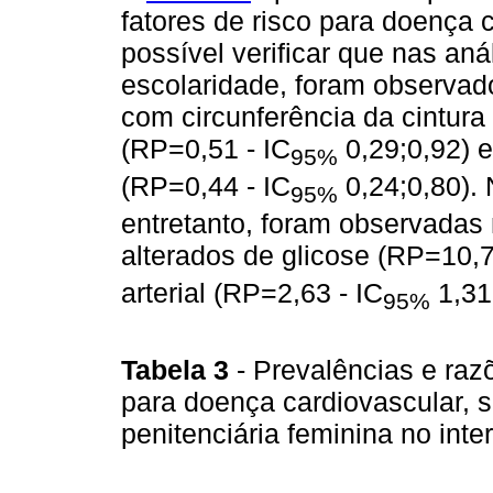
fatores de risco para doença 
possível verificar que nas aná
escolaridade, foram observa
com circunferência da cintura
(RP=0,51 - IC
0,29;0,92) e
95%
(RP=0,44 - IC
0,24;0,80).
95%
entretanto, foram observadas 
alterados de glicose (RP=10,7
arterial (RP=2,63 - IC
1,31
95%
Tabela 3
- Prevalências e raz
para doença cardiovascular, 
penitenciária feminina no int