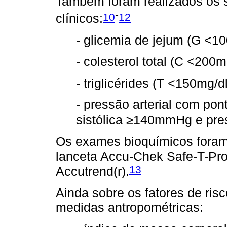
Também foram realizados os 
-
10
12
clínicos:
- glicemia de jejum (G <1
- colesterol total (C <200
- triglicérides (T <150mg/
- pressão arterial com pon
sistólica ≥140mmHg e pre
Os exames bioquímicos foram 
lanceta Accu-Chek Safe-T-Pro
13
Accutrend(r).
Ainda sobre os fatores de ris
medidas antropométricas: