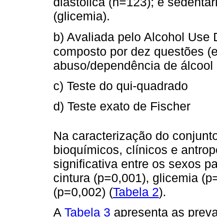
diastólica (n=123); e sedentar
(glicemia).
b) Avaliada pelo Alcohol Use D
composto por dez questões (e
abuso/dependência de álcool 
c) Teste do qui-quadrado
d) Teste exato de Fischer
Na caracterização do conjunt
bioquímicos, clínicos e antro
significativa entre os sexos p
cintura (p=0,001), glicemia (p
(p=0,002) (
Tabela 2
).
A
Tabela 3
apresenta as preva