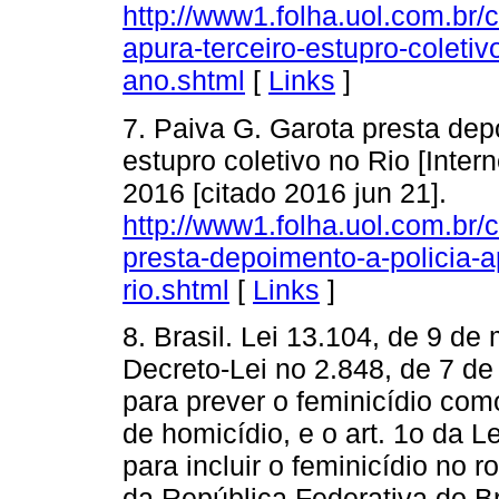
http://www1.folha.uol.com.br/
apura-terceiro-estupro-coleti
ano.shtml
[
Links
]
7. Paiva G. Garota presta dep
estupro coletivo no Rio [Inter
2016 [citado 2016 jun 21].
http://www1.folha.uol.com.br/
presta-depoimento-a-policia-a
rio.shtml
[
Links
]
8. Brasil. Lei 13.104, de 9 de
Decreto-Lei no 2.848, de 7 d
para prever o feminicídio com
de homicídio, e o art. 1o da L
para incluir o feminicídio no r
da República Federativa do Bra