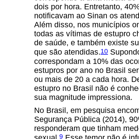
dois por hora. Entretanto, 40
notificavam ao Sinan os atend
Além disso, nos municípios on
todas as vítimas de estupro 
de saúde, e também existe su
10
que são atendidas.
Supondo 
correspondam a 10% das ocor
estupros por ano no Brasil se
ou mais de 20 a cada hora. De
estupro no Brasil não é conh
sua magnitude impressiona.
No Brasil, em pesquisa encom
Segurança Pública (2014), 90
responderam que tinham medo
9
sexual.
Esse temor não é inf