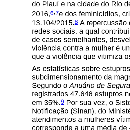
do Piauí e na cidade do Rio d
,
6
7
2016,
e dos feminicídios, cr
8
13.104/2015.
A repercussão 
redes sociais, a qual contribu
de casos semelhantes, desvel
violência contra a mulher é
que a violência que vitimiza 
As estatísticas sobre estupr
subdimensionamento da magnit
Segundo o
Anuário de Segura
registrados 47.646 estupros 
9
em 35%.
Por sua vez, o Sis
Notificação (Sinan), do Minist
atendimentos a mulheres víti
corresponde a uma média de 4