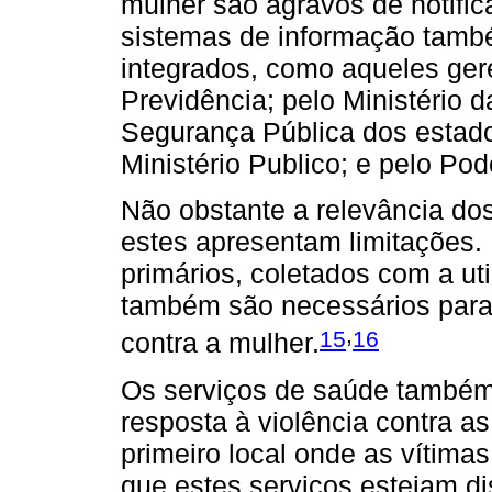
mulher são agravos de notifi
sistemas de informação tamb
integrados, como aqueles gere
Previdência; pelo Ministério d
Segurança Pública dos estados
Ministério Publico; e pelo Pode
Não obstante a relevância do
estes apresentam limitações. 
primários, coletados com a ut
também são necessários para 
,
15
16
contra a mulher.
Os serviços de saúde também
resposta à violência contra a
primeiro local onde as vítim
que estes serviços estejam di