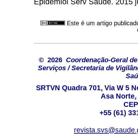
Epidemiol Serv Saude. 2015 ju
Este é um artigo publicad
© 2026
Coordenação-Geral de
Serviços / Secretaria de Vigilâ
Saú
SRTVN Quadra 701, Via W 5 Nort
Asa Norte, 
CEP
+55 (61) 33
revista.svs@saude.