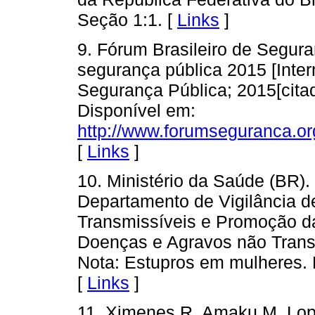
Seção 1:1. [
Links
]
9. Fórum Brasileiro de Segura
segurança pública 2015 [Inter
Segurança Pública; 2015[citad
Disponível em:
http://www.forumseguranca.org
[
Links
]
10. Ministério da Saúde (BR).
Departamento de Vigilância 
Transmissíveis e Promoção d
Doenças e Agravos não Trans
Nota: Estupros em mulheres. B
[
Links
]
11. Ximenes R, Amaku M, Lope