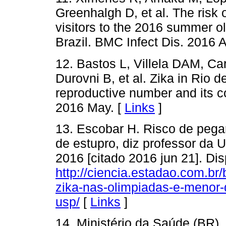
Greenhalgh D, et al. The risk
visitors to the 2016 summer o
Brazil. BMC Infect Dis. 2016 
12. Bastos L, Villela DAM, 
Durovni B, et al. Zika in Rio 
reproductive number and its 
2016 May. [
Links
]
13. Escobar H. Risco de pega
de estupro, diz professor da 
2016 [citado 2016 jun 21]. Di
http://ciencia.estadao.com.br
zika-nas-olimpiadas-e-menor-
usp/
[
Links
]
14. Ministério da Saúde (BR).