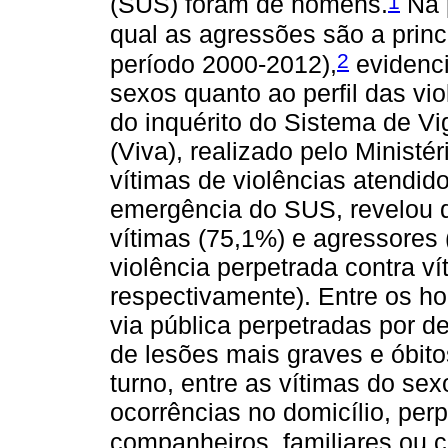
1
(SUS) foram de homens.
Na 
qual as agressões são a prin
2
período 2000-2012),
evidenci
sexos quanto ao perfil das vi
do inquérito do Sistema de Vi
(Viva), realizado pelo Minist
vítimas de violências atendid
emergência do SUS, revelou q
vítimas (75,1%) e agressores
violência perpetrada contra v
respectivamente). Entre os 
via pública perpetradas por 
de lesões mais graves e óbito
turno, entre as vítimas do se
ocorrências no domicílio, per
companheiros, familiares ou 