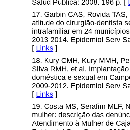
Salud Publica; 2008. 196 p. [
17. Garbin CAS, Rovida TAS, 
atitude do cirurgião-dentista s
intrafamiliar em 24 municípios
2013-2014. Epidemiol Serv Sa
[
Links
]
18. Kury CMH, Kury MMH, Pere
Silva RMH, et al. Implantação
doméstica e sexual em Campo
2009-2012. Epidemiol Serv Sa
[
Links
]
19. Costa MS, Serafim MLF, N
mulher: descrição das denúnc
Atendimento à Mulher de Caja