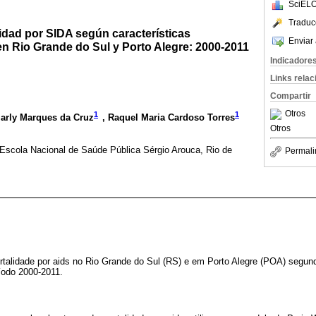
SciELO
Traduc
idad por SIDA según características
Enviar 
n Rio Grande do Sul y Porto Alegre: 2000-2011
Indicadore
Links rela
Compartir
Otros
1
1
Marly Marques da Cruz
, Raquel Maria Cardoso Torres
Otros
scola Nacional de Saúde Pública Sérgio Arouca, Rio de
Permali
rtalidade por aids no Rio Grande do Sul (RS) e em Porto Alegre (POA) segund
íodo 2000-2011.