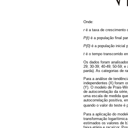
Onde:
r
é a taxa de crescimento 
P(t)
é a população final pa
P(0)
é a população inicial 
t
é o tempo transcorrido en
Os dados foram analisados 
29; 30-39; 40-49; 50-59; e
parda). As categorias de r
Para a análise de tendênci
independentes (X) foram o
(Y). O modelo de Prais-Wins
de autocorrelação da série
uma escala de medida que 
autocorrelação positiva, e
quando o valor do teste é p
Para a aplicação do modelo
transformação logarítimic
estimados os valores de b
faixa etária e raça/cor. P