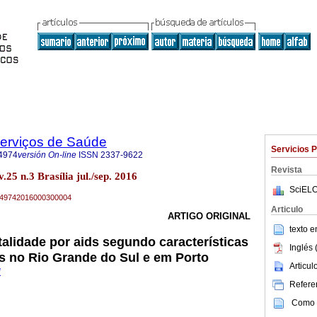
Serviços de Saúde
Servicios 
4974
versión On-line
ISSN
2337-9622
Revista
.25 n.3 Brasília jul./sep. 2016
SciELO
79-49742016000300004
Articulo
ARTIGO ORIGINAL
texto 
alidade por aids segundo características
Inglés 
s no Rio Grande do Sul e em Porto
Articu
*
Referen
Como c