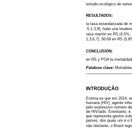
estudio ecológico de serie
RESULTADOS:
la tasa estandarizada de m
-5,1;3,9); hubo una tenden
raza marrón en RS (4,5%; 
1,3;6,7), 50-59 en RS (5,8
CONCLUSIÓN:
en RS y POA la mortalidad
Palabras clave:
Mortalida
INTRODUÇÃO
Estima-se que em 2014, e
humana (HIV), agente infec
pelo expressivo número de 
de HIV/aids. Entretanto, 
que representa gastos su
países, dos quais um é o 
não obstante, o Brasil re