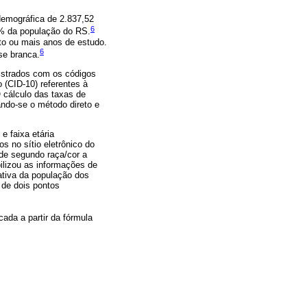
demográfica de 2.837,52
6
2% da população do RS.
o ou mais anos de estudo.
6
se branca.
gistrados com os códigos
 (CID-10) referentes à
O cálculo das taxas de
ando-se o método direto e
e faixa etária
s no sítio eletrônico do
de segundo raça/cor a
ilizou as informações de
ativa da população dos
 de dois pontos
ada a partir da fórmula