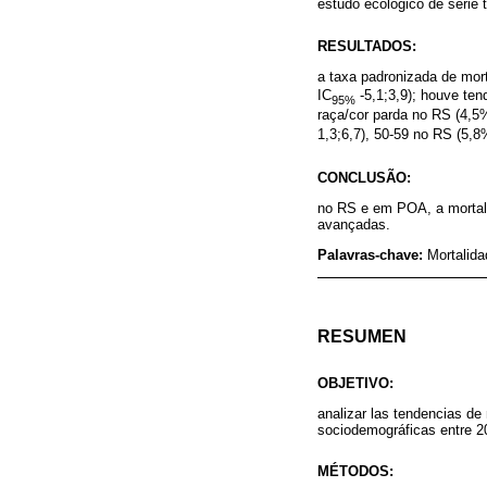
estudo ecológico de série 
RESULTADOS:
a taxa padronizada de mort
IC
-5,1;3,9); houve ten
95%
raça/cor parda no RS (4,5
1,3;6,7), 50-59 no RS (5,8
CONCLUSÃO:
no RS e em POA, a mortali
avançadas.
Palavras-chave:
Mortalida
RESUMEN
OBJETIVO:
analizar las tendencias de
sociodemográficas entre 2
MÉTODOS: