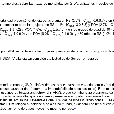
s temporales, sobre las tazas de mortalidad por SIDA; utilizamos modelos de
ortalidad presentó tendencia estacionaria en RS (1,3%; IC
-0,6;6,7) y en
95%
cia creciente entre las mujeres en RS (4,1%; IC
3,0;5,3) y POA (2,7%; IC
95%
IC
1,9;7,2) y POA (4,6%; IC
1,5;7,9) y en los grupos de edad de 40-4
95%
95%
%; IC
1,9;9,9) y en POA (6,0%; IC
2,1;9,9), y >60 años en RS (4,0%; 
95%
95%
 por SIDA aumentó entre las mujeres, personas de raza marrón y grupos de
d; SIDA; Vigilancia Epidemiológica; Estudios de Series Temporales
m todo o mundo, 36,9 milhões de pessoas estivessem vivendo com o vírus d
cioso causador da síndrome da imunodeficiência adquirida (aids). Este result
usuários da terapia antirretroviral (TARV), o que contribui para o aumento da
é importante ressaltar que a epidemia permanece em patamares elevados em d
bstanciais em saúde. Observa-se que 80% das pessoas vivendo com HIV se
Brasil. Em relação à incidência de aids no mundo, evidenciou-se uma queda 
1
gistrou aumento de casos novos no mesmo período.