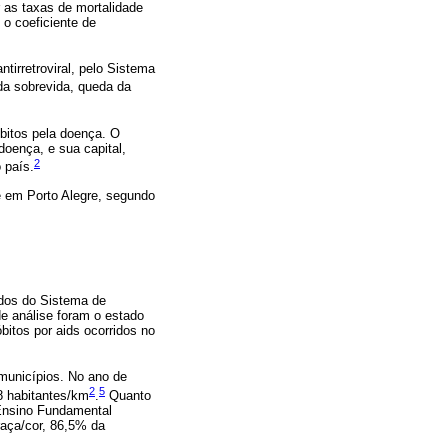
 as taxas de mortalidade
 o coeficiente de
ntirretroviral, pelo Sistema
da sobrevida, queda da
bitos pela doença. O
oença, e sua capital,
2
 país.
 e em Porto Alegre, segundo
ados do Sistema de
e análise foram o estado
bitos por aids ocorridos no
municípios. No ano de
2
5
8 habitantes/km
.
Quanto
 Ensino Fundamental
aça/cor, 86,5% da