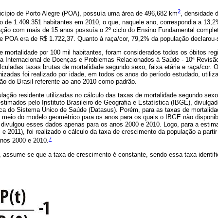
2
nicípio de Porto Alegre (POA), possuía uma área de 496,682 km
, densidade 
 de 1.409.351 habitantes em 2010, o que, naquele ano, correspondia a 13,
ão com mais de 15 anos possuía o 2º ciclo do Ensino Fundamental complet
 POA era de R$ 1.722,37. Quanto à raça/cor, 79,2% da população declarou-
e mortalidade por 100 mil habitantes, foram considerados todos os óbitos re
ca Internacional de Doenças e Problemas Relacionados à Saúde - 10ª Revisão
culadas taxas brutas de mortalidade segundo sexo, faixa etária e raça/cor. 
nizadas foi realizado por idade, em todos os anos do período estudado, utiliz
ão do Brasil referente ao ano 2010 como padrão.
ação residente utilizadas no cálculo das taxas de mortalidade segundo sexo 
imados pelo Instituto Brasileiro de Geografia e Estatística (IBGE), divulgado
ca do Sistema Único de Saúde (Datasus). Porém, para as taxas de mortalida
r meio do modelo geométrico para os anos para os quais o IBGE não disponib
ão divulgou esses dados apenas para os anos 2000 e 2010. Logo, para a estim
e 2011), foi realizado o cálculo da taxa de crescimento da população a partir
7
 anos 2000 e 2010.
, assume-se que a taxa de crescimento é constante, sendo essa taxa identific