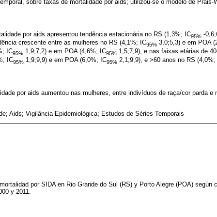
temporal, sobre taxas de mortalidade por aids; utilizou-se o modelo de Prais-
alidade por aids apresentou tendência estacionária no RS (1,3%; IC
-0,6;
95%
dência crescente entre as mulheres no RS (4,1%; IC
3,0;5,3) e em POA (
95%
%; IC
1,9;7,2) e em POA (4,6%; IC
1,5;7,9), e nas faixas etárias de 4
95%
95%
%; IC
1,9;9,9) e em POA (6,0%; IC
2,1;9,9), e >60 anos no RS (4,0%;
95%
95%
dade por aids aumentou nas mulheres, entre indivíduos de raça/cor parda e 
de; Aids; Vigilância Epidemiológica; Estudos de Séries Temporais
 mortalidad por SIDA en Rio Grande do Sul (RS) y Porto Alegre (POA) según c
000 y 2011.