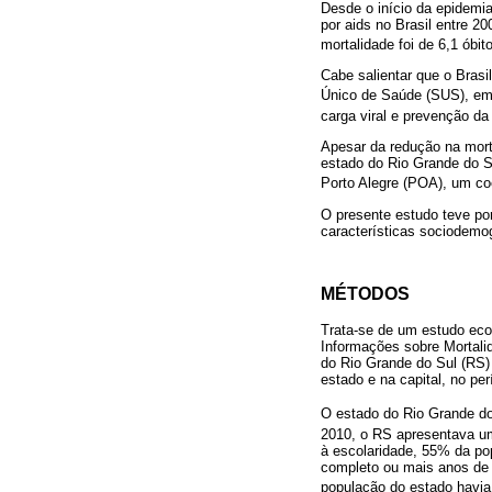
Desde o início da epidemi
por aids no Brasil entre 2
mortalidade foi de 6,1 óbit
Cabe salientar que o Brasil
Único de Saúde (SUS), em
carga viral e prevenção da
Apesar da redução na mort
estado do Rio Grande do S
Porto Alegre (POA), um coe
O presente estudo teve por
características sociodemog
MÉTODOS
Trata-se de um estudo eco
Informações sobre Mortali
do Rio Grande do Sul (RS) 
estado e na capital, no pe
O estado do Rio Grande do 
2010, o RS apresentava u
à escolaridade, 55% da po
completo ou mais anos de 
população do estado havia