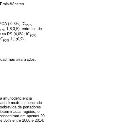
 Prais-Winsten.
 POA (-0,3%; IC
95%
1,8;3,5), entre los de
95%
9 en RS (4,0%; IC
95%
IC
1,1;6,9).
95%
 edad más avanzados.
a imunodeficiência
ado é muito influenciado
 sobrevida de portadores
eterminadas regiões, o
 concentram em apenas 20
de 35% entre 2000 e 2014;