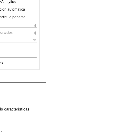
 Analytics
ción automática
articulo por email
s
cionados
nk
o características