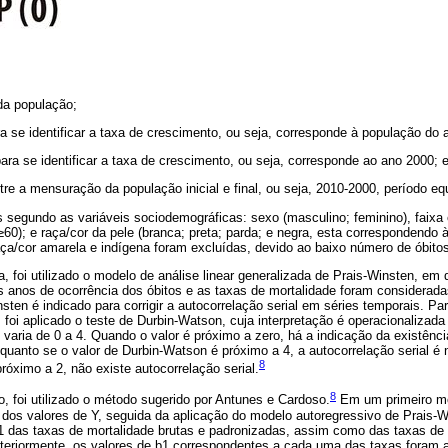
da população;
ra se identificar a taxa de crescimento, ou seja, corresponde à população do 
para se identificar a taxa de crescimento, ou seja, corresponde ao ano 2000; 
tre a mensuração da população inicial e final, ou seja, 2010-2000, período eq
segundo as variáveis sociodemográficas: sexo (masculino; feminino), faixa e
 ≥60); e raça/cor da pele (branca; preta; parda; e negra, esta correspondendo
aça/cor amarela e indígena foram excluídas, devido ao baixo número de óbito
a, foi utilizado o modelo de análise linear generalizada de Prais-Winsten, em 
s anos de ocorrência dos óbitos e as taxas de mortalidade foram considerad
ten é indicado para corrigir a autocorrelação serial em séries temporais. Para
, foi aplicado o teste de Durbin-Watson, cuja interpretação é operacionalizada
varia de 0 a 4. Quando o valor é próximo a zero, há a indicação da existên
nquanto se o valor de Durbin-Watson é próximo a 4, a autocorrelação serial é 
8
róximo a 2, não existe autocorrelação serial.
8
, foi utilizado o método sugerido por Antunes e Cardoso.
Em um primeiro mo
a dos valores de Y, seguida da aplicação do modelo autoregressivo de Prais-
1 das taxas de mortalidade brutas e padronizadas, assim como das taxas de
osteriormente, os valores de b1 correspondentes a cada uma das taxas foram 