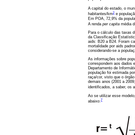
A capital do estado, o mu
2
habitantes/km
e população
Em POA, 72,9% da populaç
A renda
per capita
média de
Para o cálculo das taxas d
da Classificação Estatísti
aids: B20 a B24. Foram cal
mortalidade por aids padro
considerando-se a populaç
As informações sobre popul
correspondem aos dados est
Departamento de Informáti
população foi estimada po
raça/cor, visto que o órg
demais anos (2001 a 2009; 
identificados, a saber, os
Ao se utilizar esse modelo
7
abaixo: