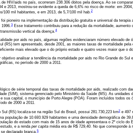
a de HIV/aids no país, ocorreram 238.306 óbitos pela doença. Ao se comparar
004 e 2013, mostrou-se evidente a queda de 6,6% no risco de morte: em 2004,
2
os/100 mil habitantes, e em 2013, de 5,7/100 mil hab.
 foi pioneiro na implementação da distribuição gratuita e universal da terapia a
3
 1996.
Esse tratamento contribuiu para a redução da mortalidade, aumento 
4
 transmissão vertical da doença.
alidade por aids no país, algumas regiões evidenciaram número elevado de ó
ul (RS) tem apresentado, desde 2001, as maiores taxas de mortalidade pela d
ficiente mais elevado que o do próprio estado e quatro vezes maior que o do
 objetivo analisar a tendência da mortalidade por aids no Rio Grande do Sul
ráficas, no período de 2000 a 2011.
lógico de série temporal das taxas de mortalidade por aids, realizado com d
dade (SIM), sistema gerenciado pelo Ministério da Saúde (MS). As unidades d
e sua capital, o município de Porto Alegre (POA). Foram incluídos todos os ó
ríodo de 2000 a 2011.
2
Sul (RS) localiza-se na região Sul do Brasil, possui 281.730,223 km
e 497 
ma população de 10.693.929 habitantes e uma densidade demográfica de 39,
pulação do estado com mais de 15 anos de idade apresentava o 2º ciclo do
estudo, e a renda
per capita
média era de R$ 729,40. No que corresponde à r
5
 se declarado branca.