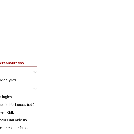
Personalizados
 Analytics
en
Inglés
(pdf)
| Portugués (pdf)
lo en XML
cias del artículo
itar este artículo