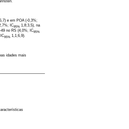
Winsten.
6,7) e em POA (-0,3%;
2,7%; IC
1,8;3,5), na
95%
0-49 no RS (4,0%; IC
95%
 IC
1,1;6,9).
95%
nas idades mais
aracterísticas