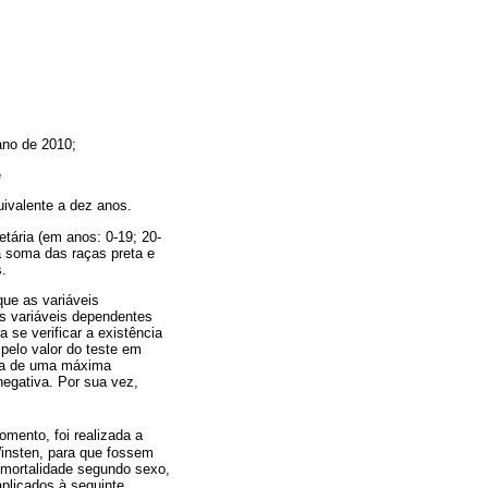
ano de 2010;
e
uivalente a dez anos.
tária (em anos: 0-19; 20-
 à soma das raças preta e
s.
que as variáveis
as variáveis dependentes
 se verificar a existência
 pelo valor do teste em
cia de uma máxima
negativa. Por sua vez,
mento, foi realizada a
Winsten, para que fossem
 mortalidade segundo sexo,
aplicados à seguinte