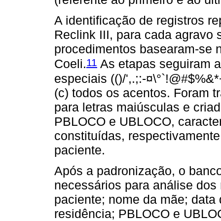
A identificação de registros re
Reclink III, para cada agrav
procedimentos basearam-se n
11
Coeli.
As etapas seguiram a 
especiais (()/',.;:-¤\°`!@#$%&
(c) todos os acentos. Foram t
para letras maiúsculas e cri
PBLOCO e UBLOCO, caracter
constituídas, respectivamente
paciente.
Após a padronização, o banco
necessários para análise dos 
paciente; nome da mãe; data 
residência; PBLOCO e UBLOC