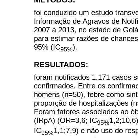
foi conduzido um estudo transv
Informação de Agravos de Notifi
2007 a 2013, no estado de Goiá
para estimar razões de chances
95% (IC
).
95%
RESULTADOS:
foram notificados 1.171 casos s
confirmados. Entre os confirma
homens (n=50), febre como sint
proporção de hospitalizações (n=
Foram fatores associados ao óbit
(IRpA) (OR=3,6; IC
1,2;10,6
95%
IC
1,1;7,9) e não uso do re
95%