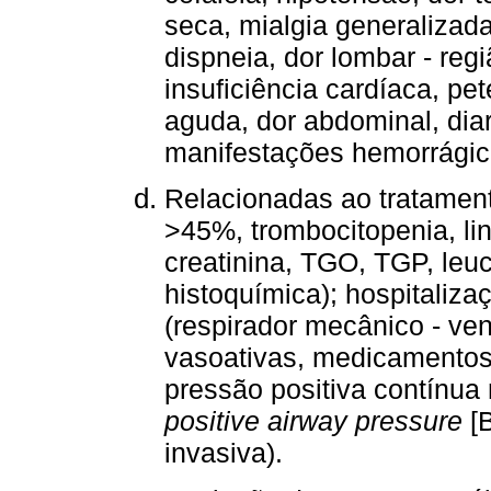
seca, mialgia generalizada
dispneia, dor lombar - reg
insuficiência cardíaca, pet
aguda, dor abdominal, diarr
manifestações hemorrágic
Relacionadas ao tratament
>45%, trombocitopenia, lin
creatinina, TGO, TGP, leu
histoquímica); hospitaliza
(respirador mecânico - ve
vasoativas, medicamentos an
pressão positiva contínua
positive airway pressure
[B
invasiva).