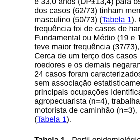
e 33,0 anos (DP±13,4) para o
dos casos (62/73) tinham me
masculino (50/73) (
Tabela 1
).
frequência foi de casos de h
Fundamental ou Médio (19 e 1
teve maior frequência (37/73)
Cerca de um terço dos casos 
roedores e os demais negaram 
24 casos foram caracterizado
sem associação estatisticamen
principais ocupações identific
agropecuarista (n=4), trabalha
motorista de caminhão (n=3), 
(
Tabela 1
).
Tabela 1
- Perfil epidemiológ