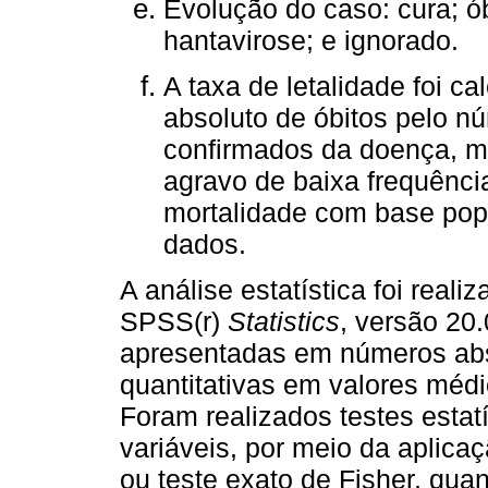
Evolução do caso: cura; ób
hantavirose; e ignorado.
A taxa de letalidade foi c
absoluto de óbitos pelo n
confirmados da doença, mul
agravo de baixa frequência
mortalidade com base popul
dados.
A análise estatística foi real
SPSS(r)
Statistics
, versão 20.
apresentadas em números abso
quantitativas em valores méd
Foram realizados testes estat
variáveis, por meio da aplica
ou teste exato de Fisher, qu