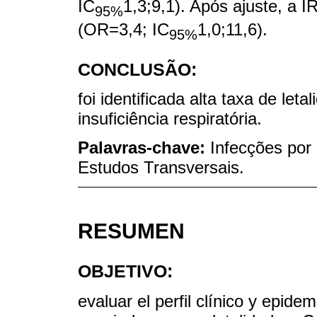
IC
1,3;9,1). Após ajuste, a 
95%
(OR=3,4; IC
1,0;11,6).
95%
CONCLUSÃO:
foi identificada alta taxa de le
insuficiência respiratória.
Palavras-chave:
Infecções por 
Estudos Transversais.
RESUMEN
OBJETIVO:
evaluar el perfil clínico y epide