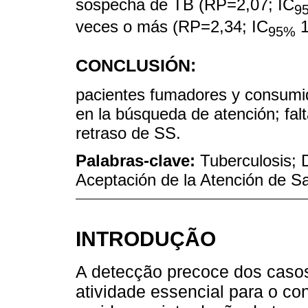
sospecha de TB (RP=2,07; IC
9
veces o más (RP=2,34; IC
1
95%
CONCLUSIÓN:
pacientes fumadores y consumid
en la búsqueda de atención; fal
retraso de SS.
Palabras-clave:
Tuberculosis; 
Aceptación de la Atención de S
INTRODUÇÃO
A detecção precoce dos casos
atividade essencial para o con