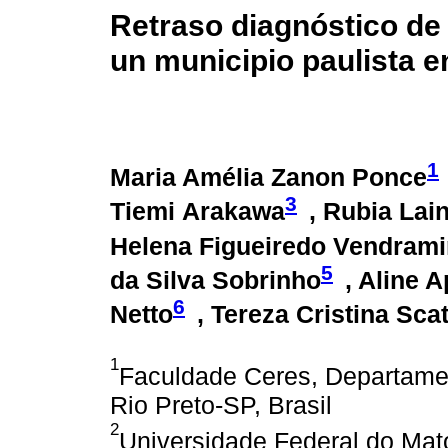
Retraso diagnóstico de 
un municipio paulista e
1
Maria Amélia Zanon Ponce
3
Tiemi Arakawa
, Rubia Lai
Helena Figueiredo Vendrami
5
da Silva Sobrinho
, Aline 
6
Netto
, Tereza Cristina Sca
1
Faculdade Ceres, Departame
Rio Preto-SP, Brasil
2
Universidade Federal do Mat