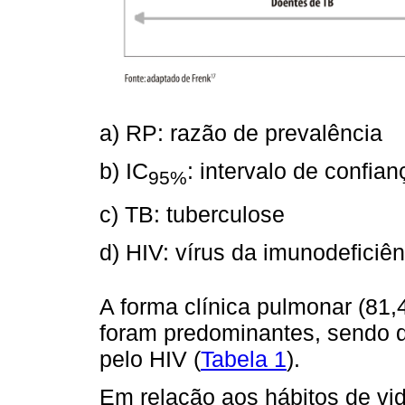
a) RP: razão de prevalência
b) IC
: intervalo de confia
95%
c) TB: tuberculose
d) HIV: vírus da imunodeficiê
A forma clínica pulmonar (81,
foram predominantes, sendo 
pelo HIV (
Tabela 1
).
Em relação aos hábitos de vi