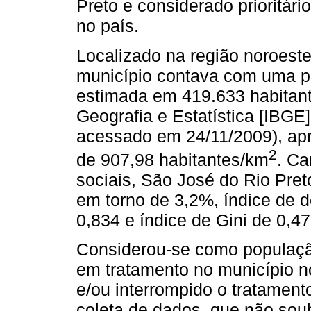
Preto e considerado prioritári
no país.
Localizado na região noroest
município contava com uma p
estimada em 419.633 habitante
Geografia e Estatística [IBGE]
acessado em 24/11/2009), ap
2
de 907,98 habitantes/km
. Ca
sociais, São José do Rio Pret
em torno de 3,2%, índice de 
0,834 e índice de Gini de 0,47
Considerou-se como população
em tratamento no município 
e/ou interrompido o tratamen
coleta de dados, que não soub