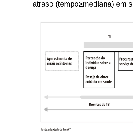
atraso (tempo≥mediana) em se