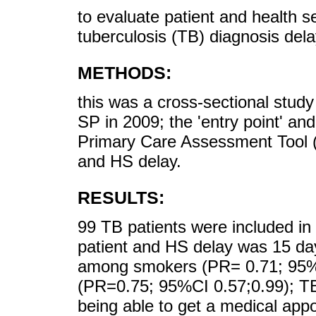
to evaluate patient and health s
tuberculosis (TB) diagnosis dela
METHODS:
this was a cross-sectional stud
SP in 2009; the 'entry point' an
Primary Care Assessment Tool (
and HS delay.
RESULTS:
99 TB patients were included in 
patient and HS delay was 15 day
among smokers (PR= 0.71; 95%C
(PR=0.75; 95%CI 0.57;0.99); TB
being able to get a medical ap