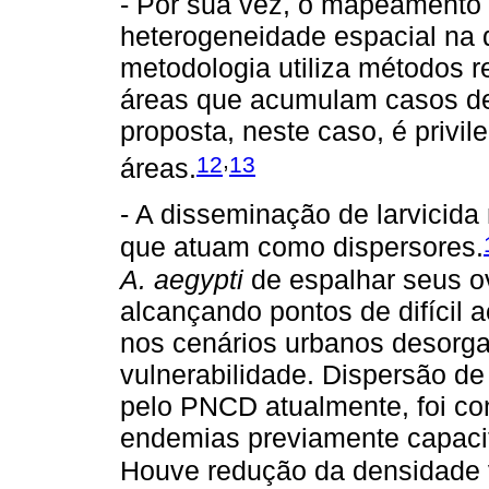
- Por sua vez, o mapeamento d
heterogeneidade espacial na d
metodologia utiliza métodos re
áreas que acumulam casos de
proposta, neste caso, é privil
,
12
13
áreas.
- A disseminação de larvicida
que atuam como dispersores.
A. aegypti
de espalhar seus ov
alcançando pontos de difícil
nos cenários urbanos desorg
vulnerabilidade. Dispersão de 
pelo PNCD atualmente, foi co
endemias previamente capaci
Houve redução da densidade 