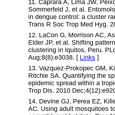
11. Caprara A, Lima JW, Peix
Sommerfeld J, et al. Entomolog
in dengue control: a cluster ra
Trans R Soc Trop Med Hyg. 2
12. LaCon G, Morrison AC, As
Elder JP, et al. Shifting patter
clustering in Iquitos, Peru. P
Aug;8(8):e3038. [
Links
]
13. Vazquez-Prokopec GM, Ki
Ritchie SA. Quantifying the sp
epidemic spread within a trop
Trop Dis. 2010 Dec;4(12):e920
14. Devine GJ, Perea EZ, Kill
AC. Using adult mosquitoes to 