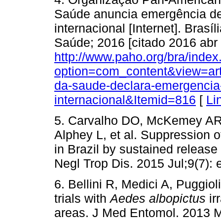
Saúde anuncia emergência de
internacional [Internet]. Bra
Saúde; 2016 [citado 2016 abr 
http://www.paho.org/bra/index
option=com_content&view=art
da-saude-declara-emergencia-
internacional&Itemid=816
[
Li
5. Carvalho DO, McKemey AR, 
Alphey L, et al. Suppression o
in Brazil by sustained releas
Negl Trop Dis. 2015 Jul;9(7):
6. Bellini R, Medici A, Puggioli
trials with
Aedes albopictus
ir
areas. J Med Entomol. 2013 M