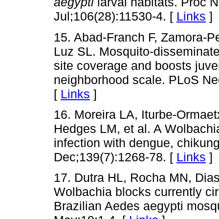
aegypti
larval habitats. Proc 
Jul;106(28):11530-4. [
Links
]
15. Abad-Franch F, Zamora-Per
Luz SL. Mosquito-disseminated
site coverage and boosts juven
neighborhood scale. PLoS Neg
[
Links
]
16. Moreira LA, Iturbe-Ormaetx
Hedges LM, et al. A Wolbachi
infection with dengue, chiku
Dec;139(7):1268-78. [
Links
]
17. Dutra HL, Rocha MN, Dias
Wolbachia blocks currently circ
Brazilian Aedes aegypti mosqu