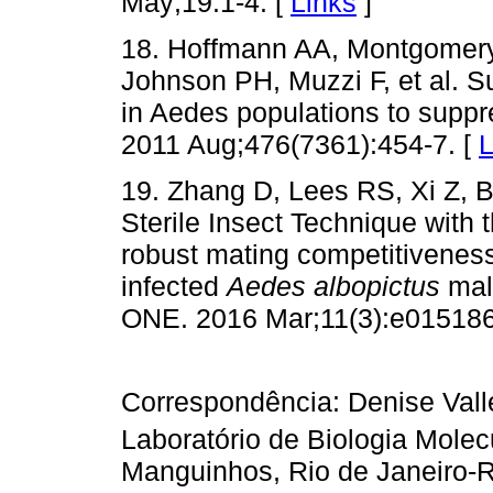
May;19:1-4. [
Links
]
18. Hoffmann AA, Montgomery 
Johnson PH, Muzzi F, et al. S
in Aedes populations to suppr
2011 Aug;476(7361):454-7. [
L
19. Zhang D, Lees RS, Xi Z, B
Sterile Insect Technique with 
robust mating competitiveness 
infected
Aedes albopictus
male
ONE. 2016 Mar;11(3):e015186
Correspondência: Denise Valle
Laboratório de Biologia Molecul
Manguinhos, Rio de Janeiro-R