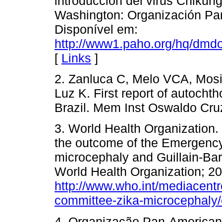
introducción del virus Chikung
Washington: Organización Pan
Disponível em:
http://www1.paho.org/hq/dm
[
Links
]
2. Zanluca C, Melo VCA, Mos
Luz K. First report of autocht
Brazil. Mem Inst Oswaldo Cru
3. World Health Organization
the outcome of the Emergency
microcephaly and Guillain-Bar
World Health Organization; 20
http://www.who.int/mediacen
committee-zika-microcephaly/
4. Organização Pan-American