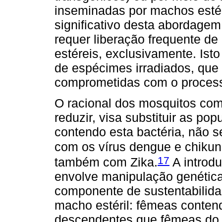
inseminadas por machos estér
significativo desta abordage
requer liberação frequente d
estéreis, exclusivamente. Ist
de espécimes irradiados, que 
comprometidas com o proces
O racional dos mosquitos com
reduzir, visa substituir as po
contendo esta bactéria, não s
com os vírus dengue e chiku
17
também com Zika.
A introd
envolve manipulação genética
componente de sustentabilida
macho estéril: fêmeas conte
descendentes que fêmeas do 