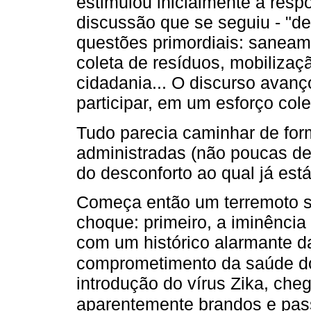
estimulou inicialmente a resp
discussão que se seguiu - "de
questões primordiais: sanea
coleta de resíduos, mobiliza
cidadania... O discurso avan
participar, em um esforço cole
Tudo parecia caminhar de for
administradas (não poucas de
do desconforto ao qual já es
Começa então um terremoto sa
choque: primeiro, a iminênci
com um histórico alarmante da
comprometimento da saúde do
introdução do vírus Zika, ch
aparentemente brandos e pas