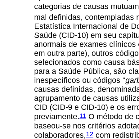
categorias de causas mutuam
mal definidas, contempladas 
Estatística Internacional de
Saúde (CID-10) em seu capítu
anormais de exames clínicos e
em outra parte), outros códig
selecionados como causa bási
para a Saúde Pública, são cl
inespecíficos ou códigos "
gar
causas definidas, denominada
agrupamento de causas utiliz
CID (CID-9 e CID-10) e os err
11
previamente.
O método de c
baseou-se nos critérios adot
12
colaboradores,
com redistri