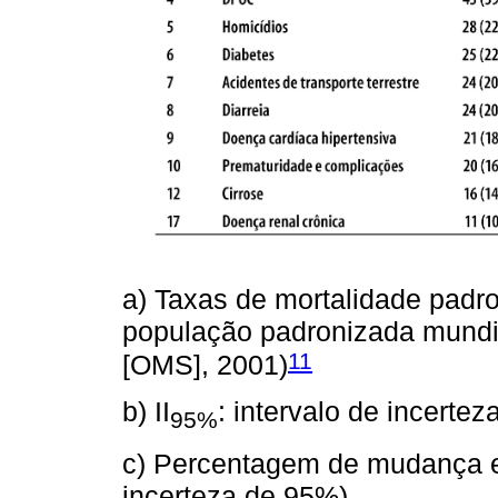
a) Taxas de mortalidade padr
população padronizada mundi
11
[OMS], 2001)
b) II
: intervalo de incerte
95%
c) Percentagem de mudança en
incerteza de 95%)