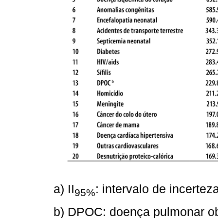
a) II
: intervalo de incerte
95%
b) DPOC: doença pulmonar obs