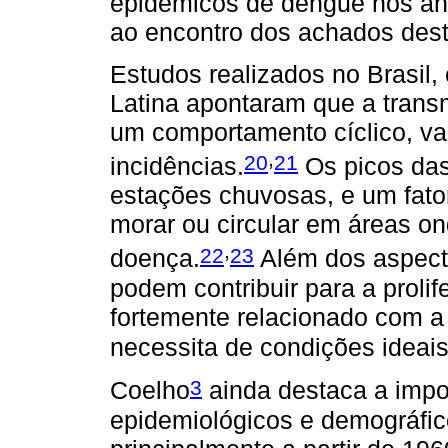
epidêmicos de dengue nos an
ao encontro dos achados dest
Estudos realizados no Brasil,
Latina apontaram que a tran
um comportamento cíclico, var
,
20
21
incidências.
Os picos da
estações chuvosas, e um fato
morar ou circular em áreas o
,
22
23
doença.
Além dos aspecto
podem contribuir para a prolif
fortemente relacionado com a
necessita de condições ideai
3
Coelho
ainda destaca a impo
epidemiológicos e demográfic