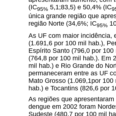
(IC
5,1;83,5) e 50,4% (IC
95%
9
única grande região que apres
região Norte (34,6%; IC
10
95%
As UF com maior incidência, 
(1.691,6 por 100 mil hab.), P
Espírito Santo (796,0 por 100
(764,8 por 100 mil hab.). Em 
mil hab.) e Rio Grande do Nort
permaneceram entre as UF com
Mato Grosso (1.069,1por 100 m
hab.) e Tocantins (826,6 por 1
As regiões que apresentaram 
dengue em 2002 foram Nordest
Sudeste (480,7 por 100 mil h