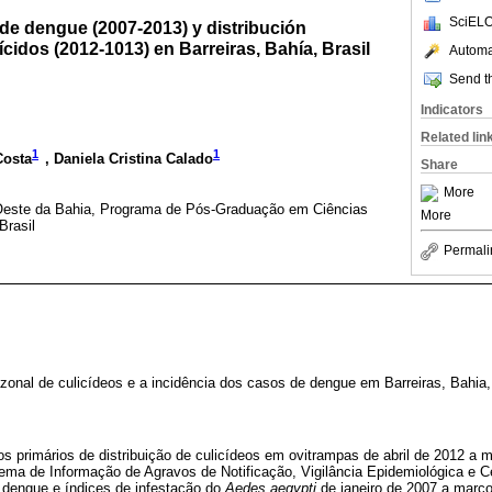
SciELO
de dengue (2007-2013) y distribución
ícidos (2012-1013) en Barreiras, Bahía, Brasil
Automat
Send th
Indicators
Related lin
1
1
Costa
, Daniela Cristina Calado
Share
More
 Oeste da Bahia, Programa de Pós-Graduação em Ciências
More
Brasil
Permali
azonal de culicídeos e a incidência dos casos de dengue em Barreiras, Bahia, 
s primários de distribuição de culicídeos em ovitrampas de abril de 2012 a
ema de Informação de Agravos de Notificação, Vigilância Epidemiológica e C
dengue e índices de infestação do
Aedes aegypti
de janeiro de 2007 a março