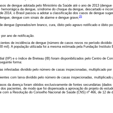
casos de dengue adotada pelo Ministério da Saúde até o ano de 2013 (dengue
e hemorrágica da dengue, síndrome do choque da dengue, descartado e inconc
ir de 2014, o Brasil passou a adotar a classificação dos casos de dengue suge
25
dengue, dengue com sinais de alarme e dengue grave;
e dengue (ignorados/em branco, cura, óbito pelo agravo notificado e óbito po
 por ano de notificação.
cientes de incidência de dengue (número de casos novos no período dividido
100 mil). A população utilizada foi a mesma estimada pela Fundação Instituto B
dial (IIP) e o índice de Breteau (IB) foram disponibilizados pelo Centro de Co
seguinte forma:
as infestadas dividido pelo número de casas inspecionadas, multiplicado por 
pientes com larva dividido pelo número de casas inspecionadas, multiplicado 
asos da doença foram obtidos exclusivamente de fontes secundárias (dados o
o dos pacientes, de modo que foi dispensada a aprovação do projeto do estu
e com a Resolução do Conselho Nacional de Saúde (CNS) nº 466, de 12 de 