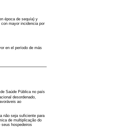
n época de sequía) y
, con mayor incidencia por
yor en el período de más
 de Saúde Pública no país
acional desordenado,
avoráveis ao
a não seja suficiente para
mica de multiplicação do
e seus hospedeiros