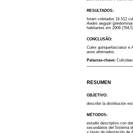
RESULTADOS:
foram coletados 16.512 c
Aedes aegypti
(predominant
habitantes em 2009 (704,5),
CONCLUSÃO:
Culex quinquefasciatus
e
anos alternados.
Palavras-chave:
Culicidae
RESUMEN
OBJETIVO:
describir la distribución e
MÉTODOS:
estudio descriptivo con da
secundarios del Sistema de
y tasas de infestación de