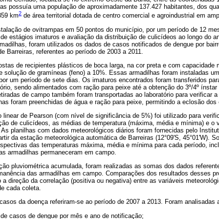
ras possuía uma população de aproximadamente 137.427 habitantes, dos qua
2
.859 km
de área territorial dotada de centro comercial e agroindustrial em am
nstalação de ovitrampas em 50 pontos do município, por um período de 12 mes
 de estágios imaturos e avaliação da distribuição de culicídeos ao longo do a
rmadilhas, foram utilizados os dados de casos notificados de dengue por bairr
de Barreiras, referentes ao período de 2003 a 2011.
tas de recipientes plásticos de boca larga, na cor preta e com capacidade
 e solução de gramíneas (feno) a 10%. Essas armadilhas foram instaladas u
 um período de sete dias. Os imaturos encontrados foram transferidos para 
rio, sendo alimentados com ração para peixe até a obtenção do 3º/4º ínstar 
etiradas de campo também foram transportadas ao laboratório para verificar 
has foram preenchidas de água e ração para peixe, permitindo a eclosão dos
 linear de Pearson (com nível de significância de 5%) foi utilizado para verif
uição de culicídeos, as médias de temperatura (máxima, média e mínima) e o 
. As planilhas com dados meteorológicos diários foram fornecidas pelo Institu
rtir da estação meteorológica automática de Barreiras (12°09'S, 45°01'W). 
ospectivas das temperaturas máxima, média e mínima para cada período, inclu
e as armadilhas permaneceram em campo.
ação pluviométrica acumulada, foram realizadas as somas dos dados referente
ermanência das armadilhas em campo. Comparações dos resultados desses pr
o a direção da correlação (positiva ou negativa) entre as variáveis meteoroló
de cada coleta.
 casos da doença referiram-se ao período de 2007 a 2013. Foram analisadas a
 de casos de dengue por mês e ano de notificação;