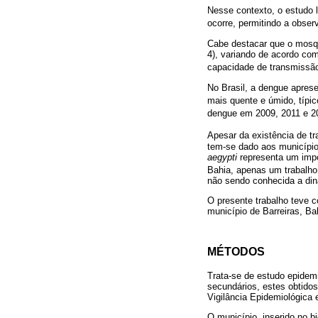
Nesse contexto, o estudo 
ocorre, permitindo a obser
Cabe destacar que o mosq
4), variando de acordo com
capacidade de transmissão 
No Brasil, a dengue apres
mais quente e úmido, típic
dengue em 2009, 2011 e 20
Apesar da existência de tr
tem-se dado aos município
aegypti
representa um impo
Bahia, apenas um trabalho 
não sendo conhecida a di
O presente trabalho teve c
município de Barreiras, Bah
MÉTODOS
Trata-se de estudo epidemi
secundários, estes obtidos
Vigilância Epidemiológica 
O município, inserido no b