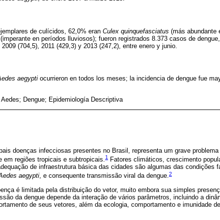
ejemplares de culícidos, 62,0% eran
Culex quinquefasciatus
(más abundante e
(imperante en períodos lluviosos); fueron registrados 8.373 casos de dengue
2009 (704,5), 2011 (429,3) y 2013 (247,2), entre enero y junio.
Aedes aegypti
ocurrieron en todos los meses; la incidencia de dengue fue ma
; Aedes; Dengue; Epidemiología Descriptiva
pais doenças infecciosas presentes no Brasil, representa um grave problema
1
 em regiões tropicais e subtropicais.
Fatores climáticos, crescimento popul
nadequação de infraestrutura básica das cidades são algumas das condições f
2
Aedes aegypti
, e consequente transmissão viral da dengue.
oença é limitada pela distribuição do vetor, muito embora sua simples presenç
ssão da dengue depende da interação de vários parâmetros, incluindo a dinâ
portamento de seus vetores, além da ecologia, comportamento e imunidade d