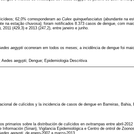
ulicídeos; 62,0% corresponderam ao
Culex quinquefasciatus
(abundante na es
e na estação chuvosa); foram notificados 8.373 casos de dengue, com maior
 2011 (429,3) e 2013 (247,2), entre janeiro e junho.
Aedes aegypti
ocorreram em todos os meses; a incidência de dengue foi mai
; Aedes aegypti; Dengue; Epidemiologia Descritiva
stacional de culícidos y la incidencia de casos de dengue en Barreiras, Bahia, 
tos primarios sobre la distribución de culícidos en ovitrampas entre abril-201
 Información (Sinan), Vigilancia Epidemiológica e Centro de ontrol de Zoono
Aedes aegypti
, de enero-2007 a marzo-2013.