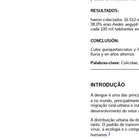
RESULTADOS:
fueron colectados 16.512 
38,0% eran
Aedes aegypti
cada 100 mil habitantes en 
CONCLUSIÓN:
Culex quinquefasciatus
y
lluvia y en años alternos.
Palabras-clave:
Culicidae
INTRODUÇÃO
A dengue é uma das princi
e no mundo, principalmente
migração rural-urbana e i
desenvolvimento do vetor
A distribuição urbana da d
tanto. O padrão de transmi
vírus, a ecologia e o com
3
humanos.