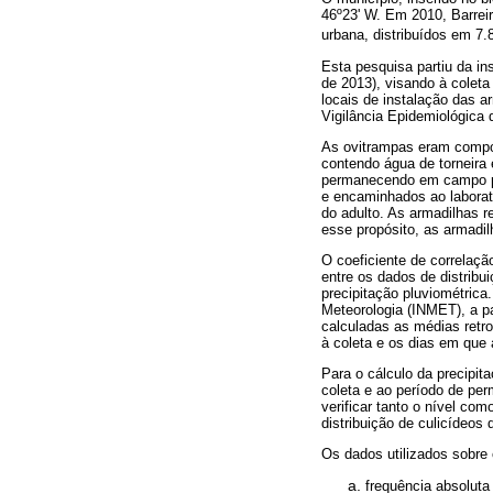
46º23' W. Em 2010, Barrei
urbana, distribuídos em 7
Esta pesquisa partiu da i
de 2013), visando à coleta
locais de instalação das a
Vigilância Epidemiológica 
As ovitrampas eram compos
contendo água de torneira
permanecendo em campo por
e encaminhados ao laborató
do adulto. As armadilhas r
esse propósito, as armadil
O coeficiente de correlação
entre os dados de distrib
precipitação pluviométrica
Meteorologia (INMET), a pa
calculadas as médias retr
à coleta e os dias em qu
Para o cálculo da precipit
coleta e ao período de p
verificar tanto o nível com
distribuição de culicídeos 
Os dados utilizados sobre
frequência absoluta