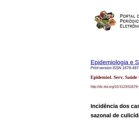
Epidemiologia e 
Print version
ISSN
1679-497
Epidemiol. Serv. Saúde 
http://dx.doi.org/10.5123/S16
Incidência dos ca
sazonal de culicí