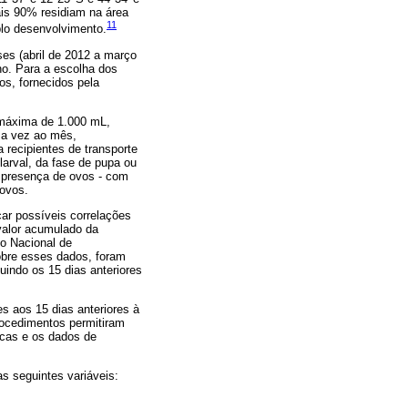
is 90% residiam na área
11
plo desenvolvimento.
es (abril de 2012 a março
no. Para a escolha dos
os, fornecidos pela
 máxima de 1.000 mL,
ma vez ao mês,
recipientes de transporte
larval, da fase de pupa ou
a presença de ovos - com
 ovos.
icar possíveis correlações
valor acumulado da
to Nacional de
Sobre esses dados, foram
indo os 15 dias anteriores
s aos 15 dias anteriores à
ocedimentos permitiram
gicas e os dados de
s seguintes variáveis: