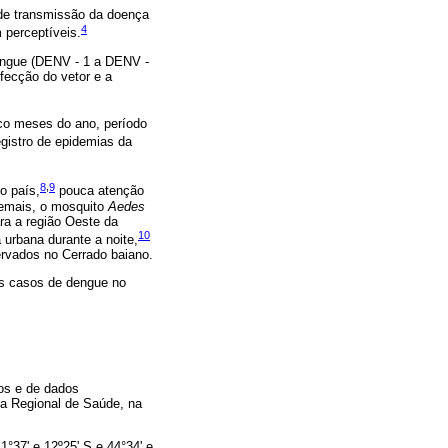
 de transmissão da doença
4
 perceptíveis.
dengue (DENV - 1 a DENV -
fecção do vetor e a
co meses do ano, período
gistro de epidemias da
8
,
9
o país,
pouca atenção
demais, o mosquito
Aedes
ra a região Oeste da
10
 urbana durante a noite,
rvados no Cerrado baiano.
dos casos de dengue no
eos e de dados
ia Regional de Saúde, na
°37' e 12º25' S e 44°34' e