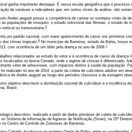
local ganha importante destaque. É nessa escala geográfica que o processo
vação de variáveis e indicadores que, em outros níveis de análise, não seriam
uito
Aedes aegypti
possui a competência de carrear os sorotipos virais da 
 as populações de mosquito, o estado nutricional das fêmeas, o estado de in
5
vertical ou transovariana.
enta um padrão sazonal, com maior aparecimento de casos nos primeiros cin
6
o dos climas tropicais.
No município de Barreiras, estado da Bahia, houve re
7
13, com ocorrência de um óbito pela doença no ano de 2009.
abalhos relacionados ao estudo do vetor e à ocorrência de casos da doença n
s localizados no bioma Cerrado, onde o regime de chuvas é diferenciado. A
rtante vetor de arboviroses, com impactos diretos à saúde da população. Pa
foi realizado no ano de 2014, a partir da coleta de culicídeos adultos em área
nâmica de
Aedes aegypti
ao longo dos períodos chuvosos e de estiagem obse
omo objetivo descrever a distribuição sazonal de culicídeos e a incidência 
ia, Brasil.
ológico descritivo, realizado a partir de dados primários de coleta de culicíd
 no Sistema de Informação de Agravos de Notificação (Sinan), na 25ª Diretor
e no Centro de Controle de Zoonoses de Barreiras.
ioma Cerrado, localiza-se no extremo Oeste da Bahia, entre as coordenadas 11