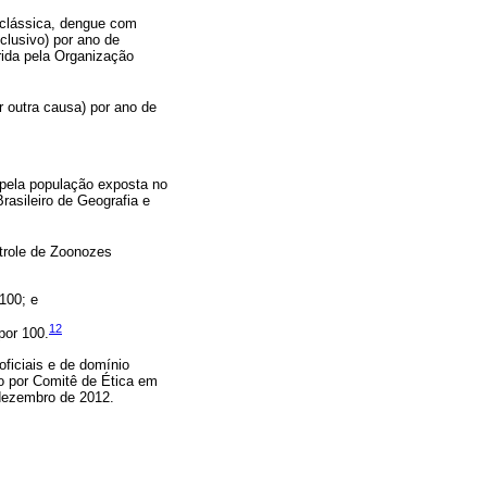
 clássica, dengue com
lusivo) por ano de
rida pela Organização
r outra causa) por ano de
 pela população exposta no
rasileiro de Geografia e
ntrole de Zoonozes
100; e
12
por 100.
ficiais e de domínio
do por Comitê de Ética em
dezembro de 2012.