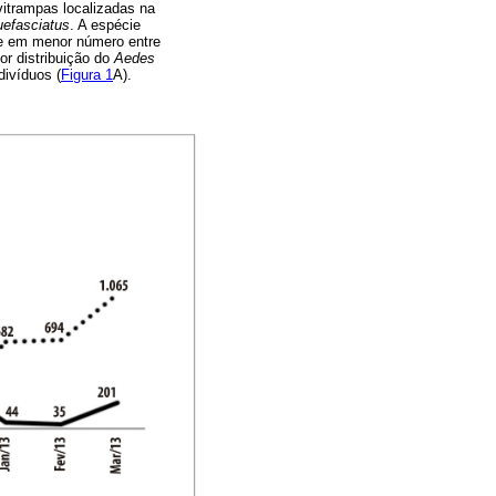
vitrampas localizadas na
uefasciatus
. A espécie
 e em menor número entre
or distribuição do
Aedes
divíduos (
Figura 1
A).