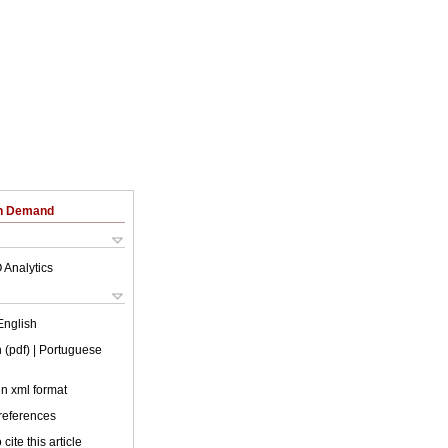
on Demand
 Analytics
English
 (pdf)
| Portuguese
 in xml format
 references
cite this article