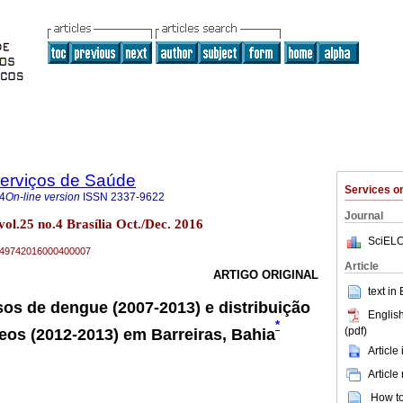
Serviços de Saúde
Services 
4
On-line version
ISSN
2337-9622
Journal
vol.25 no.4 Brasília Oct./Dec. 2016
SciELO
79-49742016000400007
Article
ARTIGO ORIGINAL
text in
sos de dengue (2007-2013) e distribuição
English
*
(pdf)
deos (2012-2013) em Barreiras, Bahia
Article
Article
How to 