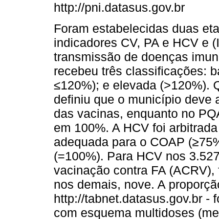
http://pni.datasus.gov.br
Foram estabelecidas duas etap
indicadores CV, PA e HCV e (II
transmissão de doenças imun
recebeu três classificações: 
≤120%); e elevada (>120%).
definiu que o município deve
das vacinas, enquanto no PQA
em 100%. A HCV foi arbitrada
adequada para o COAP (≥75%
(=100%). Para HCV nos 3.52
vacinação contra FA (ACRV), 
nos demais, nove. A proporçã
http://tabnet.datasus.gov.br -
com esquema multidoses (men