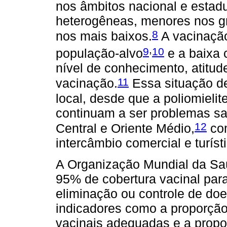
nos âmbitos nacional e estadu
heterogêneas, menores nos g
8
nos mais baixos.
A vacinação
,
9
10
população-alvo
e a baixa 
nível de conhecimento, atitud
11
vacinação.
Essa situação d
local, desde que a poliomieli
continuam a ser problemas san
12
Central e Oriente Médio,
com
intercâmbio comercial e turíst
A Organização Mundial da S
95% de cobertura vacinal par
eliminação ou controle de do
indicadores como a proporção
vacinais adequadas e a propo