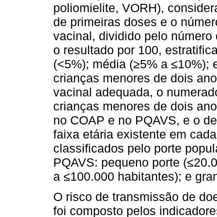
poliomielite, VORH), consider
de primeiras doses e o núme
vacinal, dividido pelo número
o resultado por 100, estratifi
(<5%); média (≥5% a ≤10%); e
crianças menores de dois an
vacinal adequada, o numerado
crianças menores de dois an
no COAP e no PQAVS, e o den
faixa etária existente em cad
classificados pelo porte popul
PQAVS: pequeno porte (≤20.00
a ≤100.000 habitantes); e gra
O risco de transmissão de do
foi composto pelos indicadore