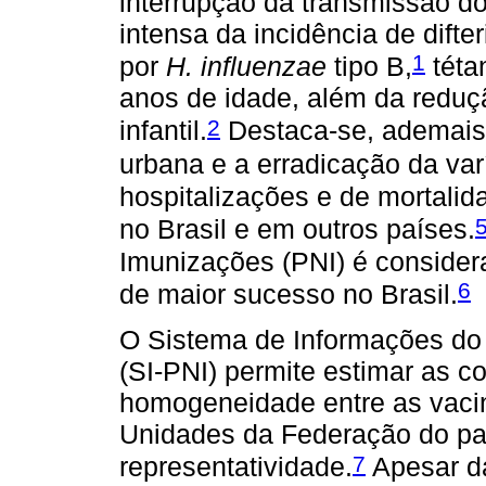
interrupção da transmissão d
intensa da incidência de dift
1
por
H. influenzae
tipo B,
téta
anos de idade, além da reduçã
2
infantil.
Destaca-se, ademais,
urbana e a erradicação da var
hospitalizações e de mortali
no Brasil e em outros países.
Imunizações (PNI) é consider
6
de maior sucesso no Brasil.
O Sistema de Informações do
(SI-PNI) permite estimar as c
homogeneidade entre as vacin
Unidades da Federação do paí
7
representatividade.
Apesar da