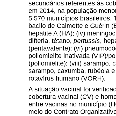
secundários referentes às co
em 2014, na população menor 
5.570 municípios brasileiros. 
bacilo de Calmette e Guérin (BC
hepatite A (HA); (iv) meningo
difteria, tétano,
pertussis
, hep
(pentavalente); (vi) pneumocóc
poliomielite inativada (VIP)/p
(poliomielite); (viii) sarampo, 
sarampo, caxumba, rubéola e va
rotavírus humano (VORH).
A situação vacinal foi verific
cobertura vacinal (CV) e hom
entre vacinas no município 
meio do Contrato Organizativ