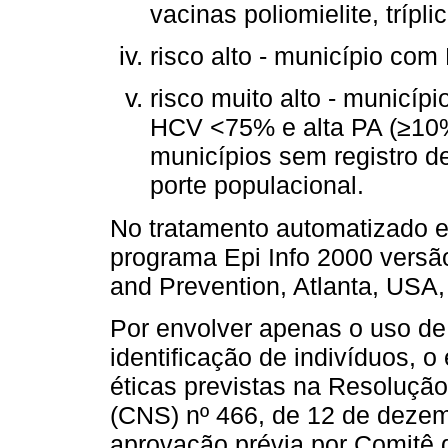
vacinas poliomielite, trípli
risco alto - município co
risco muito alto - municíp
HCV <75% e alta PA (≥10%
municípios sem registro 
porte populacional.
No tratamento automatizado e 
programa Epi Info 2000 versão
and Prevention, Atlanta, USA,
Por envolver apenas o uso d
identificação de indivíduos, 
éticas previstas na Resoluçã
(CNS) nº 466, de 12 de dezem
aprovação prévia por Comitê 