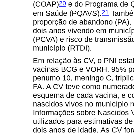
20
(COAP)
e do Programa de Qu
21
em Saúde (PQAVS).
Também
proporção de abandono (PA),
dois anos vivendo em municí
(PCVA) e risco de transmissã
município (RTDI).
Em relação às CV, o PNI est
vacinas BCG e VORH, 95% para
penumo 10, meningo C, tríplice
FA. A CV teve como numerado
esquema de cada vacina, e c
nascidos vivos no município 
Informações sobre Nascidos V
utilizados para estimativas 
dois anos de idade. As CV for