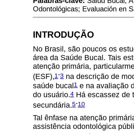
Palabras-clave:
Salud Bucal; A
Odontológicas; Evaluación en S
INTRODUÇÃO
No Brasil, são poucos os est
área da Saúde Bucal. Tais es
atenção primária, particularm
-
1
3
(ESF),
na descrição de mod
1
saúde bucal
e na avaliação d
4
do usuário.
Há escassez de t
-
5
10
secundária.
Tal ênfase na atenção primári
assistência odontológica públic