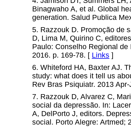
4. Jamison DT, Summers LH, A
Binagwaho A, et al. Global he
generation. Salud Publica Me
5. Razzouk D. Promoção de sa
D, Lima M, Quirino C, editore
Paulo: Conselho Regional de 
2016. p. 169-78. [
Links
]
6. Whiteford HA, Baxter AJ. T
study: what does it tell us ab
Rev Bras Psiquiatr. 2013 Apr-
7. Razzouk D, Alvarez C, Mar
social da depressão. In: Lace
A, DelPorto J, editors. Depre
social. Porto Alegre: Artmed; 