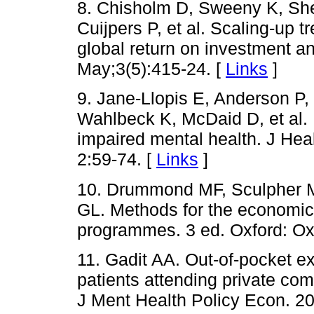
8. Chisholm D, Sweeny K, Sh
Cuijpers P, et al. Scaling-up 
global return on investment a
May;3(5):415-24. [
Links
]
9. Jane-Llopis E, Anderson P
Wahlbeck K, McDaid D, et al. 
impaired mental health. J He
2:59-74. [
Links
]
10. Drummond MF, Sculpher M
GL. Methods for the economic 
programmes. 3 ed. Oxford: Oxf
11. Gadit AA. Out-of-pocket e
patients attending private com
J Ment Health Policy Econ. 20