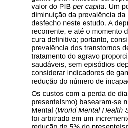
valor do PIB
per capita
. Um p
diminuição da prevalência d
desfecho neste estudo. A dep
recorrente, e até o momento d
cura definitiva; portanto, con
prevalência dos transtornos d
tratamento do agravo proporc
saudáveis, sem episódios depr
considerar indicadores de g
redução do número de incapa
Os custos com a perda de dia
presenteísmo) basearam-se n
Mental (
World Mental Health 
foi arbitrado em um incremen
redução de 5% do presenteísm