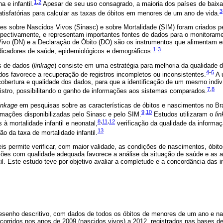
1
,
2
 e infantil.
Apesar de seu uso consagrado, a maioria dos países de baixa
3
tisfatórias para calcular as taxas de óbitos em menores de um ano de vida.
s sobre Nascidos Vivos (Sinasc) e sobre Mortalidade (SIM) foram criados pe
pectivamente, e representam importantes fontes de dados para o monitorament
ivo (DN) e a Declaração de Óbito (DO) são os instrumentos que alimentam 
1
-
3
ndicadores de saúde, epidemiológicos e demográficos.
 de dados (
linkage
) consiste em uma estratégia para melhoria da qualidade 
4
-
6
os favorece a recuperação de registros incompletos ou inconsistentes.
A 
obertura e qualidade dos dados, para que a identificação de um mesmo indi
7
,
8
gistro, possibilitando o ganho de informações aos sistemas comparados.
inkage
em pesquisas sobre as características de óbitos e nascimentos no Br
9
,
10
ormações disponibilizadas pelo Sinasc e pelo SIM.
Estudos utilizaram o
li
8
,
11
,
12
 à mortalidade infantil e neonatal,
verificação da qualidade da informa
13
ão da taxa de mortalidade infantil.
s permite verificar, com maior validade, as condições de nascimentos, óbit
ações com qualidade adequada favorece a análise da situação de saúde e as 
ntil. Este estudo teve por objetivo avaliar a completude e a concordância das
esenho descritivo, com dados de todos os óbitos de menores de um ano e n
ocorridos nos anos de 2009 (nascidos vivos) a 2012, registrados nas bases 