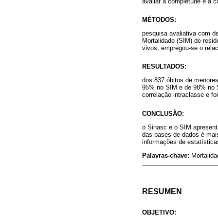
avaliar a completude e a c
MÉTODOS:
pesquisa avaliativa com d
Mortalidade (SIM) de resid
vivos, empregou-se o relac
RESULTADOS:
dos 837 óbitos de menores
95% no SIM e de 98% no Sin
correlação intraclasse e fo
CONCLUSÃO:
o Sinasc e o SIM apresent
das bases de dados é mais
informações de estatísticas
Palavras-chave:
Mortalida
RESUMEN
OBJETIVO: