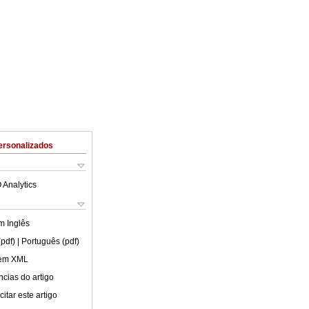
ersonalizados
 Analytics
em
Inglês
(pdf)
| Português (pdf)
 em XML
cias do artigo
itar este artigo