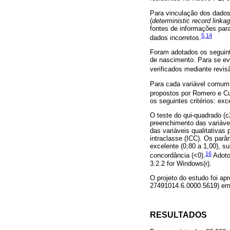
Para vinculação dos dados 
(
deterministic record linka
fontes de informações par
5
,
14
dados incorretos.
Foram adotados os seguint
de nascimento. Para se evi
verificados mediante revisã
Para cada variável comum 
propostos por Romero e C
os seguintes critérios: ex
O teste do qui-quadrado (c2
preenchimento das variáve
das variáveis qualitativas 
intraclasse (ICC). Os parâ
excelente (0,80 a 1,00), su
16
concordância (<0).
Adotou
3.2.2 for Windows(r).
O projeto do estudo foi 
27491014.6.0000.5619) em 
RESULTADOS