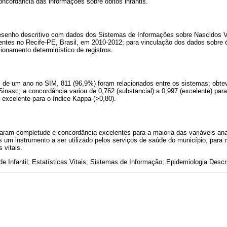
oncordância das informações sobre óbitos infantis.
esenho descritivo com dados dos Sistemas de Informações sobre Nascidos V
entes no Recife-PE, Brasil, em 2010-2012; para vinculação dos dados sobre ó
ionamento determinístico de registros.
 de um ano no SIM, 811 (96,9%) foram relacionados entre os sistemas; obt
asc; a concordância variou de 0,762 (substancial) a 0,997 (excelente) para
i excelente para o índice Kappa (>0,80).
aram completude e concordância excelentes para a maioria das variáveis an
 um instrumento a ser utilizado pelos serviços de saúde do município, para 
 vitais.
de Infantil; Estatísticas Vitais; Sistemas de Informação; Epidemiologia Descri