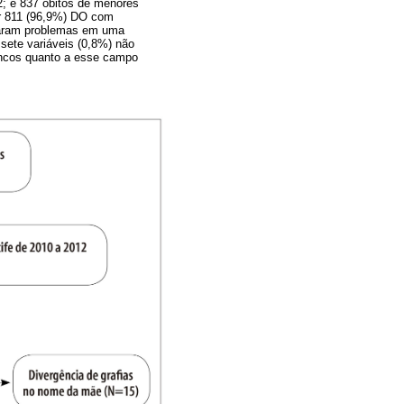
2; e 837 óbitos de menores
ar 811 (96,9%) DO com
raram problemas em uma
 sete variáveis (0,8%) não
ancos quanto a esse campo