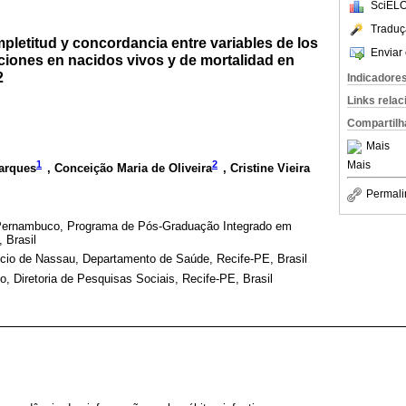
SciELO
Traduç
pletitud y concordancia entre variables de los
Enviar 
ciones en nacidos vivos y de mortalidad en
2
Indicadore
Links rela
Compartilh
Mais
1
2
Mais
arques
, Conceição Maria de Oliveira
, Cristine Vieira
Permali
 Pernambuco, Programa de Pós-Graduação Integrado em
 Brasil
rício de Nassau, Departamento de Saúde, Recife-PE, Brasil
 Diretoria de Pesquisas Sociais, Recife-PE, Brasil