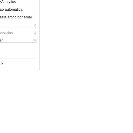
 Analytics
ão automática
este artigo por email
s
cionados
ar
nk