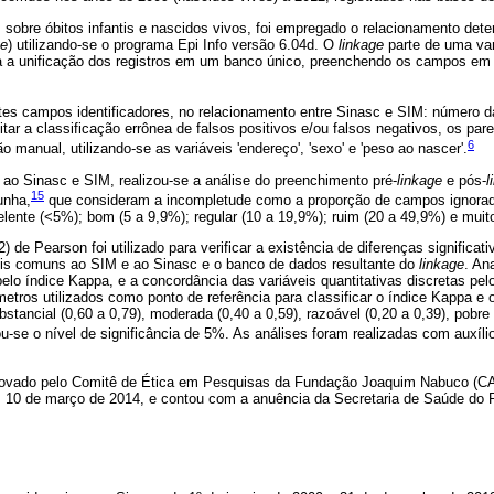
sobre óbitos infantis e nascidos vivos, foi empregado o relacionamento deter
ge
) utilizando-se o programa Epi Info versão 6.04d. O
linkage
parte de uma var
a a unificação dos registros em um banco único, preenchendo os campos em 
es campos identificadores, no relacionamento entre Sinasc e SIM: número 
tar a classificação errônea de falsos positivos e/ou falsos negativos, os pa
6
o manual, utilizando-se as variáveis 'endereço', 'sexo' e 'peso ao nascer'.
ao Sinasc e SIM, realizou-se a análise do preenchimento pré-
linkage
e pós-
l
15
unha,
que consideram a incompletude como a proporção de campos ignora
celente (<5%); bom (5 a 9,9%); regular (10 a 19,9%); ruim (20 a 49,9%) e muit
) de Pearson foi utilizado para verificar a existência de diferenças significat
is comuns ao SIM e ao Sinasc e o banco de dados resultante do
linkage
. An
pelo índice Kappa, e a concordância das variáveis quantitativas discretas pel
metros utilizados como ponto de referência para classificar o índice Kappa e
bstancial (0,60 a 0,79), moderada (0,40 a 0,59), razoável (0,20 a 0,39), pobre
-se o nível de significância de 5%. As análises foram realizadas com auxíl
aprovado pelo Comitê de Ética em Pesquisas da Fundação Joaquim Nabuco (C
10 de março de 2014, e contou com a anuência da Secretaria de Saúde do R