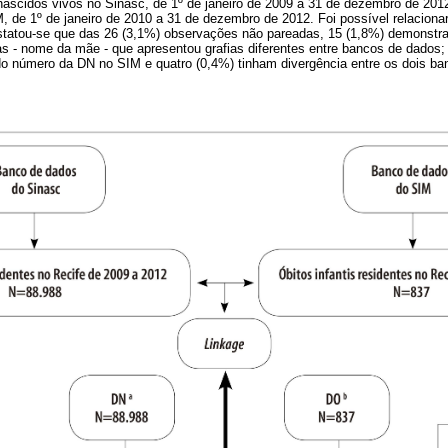
nascidos vivos no Sinasc, de 1º de janeiro de 2009 a 31 de dezembro de 201
, de 1º de janeiro de 2010 a 31 de dezembro de 2012. Foi possível relacion
statou-se que das 26 (3,1%) observações não pareadas, 15 (1,8%) demonst
ras - nome da mãe - que apresentou grafias diferentes entre bancos de dados;
o número da DN no SIM e quatro (0,4%) tinham divergência entre os dois b