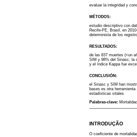
evaluar la integridad y co
MÉTODOS:
estudio descriptivo con da
Recife-PE, Brasil, en 2010-
determinista de los registr
RESULTADOS:
de las 837 muertes (<un añ
SIM y 98% del Sinasc; la co
y el índice Kappa fue exce
CONCLUSIÓN:
el Sinasc y SIM han mostra
bases es otra herramienta p
estadísticas vitales.
Palabras-clave:
Mortalida
INTRODUÇÃO
O coeficiente de mortalida