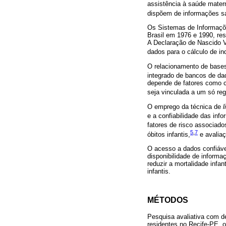
assistência à saúde materna
dispõem de informações sa
Os Sistemas de Informaçõe
Brasil em 1976 e 1990, res
A Declaração de Nascido V
dados para o cálculo de i
O relacionamento de bases
integrado de bancos de dad
depende de fatores como c
seja vinculada a um só re
O emprego da técnica de
l
e a confiabilidade das inf
fatores de risco associados
5
,
7
óbitos infantis,
e avaliaç
O acesso a dados confiávei
disponibilidade de inform
reduzir a mortalidade infa
infantis.
MÉTODOS
Pesquisa avaliativa com d
residentes no Recife-PE, 