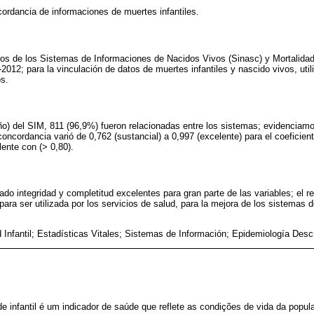
ncordancia de informaciones de muertes infantiles.
tos de los Sistemas de Informaciones de Nacidos Vivos (Sinasc) y Mortalidad
2012; para la vinculación de datos de muertes infantiles y nascido vivos, uti
os.
o) del SIM, 811 (96,9%) fueron relacionadas entre los sistemas; evidenciamo
ncordancia varió de 0,762 (sustancial) a 0,997 (excelente) para el coeficient
lente con (> 0,80).
do integridad y completitud excelentes para gran parte de las variables; el r
ara ser utilizada por los servicios de salud, para la mejora de los sistemas 
d Infantil; Estadísticas Vitales; Sistemas de Información; Epidemiología Descr
de infantil é um indicador de saúde que reflete as condições de vida da popul