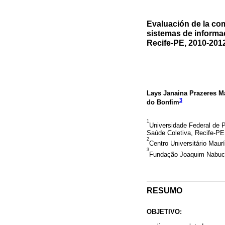
Evaluación de la com
sistemas de informa
Recife-PE, 2010-201
Lays Janaina Prazeres M
3
do Bonfim
1
Universidade Federal de
Saúde Coletiva, Recife-PE,
2
Centro Universitário Mau
3
Fundação Joaquim Nabuco,
RESUMO
OBJETIVO: