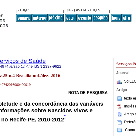
Serviços de Saúde
Serviços P
-4974
versão On-line
ISSN
2337-9622
Journal
.25 n.4 Brasília out./dez. 2016
SciELO
79-49742016000400019
Artigo
NOTA DE PESQUISA
texto 
letude e da concordância das variáveis
Inglês 
Informações sobre Nascidos Vivos e
Artigo
*
 no Recife-PE, 2010-2012
Referên
Como c