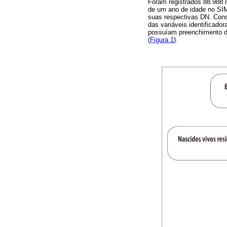
Foram registrados 88.988 
de um ano de idade no SIM
suas respectivas DN. Con
das variáveis identificado
possuíam preenchimento d
(
Figura 1
).