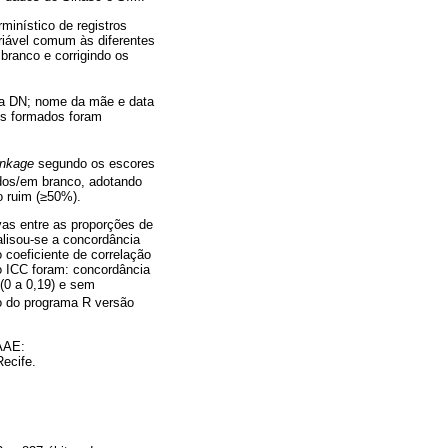
minístico de registros
iável comum às diferentes
branco e corrigindo os
da DN; nome da mãe e data
res formados foram
inkage
segundo os escores
dos/em branco, adotando
o ruim (≥50%).
ivas entre as proporções de
alisou-se a concordância
o coeficiente de correlação
 o ICC foram: concordância
 (0 a 0,19) e sem
io do programa R versão
AAE:
ecife.