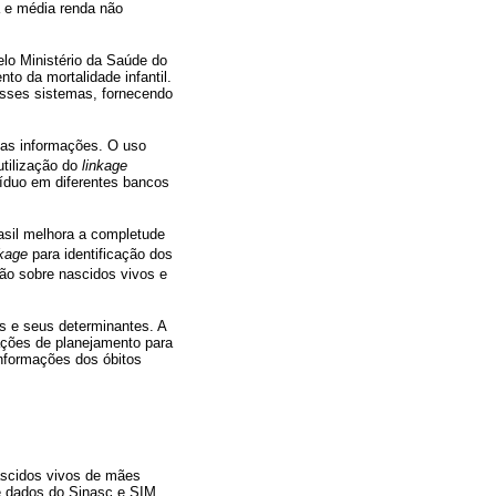
 e média renda não
lo Ministério da Saúde do
o da mortalidade infantil.
esses sistemas, fornecendo
das informações. O uso
utilização do
linkage
víduo em diferentes bancos
asil melhora a completude
nkage
para identificação dos
ção sobre nascidos vivos e
os e seus determinantes. A
ações de planejamento para
 informações dos óbitos
ascidos vivos de mães
de dados do Sinasc e SIM.