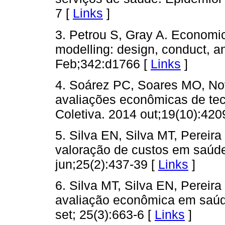
7 [
Links
]
3. Petrou S, Gray A. Economic
modelling: design, conduct, a
Feb;342:d1766 [
Links
]
4. Soárez PC, Soares MO, N
avaliações econômicas de te
Coletiva. 2014 out;19(10):420
5. Silva EN, Silva MT, Pereir
valoração de custos em saúde
jun;25(2):437-39 [
Links
]
6. Silva MT, Silva EN, Perei
avaliação econômica em saúde
set; 25(3):663-6 [
Links
]