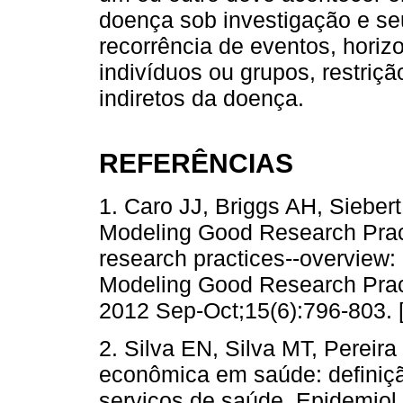
doença sob investigação e se
recorrência de eventos, horizo
indivíduos ou grupos, restriçã
indiretos da doença.
REFERÊNCIAS
1. Caro JJ, Briggs AH, Sieb
Modeling Good Research Prac
research practices--overview
Modeling Good Research Pract
2012 Sep-Oct;15(6):796-803. 
2. Silva EN, Silva MT, Pereir
econômica em saúde: definiçã
serviços de saúde. Epidemiol