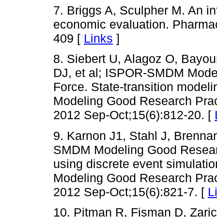
7. Briggs A, Sculpher M. An in
economic evaluation. Pharma
409 [
Links
]
8. Siebert U, Alagoz O, Bay
DJ, et al; ISPOR-SMDM Model
Force. State-transition model
Modeling Good Research Pract
2012 Sep-Oct;15(6):812-20. [
9. Karnon J1, Stahl J, Brenna
SMDM Modeling Good Researc
using discrete event simulat
Modeling Good Research Pract
2012 Sep-Oct;15(6):821-7. [
L
10. Pitman R, Fisman D, Zari