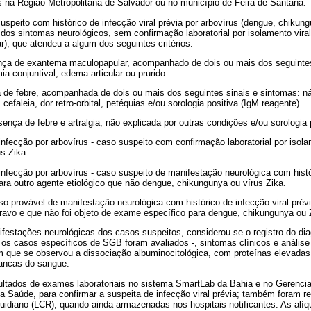
s na Região Metropolitana de Salvador ou no município de Feira de Santana.
suspeito com histórico de infecção viral prévia por arbovírus (dengue, chikung
 dos sintomas neurológicos, sem confirmação laboratorial por isolamento viral 
r), que atendeu a algum dos seguintes critérios:
ença de exantema maculopapular, acompanhado de dois ou mais dos seguintes
mia conjuntival, edema articular ou prurido.
 de febre, acompanhada de dois ou mais dos seguintes sinais e sintomas: n
cefaleia, dor retro-orbital, petéquias e/ou sorologia positiva (IgM reagente).
ença de febre e artralgia, não explicada por outras condições e/ou sorologia 
infecção por arbovírus - caso suspeito com confirmação laboratorial por isola
s Zika.
infecção por arbovírus - caso suspeito de manifestação neurológica com histór
ara outro agente etiológico que não dengue, chikungunya ou vírus Zika.
aso provável de manifestação neurológica com histórico de infecção viral prév
avo e que não foi objeto de exame específico para dengue, chikungunya ou 
festações neurológicas dos casos suspeitos, considerou-se o registro do di
- os casos específicos de SGB foram avaliados -, sintomas clínicos e análise 
em que se observou a dissociação albuminocitológica, com proteínas elevad
rancas do sangue.
sultados de exames laboratoriais no sistema SmartLab da Bahia e no Gerenci
 da Saúde, para confirmar a suspeita de infecção viral prévia; também foram 
quidiano (LCR), quando ainda armazenadas nos hospitais notificantes. As alí