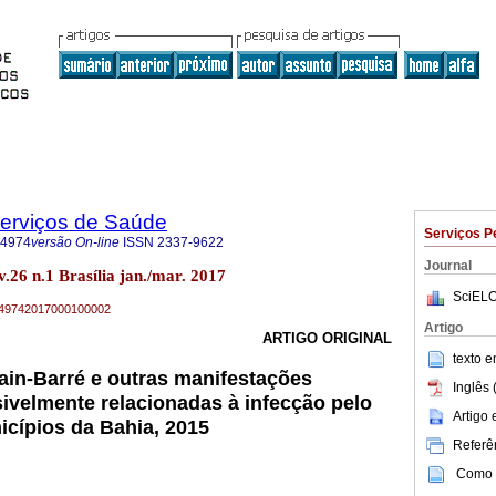
Serviços de Saúde
Serviços P
-4974
versão On-line
ISSN
2337-9622
Journal
v.26 n.1 Brasília jan./mar. 2017
SciELO
79-49742017000100002
Artigo
ARTIGO ORIGINAL
texto 
ain-Barré e outras manifestações
Inglês 
ivelmente relacionadas à infecção pelo
Artigo
icípios da Bahia, 2015
Referên
Como c