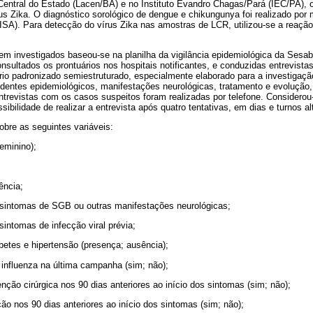
 Central do Estado (Lacen/BA) e no Instituto Evandro Chagas/Pará (IEC/PA), 
s Zika. O diagnóstico sorológico de dengue e chikungunya foi realizado por 
A). Para detecção do vírus Zika nas amostras de LCR, utilizou-se a reação
em investigados baseou-se na planilha da vigilância epidemiológica da Sesab
nsultados os prontuários nos hospitais notificantes, e conduzidas entrevist
rio padronizado semiestruturado, especialmente elaborado para a investigaçã
entes epidemiológicos, manifestações neurológicas, tratamento e evolução, i
ntrevistas com os casos suspeitos foram realizadas por telefone. Considerou
sibilidade de realizar a entrevista após quatro tentativas, em dias e turnos a
sobre as seguintes variáveis:
eminino);
ência;
s sintomas de SGB ou outras manifestações neurológicas;
 sintomas de infecção viral prévia;
etes e hipertensão (presença; ausência);
 influenza na última campanha (sim; não);
venção cirúrgica nos 90 dias anteriores ao início dos sintomas (sim; não);
ção nos 90 dias anteriores ao início dos sintomas (sim; não);