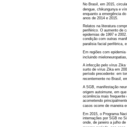
No Brasil, em 2015, circu
dengue, chikungunya e vír
enquanto a emergência do 
anos de 2014 e 2015.
Relatos na literatura comp
periférico. O aumento de c
epidemias de 1997 e 2002
condição com outras manife
paralisia facial periférica, 
Em regiões com epidemia 
incluindo mieloneuropatias,
A infecção pelo vírus Zik
surto de vírus Zika em 20
período precedente: em tor
recentemente no Brasil, e
A SGB, manifestação neuro
origem autoimune, em que
ocorrência mais frequente 
acometendo principalmente
casos ocorre de maneira es
Em 2015, o Programa Nacio
internações por SGB no Si
onde, de janeiro a julho 