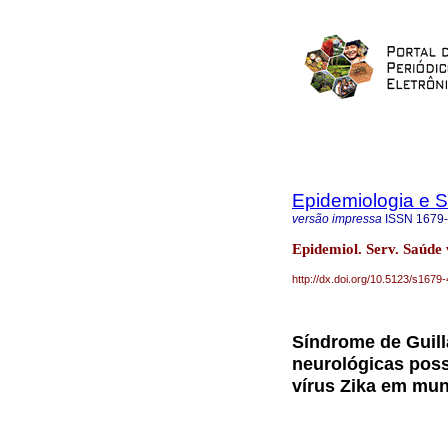
Epidemiologia e 
versão impressa
ISSN
1679
Epidemiol. Serv. Saúde 
http://dx.doi.org/10.5123/s16
Síndrome de Guill
neurológicas poss
vírus Zika em mun