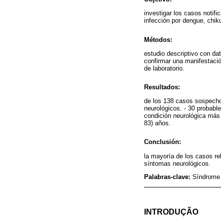
investigar los casos notif
infección por dengue, chik
Métodos:
estudio descriptivo con dat
confirmar una manifestación
de laboratorio.
Resultados:
de los 138 casos sospecho
neurológicos. - 30 probabl
condición neurológica más 
83) años.
Conclusión:
la mayoría de los casos re
síntomas neurológicos.
Palabras-clave:
Síndrome 
INTRODUÇÃO