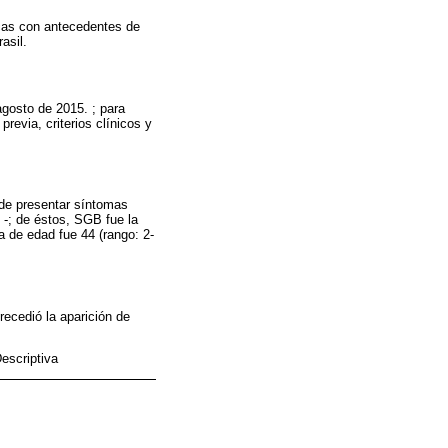
icas con antecedentes de
asil.
agosto de 2015. ; para
revia, criterios clínicos y
 de presentar síntomas
 -; de éstos, SGB fue la
 de edad fue 44 (rango: 2-
recedió la aparición de
escriptiva