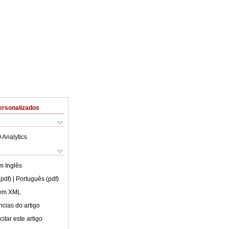
ersonalizados
 Analytics
em
Inglês
(pdf)
| Português (pdf)
 em XML
cias do artigo
itar este artigo