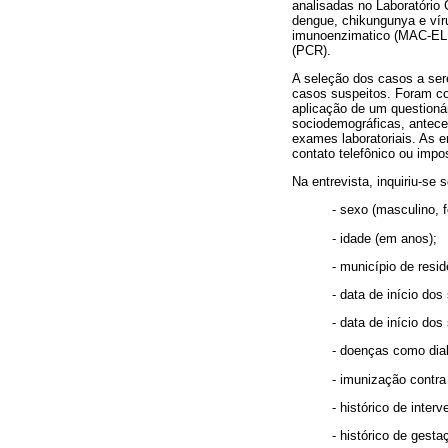
analisadas no Laboratório
dengue, chikungunya e víru
imunoenzimatico (MAC-ELIS
(PCR).
A seleção dos casos a ser
casos suspeitos. Foram co
aplicação de um questioná
sociodemográficas, anteced
exames laboratoriais. As e
contato telefônico ou impos
Na entrevista, inquiriu-se 
- sexo (masculino, f
- idade (em anos);
- município de resid
- data de início do
- data de início dos
- doenças como diab
- imunização contra
- histórico de inter
- histórico de gesta