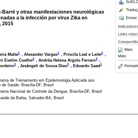
SciELO
Traduç
n-Barré y otras manifestaciones neurológicas
nadas a la infección por virus Zika en
Enviar 
, 2015
Indicadore
Links rela
Compartilh
Mais
1
1
2
eira Malta
, Alexander Vargas
, Priscila Leal e Leite
,
Mais
2
3
ini Evelim Coelho
, Andréa Helena Argolo Ferraro
,
3
3
1
Cordeiro
, Jesângeli de Sousa Dias
, Eduardo Saad
Permali
grama de Treinamento em Epidemiologia Aplicada aos
de Saúde, Brasília-DF, Brasil
rama Nacional de Controle da Dengue, Brasília-DF, Brasil
Saúde da Bahia, Salvador-BA, Brasil