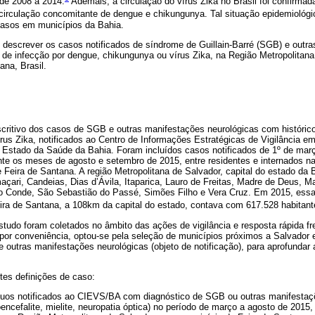
de 2008 a 2014.
Ademais, a circulação do vírus Zika no Brasil foi confirmad
rculação concomitante de dengue e chikungunya. Tal situação epidemiológica
casos em municípios da Bahia.
i descrever os casos notificados de síndrome de Guillain-Barré (SGB) e outr
 de infecção por dengue, chikungunya ou vírus Zika, na Região Metropolitana
ana, Brasil.
critivo dos casos de SGB e outras manifestações neurológicas com histórico
rus Zika, notificados ao Centro de Informações Estratégicas de Vigilância 
 Estado da Saúde da Bahia. Foram incluídos casos notificados de 1º de mar
nte os meses de agosto e setembro de 2015, entre residentes e internados n
 Feira de Santana. A região Metropolitana de Salvador, capital do estado da
çari, Candeias, Dias d’Ávila, Itaparica, Lauro de Freitas, Madre de Deus, M
o Conde, São Sebastião do Passé, Simões Filho e Vera Cruz. Em 2015, ess
ra de Santana, a 108km da capital do estado, contava com 617.528 habitan
studo foram coletados no âmbito das ações de vigilância e resposta rápida f
, por conveniência, optou-se pela seleção de municípios próximos a Salvado
outras manifestações neurológicas (objeto de notificação), para aprofundar 
tes definições de caso:
víduos notificados ao CIEVS/BA com diagnóstico de SGB ou outras manifestaç
oencefalite, mielite, neuropatia óptica) no período de março a agosto de 2015,