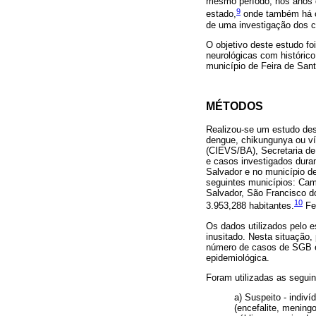
mesmo período, nos anos 
9
estado,
onde também há ci
de uma investigação dos 
O objetivo deste estudo fo
neurológicas com histórico
município de Feira de Sant
MÉTODOS
Realizou-se um estudo des
dengue, chikungunya ou ví
(CIEVS/BA), Secretaria de
e casos investigados dura
Salvador e no município de
seguintes municípios: Cama
Salvador, São Francisco d
10
3.953,288 habitantes.
Fei
Os dados utilizados pelo e
inusitado. Nesta situação
número de casos de SGB e 
epidemiológica.
Foram utilizadas as seguin
a) Suspeito - indi
(encefalite, mening