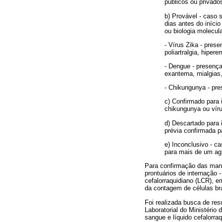
públicos ou privado
b) Provável - caso 
dias antes do início
ou biologia molecula
- Vírus Zika - pres
poliartralgia, hipere
- Dengue - presença
exantema, mialgias, 
- Chikungunya - pres
c) Confirmado para 
chikungunya ou víru
d) Descartado para 
prévia confirmada p
e) Inconclusivo - c
para mais de um agr
Para confirmação das mani
prontuários de internação 
cefalorraquidiano (LCR), 
da contagem de células b
Foi realizada busca de re
Laboratorial do Ministério
sangue e líquido cefalorra