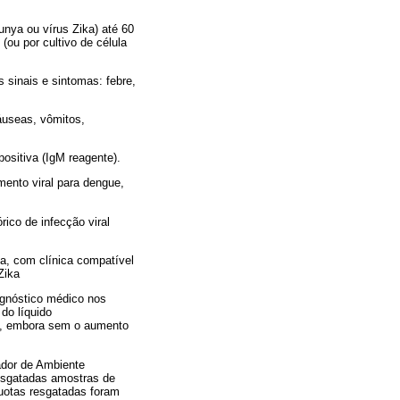
unya ou vírus Zika) até 60
(ou por cultivo de célula
 sinais e sintomas: febre,
áuseas, vômitos,
positiva (IgM reagente).
mento viral para dengue,
ico de infecção viral
ia, com clínica compatível
Zika
agnóstico médico nos
do líquido
as, embora sem o aumento
ador de Ambiente
resgatadas amostras de
quotas resgatadas foram