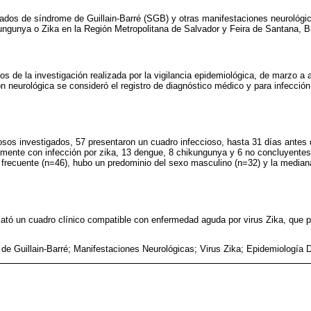
icados de síndrome de Guillain-Barré (SGB) y otras manifestaciones neurológ
ungunya o Zika en la Región Metropolitana de Salvador y Feira de Santana, Br
os de la investigación realizada por la vigilancia epidemiológica, de marzo a 
 neurológica se consideró el registro de diagnóstico médico y para infección p
sos investigados, 57 presentaron un cuadro infeccioso, hasta 31 días antes
emente con infección por zika, 13 dengue, 8 chikungunya y 6 no concluyentes
frecuente (n=46), hubo un predominio del sexo masculino (n=32) y la mediana
lató un cuadro clínico compatible con enfermedad aguda por virus Zika, que p
de Guillain-Barré; Manifestaciones Neurológicas; Virus Zika; Epidemiología D