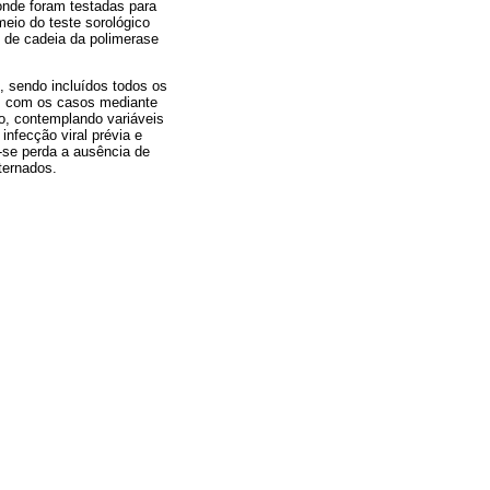
onde foram testadas para
meio do teste sorológico
 de cadeia da polimerase
, sendo incluídos todos os
as com os casos mediante
o, contemplando variáveis
nfecção viral prévia e
-se perda a ausência de
lternados.