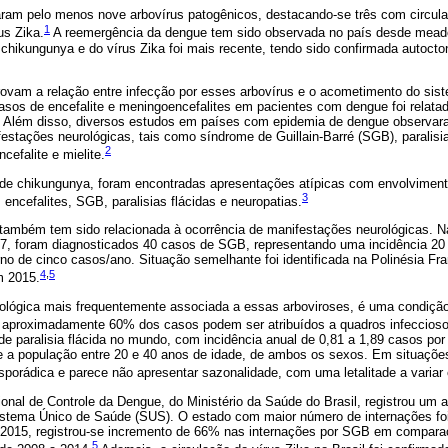
laram pelo menos nove arbovírus patogênicos, destacando-se três com circul
1
us Zika.
A reemergência da dengue tem sido observada no país desde mead
chikungunya e do vírus Zika foi mais recente, tendo sido confirmada autocto
rovam a relação entre infecção por esses arbovírus e o acometimento do sis
asos de encefalite e meningoencefalites em pacientes com dengue foi relatad
. Além disso, diversos estudos em países com epidemia de dengue observa
stações neurológicas, tais como síndrome de Guillain-Barré (SGB), paralisia 
2
encefalite e mielite.
de chikungunya, foram encontradas apresentações atípicas com envolviment
3
 encefalites, SGB, paralisias flácidas e neuropatias.
a também tem sido relacionada à ocorrência de manifestações neurológicas. 
07, foram diagnosticados 40 casos de SGB, representando uma incidência 20 
no de cinco casos/ano. Situação semelhante foi identificada na Polinésia F
4
,
5
m 2015.
lógica mais frequentemente associada a essas arboviroses, é uma condição
 aproximadamente 60% dos casos podem ser atribuídos a quadros infeccioso
de paralisia flácida no mundo, com incidência anual de 0,81 a 1,89 casos por 
 a população entre 20 e 40 anos de idade, de ambos os sexos. Em situações
porádica e parece não apresentar sazonalidade, com uma letalitade a variar
nal de Controle da Dengue, do Ministério da Saúde do Brasil, registrou um
stema Único de Saúde (SUS). O estado com maior número de internações foi 
de 2015, registrou-se incremento de 66% nas internações por SGB em compar
5