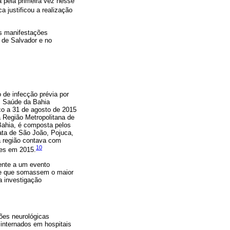
a pela primeira vez nesse
 justificou a realização
as manifestações
 de Salvador e no
 de infecção prévia por
em Saúde da Bahia
ço a 31 de agosto de 2015
a Região Metropolitana de
 Bahia, é composta pelos
ata de São João, Pojuca,
a região contava com
10
tes em 2015.
rente a um evento
r e que somassem o maior
a investigação
ões neurológicas
 internados em hospitais