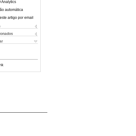
 Analytics
ão automática
este artigo por email
s
cionados
ar
nk