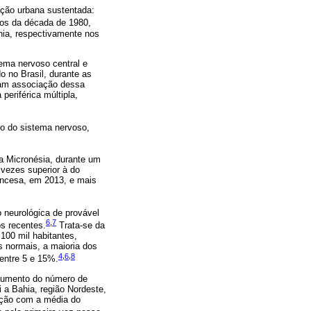
ação urbana sustentada:
os da década de 1980,
nia, respectivamente nos
tema nervoso central e
o no Brasil, durante as
ram associação dessa
periférica múltipla,
o do sistema nervoso,
Na Micronésia, durante um
vezes superior à do
rancesa, em 2013, e mais
 neurológica de provável
6
,
7
s recentes.
Trata-se da
100 mil habitantes,
 normais, a maioria dos
4
,
6
,
8
 entre 5 e 15%.
 aumento do número de
a Bahia, região Nordeste,
ação com a média do