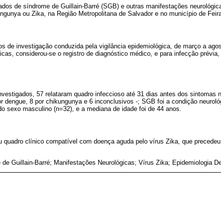
ados de síndrome de Guillain-Barré (SGB) e outras manifestações neurológic
ngunya ou Zika, na Região Metropolitana de Salvador e no município de Feira
s de investigação conduzida pela vigilância epidemiológica, de março a agos
cas, considerou-se o registro de diagnóstico médico, e para infecção prévia, u
vestigados, 57 relataram quadro infeccioso até 31 dias antes dos sintomas n
or dengue, 8 por chikungunya e 6 inconclusivos -; SGB foi a condição neuroló
do sexo masculino (n=32), e a mediana de idade foi de 44 anos.
ou quadro clínico compatível com doença aguda pelo vírus Zika, que precedeu
de Guillain-Barré; Manifestações Neurológicas; Vírus Zika; Epidemiologia De