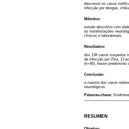
descrever os casos notific
infecção por dengue, chiku
Métodos:
estudo descritivo com dado
as manifestações neurológi
clínicos e laboratoriais.
Resultados:
dos 138 casos suspeitos in
de infecção por Zika, 13 p
(n=46); houve predomínio 
Conclusão:
a maioria dos casos relat
neurológicos.
Palavras-chave:
Síndrome 
RESUMEN
Objetivo: