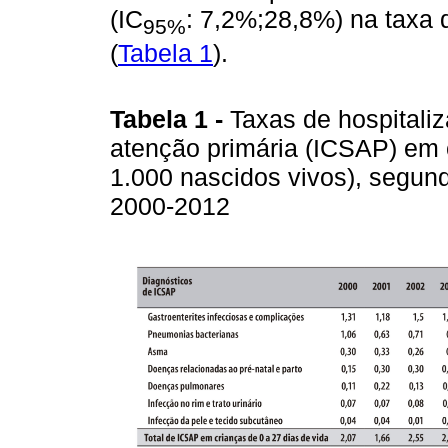
(IC
: 7,2%;28,8%) na taxa 
95%
(
Tabela 1
).
Tabela 1 -
Taxas de hospitali
atenção primária (ICSAP) em c
1.000 nascidos vivos), segun
2000-2012