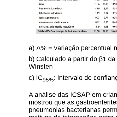
a) Δ% = variação percentual 
b) Calculado a partir do β1 d
Winsten
c) IC
: intervalo de confia
95%
A análise das ICSAP em cria
mostrou que as gastroenterite
pneumonias bacterianas perm