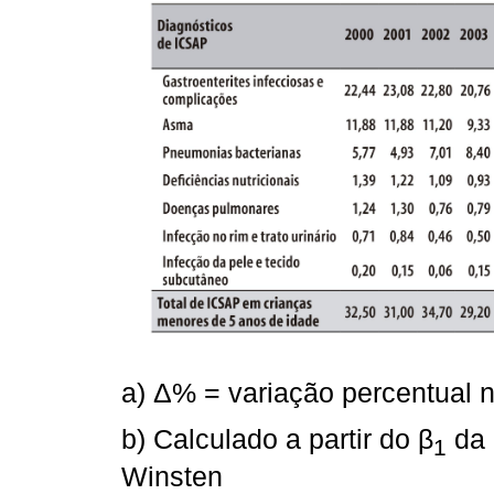
a) Δ% = variação percentual 
b) Calculado a partir do β
da 
1
Winsten