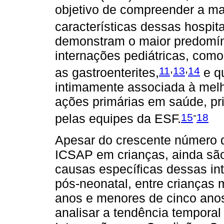
objetivo de compreender a ma
características dessas hospit
demonstram o maior predomín
internações pediátricas, como
,
,
11
13
14
as gastroenterites,
e q
intimamente associada à melho
ações primárias em saúde, pr
-
15
18
pelas equipes da ESF.
Apesar do crescente número 
ICSAP em crianças, ainda sã
causas específicas dessas in
pós-neonatal, entre crianças
anos e menores de cinco anos
analisar a tendência temporal