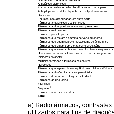
Antibióticos sistêmicos
Antídotos e quelantes, não classificados em outra parte
Antiepilépticos, sedativo-hipnóticos e antiparkinsonianos
Diuréticos
Enzimas, não classificadas em outra parte
Fármacos antialérgicos e antieméticos
Fármacos antineoplásicos e imunossupressores
Fármacos estimulantes
Fármacos psicotrópicos
Fármacos que afetam o sistema nervoso autônomo
Fármacos que agem sobre o metabolismo do ácido úrico
Fármacos que atuam sobre o aparelho circulatório
Fármacos que atuam sobre os músculos lisos e esqueléticos e
Hormônios, seus substitutos sintéticos e seus antagonistas
Inibidores do apetite
Múltiplos fármacos e fármacos psicoativos
Narcóticos
Fármacos que agem sobre o equilíbrio eletrolítico, calórico e h
Fármacos anti-infecciosos e antiparasitários
Fármacos de ação no trato gastrointestinal
Fármacos de uso tópico
Vitaminas
b
Sequelas
Fármacos não especificados
Total
a) Radiofármacos, contrastes
utilizados para fins de diagnós