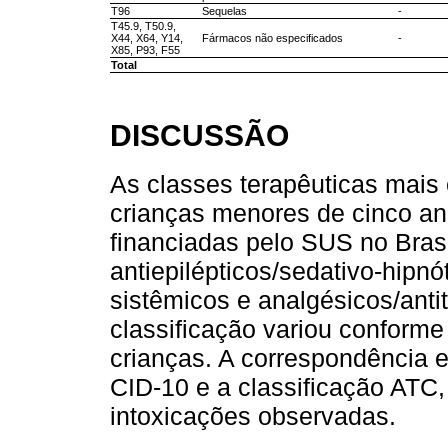
T96
Sequelas
-
T45.9, T50.9,
X44, X64, Y14,
Fármacos não especificados
-
X85, P93, F55
Total
DISCUSSÃO
As classes terapêuticas mais
crianças menores de cinco a
financiadas pelo SUS no Bras
antiepilépticos/sedativo-hipnó
sistêmicos e analgésicos/anti
classificação variou conforme
crianças. A correspondência e
CID-10 e a classificação ATC
intoxicações observadas.