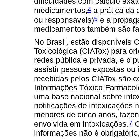
dificuldades com cálculo exa
4
medicamentos,
a prática da 
5
ou responsáveis)
e a propag
medicamentos também são fato
No Brasil, estão disponíveis 
Toxicológica (CIATox) para ori
redes pública e privada, e o p
assistir pessoas expostas ou 
recebidas pelos CIATox são c
Informações Tóxico-Farmacoló
uma base nacional sobre int
notificações de intoxicações
menores de cinco anos, fazen
7
envolvida em intoxicações.
C
informações não é obrigatório,