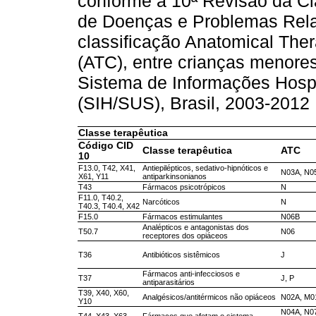
conforme a 10ª Revisão da Cla
de Doenças e Problemas Rela
classificação Anatomical Ther
(ATC), entre crianças menores
Sistema de Informações Hosp
(SIH/SUS), Brasil, 2003-2012
Classe terapêutica
Código CID
Classe terapêutica
ATC
10
F13.0, T42, X41,
Antiepilépticos, sedativo-hipnóticos e
N03A, N0
X61, Y11
antiparkinsonianos
T43
Fármacos psicotrópicos
N
F11.0, T40.2,
Narcóticos
N
T40.3, T40.4, X42
F15.0
Fármacos estimulantes
N06B
Analépticos e antagonistas dos
T50.7
N06
receptores dos opiáceos
T36
Antibióticos sistêmicos
J
Fármacos anti-infecciosos e
T37
J, P
antiparasitários
T39, X40, X60,
Analgésicos/antitérmicos não opiáceos
N02A, M0
Y10
N04A, N07