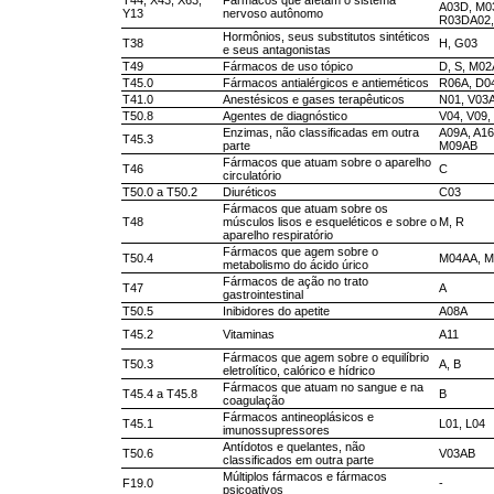
T44, X43, X63,
Fármacos que afetam o sistema
A03D, M0
Y13
nervoso autônomo
R03DA02,
Hormônios, seus substitutos sintéticos
T38
H, G03
e seus antagonistas
T49
Fármacos de uso tópico
D, S, M02
T45.0
Fármacos antialérgicos e antieméticos
R06A, D0
T41.0
Anestésicos e gases terapêuticos
N01, V03
T50.8
Agentes de diagnóstico
V04, V09,
Enzimas, não classificadas em outra
A09A, A1
T45.3
parte
M09AB
Fármacos que atuam sobre o aparelho
T46
C
circulatório
T50.0 a T50.2
Diuréticos
C03
Fármacos que atuam sobre os
T48
músculos lisos e esqueléticos e sobre o
M, R
aparelho respiratório
Fármacos que agem sobre o
T50.4
M04AA, 
metabolismo do ácido úrico
Fármacos de ação no trato
T47
A
gastrointestinal
T50.5
Inibidores do apetite
A08A
T45.2
Vitaminas
A11
Fármacos que agem sobre o equilíbrio
T50.3
A, B
eletrolítico, calórico e hídrico
Fármacos que atuam no sangue e na
T45.4 a T45.8
B
coagulação
Fármacos antineoplásicos e
T45.1
L01, L04
imunossupressores
Antídotos e quelantes, não
T50.6
V03AB
classificados em outra parte
Múltiplos fármacos e fármacos
F19.0
-
psicoativos