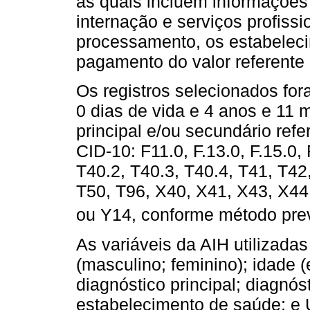
as quais incluem informações 
internação e serviços profiss
processamento, os estabelec
pagamento do valor referente
Os registros selecionados for
0 dias de vida e 4 anos e 11 
principal e/ou secundário ref
CID-10: F11.0, F.13.0, F.15.0,
T40.2, T40.3, T40.4, T41, T42
T50, T96, X40, X41, X43, X44
ou Y14, conforme método pre
As variáveis da AIH utilizada
(masculino; feminino); idade 
diagnóstico principal; diagnós
estabelecimento de saúde; e