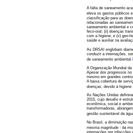
A falta de saneamento acar
eleva os gastos públicos 
classificação para as doe
relacionadas ao saneament
saneamento ambiental e co
feco-oral; (ii) doenças tra
com a higiene; e (v) geo-h
saúde e auxiliar na avalia
As DRSAI englobam diarreia
conduzir a internações, s
de saneamento ambiental.
A Organização Mundial da
Apesar dos progressos no
mesmo em grandes centros,
A baixa cobertura de servi
doenças, devido à higiene 
As Nações Unidas definir
2015, cujo desafio é estru
econômica, social e ambie
transformadoras, abrangent
gestão sustentável da águ
No Brasil, a diminuição n
mesma magnitude - da mor
internações por infecções 