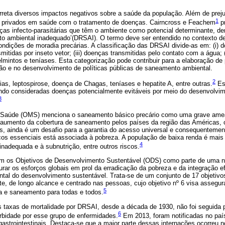
reta diversos impactos negativos sobre a saúde da população. Além de prejud
1
e privados em saúde com o tratamento de doenças. Cairncross e Feachem
p
nças infecto-parasitárias que têm o ambiente como potencial determinante, 
o ambiental inadequado’(DRSAI). O termo deve ser entendido no contexto de f
ndições de moradia precárias. A classificação das DRSAI divide-as em: (i) 
nsmitidas por inseto vetor; (iii) doenças transmitidas pelo contato com a água;
elmintos e teníases. Esta categorização pode contribuir para a elaboração d
ção e no desenvolvimento de políticas públicas de saneamento ambiental.
2
s, leptospirose, doença de Chagas, teníases e hepatite A, entre outras.
Es
endo consideradas doenças potencialmente evitáveis por meio do desenvolv
3
 Saúde (OMS) menciona o saneamento básico precário como uma grave am
 aumento da cobertura de saneamento pelos países da região das Américas,
 ainda é um desafio para a garantia do acesso universal e consequentement
ços essenciais está associada à pobreza. A população de baixa renda é mais
4
inadequada e à subnutrição, entre outros riscos.
am os Objetivos de Desenvolvimento Sustentável (ODS) como parte de uma 
turar os esforços globais em prol da erradicação da pobreza e da integração 
ntal do desenvolvimento sustentável. Trata-se de um conjunto de 17 objetivo
e, de longo alcance e centrado nas pessoas, cujo objetivo nº 6 visa assegura
5
a e saneamento para todas e todos.
as taxas de mortalidade por DRSAI, desde a década de 1930, não foi seguida 
6
bidade por esse grupo de enfermidades.
Em 2013, foram notificadas no paí
gastrointestinais. Destaca-se que a maior parte dessas internações ocorreu n