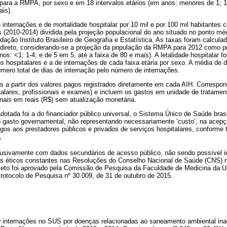
 para a RMPA, por sexo e em 18 intervalos etários (em anos: menores de 1; 1 
ais).
internações e de mortalidade hospitalar por 10 mil e por 100 mil habitantes
 (2010-2014) dividida pela projeção populacional do ano situado no ponto médi
ndação Instituto Brasileiro de Geografia e Estatística. As taxas foram calcula
direto, considerando-se a projeção da população da RMPA para 2012 como po
os: <1; 1-4; e de 5 em 5, até a faixa de 80 e mais). A letalidade hospitalar f
os hospitalares e a de internações de cada faixa etária por sexo. A média de 
úmero total de dias de internação pelo número de internações.
s a partir dos valores pagos registrados diretamente em cada AIH. Corresp
talares, profissionais e exames) e incluem os gastos em unidade de tratament
ginais em reais (R$) sem atualização monetária.
otada foi a do financiador público universal, o Sistema Único de Saúde bras
 gasto governamental, não representando necessariamente ‘custo’, na acepç
os aos prestadores públicos e privados de serviços hospitalares, conforme t
1
lusivamente com dados secundários de acesso público, não sendo possível ide
ios éticos constantes nas Resoluções do Conselho Nacional de Saúde (CNS) 
jeto foi aprovado pela Comissão de Pesquisa da Faculdade de Medicina da U
otocolo de Pesquisa nº 30.009, de 31 de outubro de 2015.
9 internações no SUS por doenças relacionadas ao saneamento ambiental ina