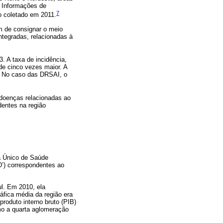
 Informações de
7
o coletado em 2011.
m de consignar o meio
ntegradas, relacionadas à
. A taxa de incidência,
 de cinco vezes maior. A
. No caso das DRSAI, o
 doenças relacionadas ao
entes na região
a Único de Saúde
D’) correspondentes ao
l. Em 2010, ela
áfica média da região era
oduto interno bruto (PIB)
mo a quarta aglomeração