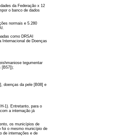
nidades da Federação x 12
ompor o banco de dados
ações normais e 5.280
AI.
cionadas como DRSAI
a Internacional de Doenças
 leishmaniose tegumentar
 [B57]);
], doenças da pele [B08] e
H-1). Entretanto, para o
 com a internação já
ento, os municípios de
ão foi o mesmo município de
o de internações e de