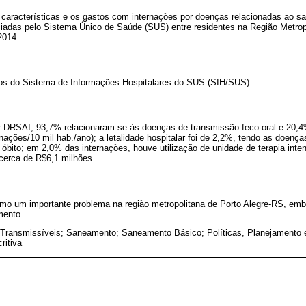
s características e os gastos com internações por doenças relacionadas ao 
iadas pelo Sistema Único de Saúde (SUS) entre residentes na Região Metropo
2014.
dos do Sistema de Informações Hospitalares do SUS (SIH/SUS).
r DRSAI, 93,7% relacionaram-se às doenças de transmissão feco-oral e 20,4
rnações/10 mil hab./ano); a letalidade hospitalar foi de 2,2%, tendo as doença
óbito; em 2,0% das internações, houve utilização de unidade de terapia intens
 cerca de R$6,1 milhões.
 um importante problema na região metropolitana de Porto Alegre-RS, emb
mento.
Transmissíveis; Saneamento; Saneamento Básico; Políticas, Planejamento 
ritiva