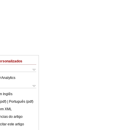
ersonalizados
 Analytics
em
Inglês
(pdf)
| Português (pdf)
 em XML
cias do artigo
itar este artigo