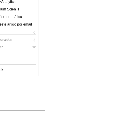
 Analytics
ulum ScienTI
ão automática
este artigo por email
s
cionados
ar
nk