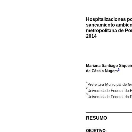
Hospitalizaciones p
saneamiento ambienta
metropolitana de Por
2014
Mariana Santiago Siquei
3
de Cássia Nugem
1
Prefeitura Municipal de G
2
Universidade Federal do R
3
Universidade Federal do R
RESUMO
OBJETIVO: