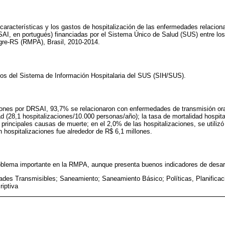
as características y los gastos de hospitalización de las enfermedades relaci
I, en portugués) financiadas por el Sistema Único de Salud (SUS) entre los 
egre-RS (RMPA), Brasil, 2010-2014.
tos del Sistema de Información Hospitalaria del SUS (SIH/SUS).
ciones por DRSAI, 93,7% se relacionaron con enfermedades de transmisión or
d (28,1 hospitalizaciones/10.000 personas/año); la tasa de mortalidad hospita
rincipales causas de muerte; en el 2,0% de las hospitalizaciones, se utilizó
en hospitalizaciones fue alrededor de R$ 6,1 millones.
blema importante en la RMPA, aunque presenta buenos indicadores de desarr
des Transmisibles; Saneamiento; Saneamiento Básico; Políticas, Planificaci
iptiva