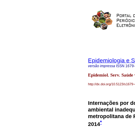
Epidemiologia e 
versão impressa
ISSN
1679
Epidemiol. Serv. Saúde 
http://dx.doi.org/10.5123/s16
Internações por 
ambiental inadequ
metropolitana de 
*
2014