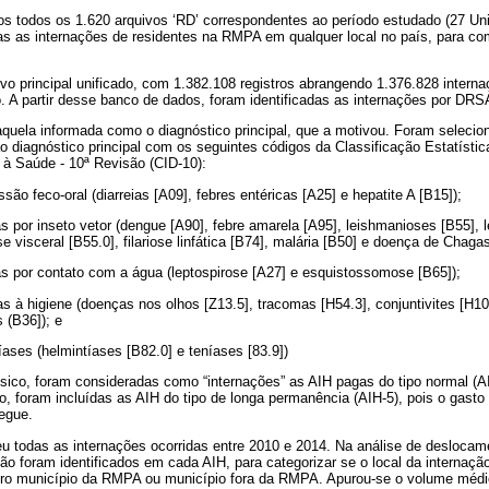
dos todos os 1.620 arquivos ‘RD’ correspondentes ao período estudado (27 U
as as internações de residentes na RMPA em qualquer local no país, para c
o principal unificado, com 1.382.108 registros abrangendo 1.376.828 intern
. A partir desse banco de dados, foram identificadas as internações por DRS
 aquela informada como o diagnóstico principal, que a motivou. Foram sele
 diagnóstico principal com os seguintes códigos da Classificação Estatístic
à Saúde - 10ª Revisão (CID-10):
ão feco-oral (diarreias [A09], febres entéricas [A25] e hepatite A [B15]);
s por inseto vetor (dengue [A90], febre amarela [A95], leishmanioses [B55],
e visceral [B55.0], filariose linfática [B74], malária [B50] e doença de Chagas
s por contato com a água (leptospirose [A27] e esquistossomose [B65]);
s à higiene (doenças nos olhos [Z13.5], tracomas [H54.3], conjuntivites [H10
 (B36]); e
íases (helmintíases [B82.0] e teníases [83.9])
ico, foram consideradas como “internações” as AIH pagas do tipo normal (AI
, foram incluídas as AIH do tipo de longa permanência (AIH-5), pois o gasto
egue.
eu todas as internações ocorridas entre 2010 e 2014. Na análise de deslocam
ção foram identificados em cada AIH, para categorizar se o local da internaç
utro município da RMPA ou município fora da RMPA. Apurou-se o volume médi