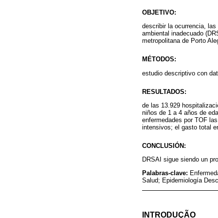
OBJETIVO:
describir la ocurrencia, l
ambiental inadecuado (DRSA
metropolitana de Porto Al
MÉTODOS:
estudio descriptivo con da
RESULTADOS:
de las 13.929 hospitaliza
niños de 1 a 4 años de eda
enfermedades por TOF las p
intensivos; el gasto total 
CONCLUSIÓN:
DRSAI sigue siendo un pro
Palabras-clave:
Enfermeda
Salud; Epidemiología Descr
INTRODUÇÃO