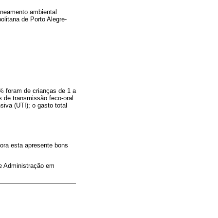
saneamento ambiental
litana de Porto Alegre-
% foram de crianças de 1 a
s de transmissão feco-oral
iva (UTI); o gasto total
ora esta apresente bons
e Administração em