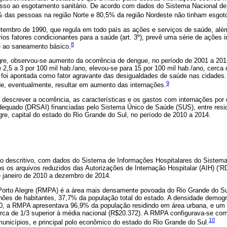
sso ao esgotamento sanitário. De acordo com dados do Sistema Nacional de
das pessoas na região Norte e 80,5% da região Nordeste não tinham esgot
setembro de 1990, que regula em todo país as ações e serviços de saúde, alé
s fatores condicionantes para a saúde (art. 3º), prevê uma série de ações i
8
e ao saneamento básico.
re, observou-se aumento da ocorrência de dengue, no período de 2001 a 2013
 2,5 a 3 por 100 mil hab./ano, elevou-se para 15 por 100 mil hab./ano, cerca
 foi apontada como fator agravante das desigualdades de saúde nas cidades
9
, eventualmente, resultar em aumento das internações.
i descrever a ocorrência, as características e os gastos com internações por
equado (DRSAI) financiadas pelo Sistema Único de Saúde (SUS), entre resid
gre, capital do estado do Rio Grande do Sul, no período de 2010 a 2014.
o descritivo, com dados do Sistema de Informações Hospitalares do Sistem
s os arquivos reduzidos das Autorizações de Internação Hospitalar (AIH) (‘R
 janeiro de 2010 a dezembro de 2014.
 Porto Alegre (RMPA) é a área mais densamente povoada do Rio Grande do Su
hões de habitantes, 37,7% da população total do estado. A densidade demogr
, a RMPA apresentava 96,9% da população residindo em área urbana, e um pr
erca de 1/3 superior à média nacional (R$20.372). A RMPA configurava-se co
10
municípios, e principal polo econômico do estado do Rio Grande do Sul.