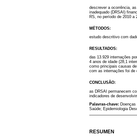
descrever a ocorrência, a
inadequado (DRSAI) financ
RS, no período de 2010 a 
MÉTODOS:
estudo descritivo com da
RESULTADOS:
das 13.929 internações po
4 anos de idade (28,1 inte
como principais causas de 
com as internações foi de
CONCLUSÃO:
as DRSAI permanecem como
indicadores de desenvolvi
Palavras-chave:
Doenças 
Saúde; Epidemiologia Desc
RESUMEN