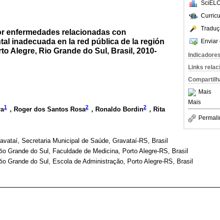
SciELO
Curric
Traduç
or enfermedades relacionadas con
l inadecuada en la red pública de la región
Enviar 
to Alegre, Rio Grande do Sul, Brasil, 2010-
Indicadore
Links rela
Compartilh
Mais
Mais
1
2
2
ra
, Roger dos Santos Rosa
, Ronaldo Bordin
, Rita
Permali
ravataí, Secretaria Municipal de Saúde, Gravataí-RS, Brasil
io Grande do Sul, Faculdade de Medicina, Porto Alegre-RS, Brasil
io Grande do Sul, Escola de Administração, Porto Alegre-RS, Brasil