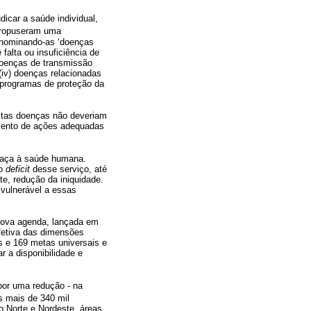
icar a saúde individual,
ropuseram uma
denominando-as ‘doenças
alta ou insuficiência de
doenças de transmissão
 (iv) doenças relacionadas
e programas de proteção da
tas doenças não deveriam
imento de ações adequadas
eaça à saúde humana.
 o
deficit
desse serviço, até
e, redução da iniquidade.
 vulnerável a essas
nova agenda, lançada em
efetiva das dimensões
s e 169 metas universais e
r a disponibilidade e
por uma redução - na
s mais de 340 mil
o Norte e Nordeste, áreas