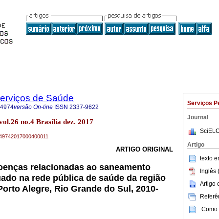
Serviços de Saúde
Serviços P
-4974
versão On-line
ISSN
2337-9622
Journal
vol.26 no.4 Brasília dez. 2017
SciELO
79-49742017000400011
Artigo
ARTIGO ORIGINAL
texto 
doenças relacionadas ao saneamento
Inglês 
ado na rede pública de saúde da região
Artigo
Porto Alegre, Rio Grande do Sul, 2010-
Referên
Como c