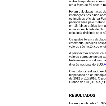
óbitos hospitalares anuais
até a faixa de 80 anos e m
Foram calculadas taxas de 
internações nos cinco anos
estimativas oficiais da Fu
padronizadas pelo método 
em 18 faixas etárias (em an
entre a quantidade de óbit
calculada dividindo-se o n
Os gastos foram calculado
enfermaria (serviços hospi
valores são históricos ori
A perspectiva econômica ad
valores corresponderam ao
Referem-se aos valores pag
1
direção nacional do SUS.
O estudo foi realizado exc
respeitando-se os princíp
de 2012 e 510/2016. O pro
Grande do Sul (UFRGS): Pr
RESULTADOS
Foram identificadas 13.92