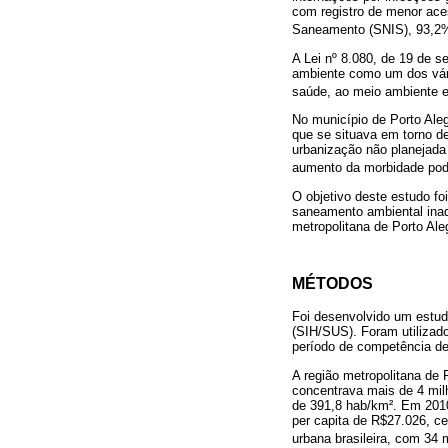
com registro de menor ace
Saneamento (SNIS), 93,2% 
A Lei nº 8.080, de 19 de 
ambiente como um dos vário
saúde, ao meio ambiente 
No município de Porto Aleg
que se situava em torno de
urbanização não planejada
aumento da morbidade pode
O objetivo deste estudo fo
saneamento ambiental inad
metropolitana de Porto Ale
MÉTODOS
Foi desenvolvido um estud
(SIH/SUS). Foram utilizado
período de competência de
A região metropolitana de
concentrava mais de 4 mil
de 391,8 hab/km². Em 2010
per capita de R$27.026, c
urbana brasileira, com 34 