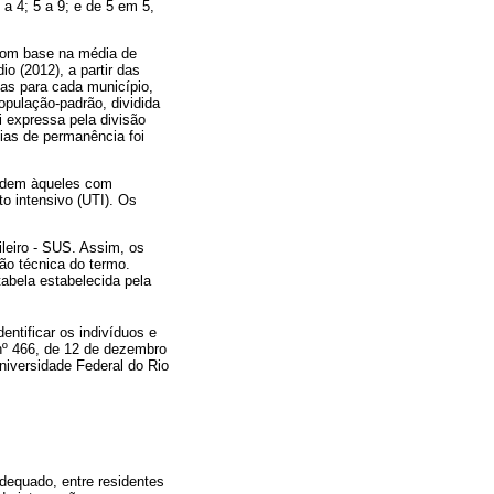
a 4; 5 a 9; e de 5 em 5,
 com base na média de
o (2012), a partir das
das para cada município,
pulação-padrão, dividida
oi expressa pela divisão
dias de permanência foi
ondem àqueles com
o intensivo (UTI). Os
ileiro - SUS. Assim, os
ão técnica do termo.
abela estabelecida pela
ntificar os indivíduos e
nº 466, de 12 de dezembro
niversidade Federal do Rio
dequado, entre residentes