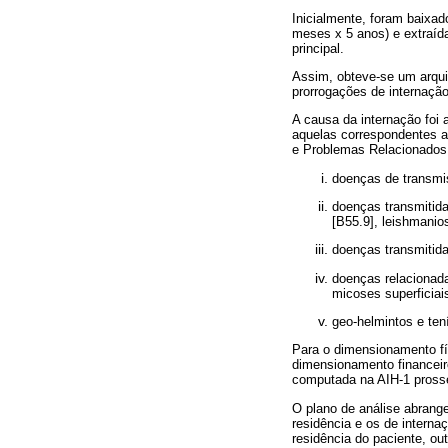
Inicialmente, foram baixa
meses x 5 anos) e extraíd
principal.
Assim, obteve-se um arquiv
prorrogações de internação
A causa da internação foi
aquelas correspondentes ao
e Problemas Relacionados 
doenças de transmiss
doenças transmitida
[B55.9], leishmanios
doenças transmitida
doenças relacionada
micoses superficiais
geo-helmintos e ten
Para o dimensionamento fís
dimensionamento financeiro
computada na AIH-1 pross
O plano de análise abrang
residência e os de interna
residência do paciente, o