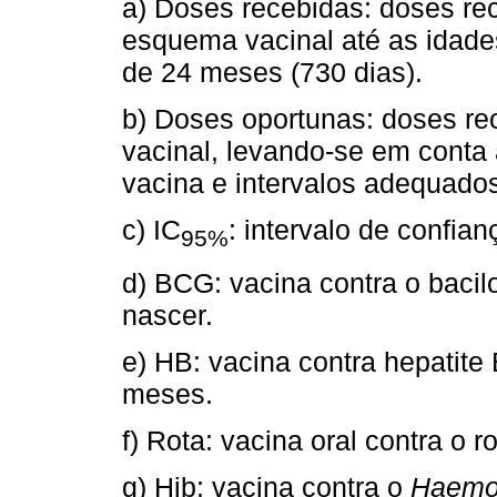
a) Doses recebidas: doses r
esquema vacinal até as idad
de 24 meses (730 dias).
b) Doses oportunas: doses 
vacinal, levando-se em cont
vacina e intervalos adequados
c) IC
: intervalo de confia
95%
d) BCG: vacina contra o bacil
nascer.
e) HB: vacina contra hepatite 
meses.
f) Rota: vacina oral contra o 
g) Hib: vacina contra o
Haemop