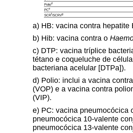
d
Polio
e
PC
f
g
SCR
/SCRV
a) HB: vacina contra hepatite 
b) Hib: vacina contra o
Haemop
c) DTP: vacina tríplice bacter
tétano e coqueluche de célula i
bacteriana acelular [DTPa]).
d) Polio: inclui a vacina contr
(VOP) e a vacina contra poliomi
(VIP).
e) PC: vacina pneumocócica c
pneumocócica 10-valente con
pneumocócica 13-valente con