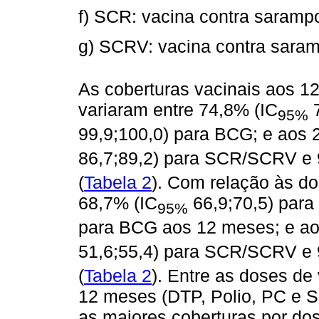
f) SCR: vacina contra saramp
g) SCRV: vacina contra saram
As coberturas vacinais aos 1
variaram entre 74,8% (IC
7
95%
99,9;100,0) para BCG; e aos 
86,7;89,2) para SCR/SCRV e 
(
Tabela 2
). Com relação às do
68,7% (IC
66,9;70,5) para
95%
para BCG aos 12 meses; e ao
51,6;55,4) para SCR/SCRV e 
(
Tabela 2
). Entre as doses de
12 meses (DTP, Polio, PC e 
as maiores coberturas por do