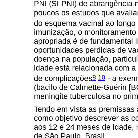
PNI (SI-PNI) de abrangência n
poucos os estudos que avali
do esquema vacinal ao longo
imunização, o monitoramento 
apropriada é de fundamental i
oportunidades perdidas de vac
doença na população, partic
idade está relacionada com a
,
8
10
de complicações
- a exemp
(bacilo de Calmette-Guérin [B
meningite tuberculosa no prim
Tendo em vista as premissas 
como objetivo descrever as co
aos 12 e 24 meses de idade, 
de São Paulo, Brasil.