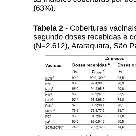
(63%).
Tabela 2
-
Coberturas vacinai
segundo doses recebidas e do
(N=2.612), Araraquara, São P
12 meses
a
Doses recebidas
Doses o
Vacinas
c
%
%
IC
95%
d
99,9
99,9;100,0
98,5
BCG
e
98,0
97,4;98,5
78,9
HB
f
95,0
94,2;95,8
90,0
Rota
g
96,6
95,9;97,3
77,5
Hib
h
97,4
96,8;98,0
78,0
DTP
i
97,5
96,9;98,1
78,1
Polio
j
75,6
73,9;77,2
68,7
MenC
k
95,5
94,7;96,3
71,8
PC
l
93,0
92,0;94,0
80,5
FA
m
74,8
73,2;76,5
74,6
SCR/SCRV