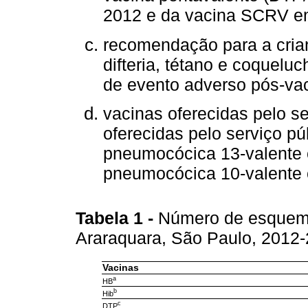
2012 e da vacina SCRV em
recomendação para a cria
difteria, tétano e coqueluc
de evento adverso pós-va
vacinas oferecidas pelo 
oferecidas pelo serviço pú
pneumocócica 13-valente 
pneumocócica 10-valente 
Tabela 1
-
Número de esquemas
Araraquara, São Paulo, 2012
Vacinas
a
HB
b
Hib
c
DTP