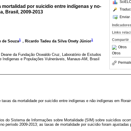
SciELO
a mortalidad por suicidio entre indígenas y no-
Traduc
, Brasil, 2009-2013
Enviar 
Indicadore
Links rela
Compartir
1
1
e de Souza
, Ricardo Tadeu da Silva Onety Júnior
Otros
Otros
ia Deane da Fundação Oswaldo Cruz, Laboratório de Estudos
de Indígenas e Populações Vulneráveis, Manaus-AM, Brasil
Permali
e taxas da mortalidade por suicídio entre indígenas e não indígenas em Roraim
dos do Sistema de Informações sobre Mortalidade (SIM) sobre suicídios ocor
 no período 2009-2013; as taxas de mortalidade por suicídio foram ajustadas 