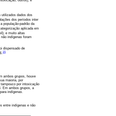
toxicação; outros); e
 utilizados dados dos
ulações dos períodos inter
e a população-padrão da
categorização aplicada em
il); e muito altas
e não indígenas foram
oi dispensado de
15
6.
 Em ambos grupos, houve
ua maioria, por
, tampouco por intoxicação
24. Em ambos grupos, a
para indígenas.
os entre indígenas e não