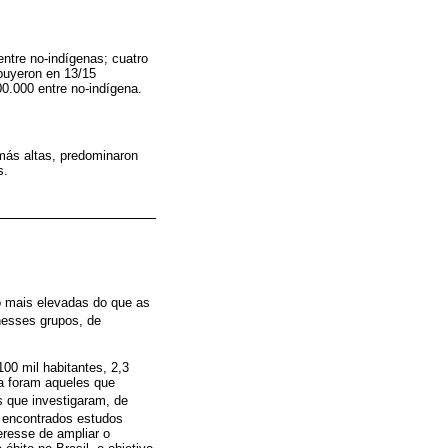
entre no-indígenas; cuatro
ibuyeron en 13/15
00.000 entre no-indígena.
 más altas, predominaron
s.
o mais elevadas do que as
nesses grupos, de
00 mil habitantes, 2,3
a foram aqueles que
s que investigaram, de
 encontrados estudos
eresse de ampliar o