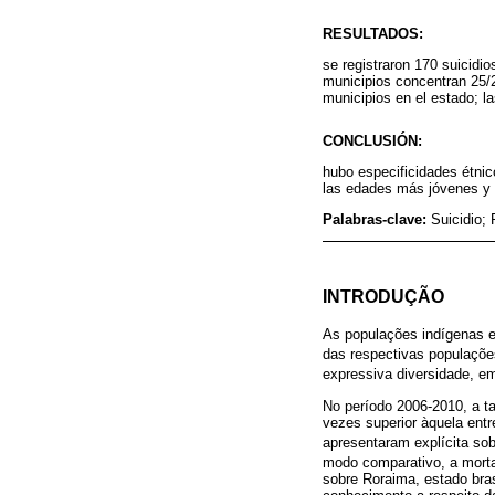
RESULTADOS:
se registraron 170 suicidi
municipios concentran 25/29
municipios en el estado; l
CONCLUSIÓN:
hubo especificidades étnico
las edades más jóvenes y 
Palabras-clave:
Suicidio;
INTRODUÇÃO
As populações indígenas e
das respectivas populaçõe
expressiva diversidade, e
No período 2006-2010, a ta
vezes superior àquela ent
apresentaram explícita sob
modo comparativo, a mortal
sobre Roraima, estado bra