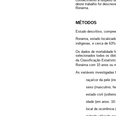
conhecimento a respeito da
deste trabalho foi descrev
Roraima.
MÉTODOS
Estudo descritivo, compre
Roraima, estado localizad
indígenas, e cerca de 63% 
Os dados de mortalidade f
selecionados todos os óbi
da Classificação Estatíst
Roraima com 10 anos ou ma
As variáveis investigadas 
raça/cor da pele (i
sexo (masculino; fe
estado civil (soltei
idade (em anos: 10-
local de ocorrência (