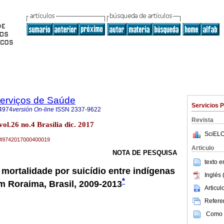
Serviços de Saúde
Servicios 
4974
versión On-line
ISSN
2337-9622
Revista
ol.26 no.4 Brasília dic. 2017
SciELO
79-49742017000400019
Articulo
NOTA DE PESQUISA
texto 
 mortalidade por suicídio entre indígenas
Inglés 
*
m Roraima, Brasil, 2009-2013
Articu
Referen
Como c