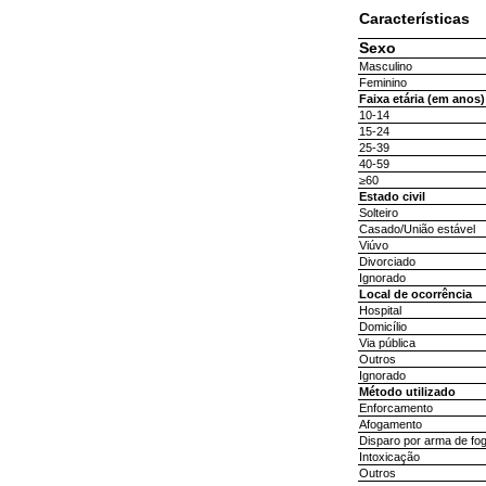
Características
Sexo
Masculino
Feminino
Faixa etária (em anos)
10-14
15-24
25-39
40-59
≥60
Estado civil
Solteiro
Casado/União estável
Viúvo
Divorciado
Ignorado
Local de ocorrência
Hospital
Domicílio
Via pública
Outros
Ignorado
Método utilizado
Enforcamento
Afogamento
Disparo por arma de fo
Intoxicação
Outros