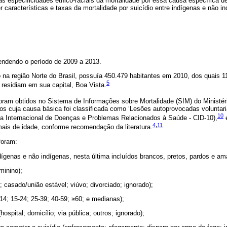
s especificidades étnico-raciais da mortalidade por essa causa específica de 
er características e taxas da mortalidade por suicídio entre indígenas e não 
endendo o período de 2009 a 2013.
o na região Norte do Brasil, possuía 450.479 habitantes em 2010, dos quais 
5
residiam em sua capital, Boa Vista.
oram obtidos no Sistema de Informações sobre Mortalidade (SIM) do Ministér
tos cuja causa básica foi classificada como ‘Lesões autoprovocadas volunta
10
ica Internacional de Doenças e Problemas Relacionados à Saúde - CID-10),
e
4
,
11
is de idade, conforme recomendação da literatura.
foram:
ndígenas e não indígenas, nesta última incluídos brancos, pretos, pardos e am
minino);
ro; casado/união estável; viúvo; divorciado; ignorado);
14; 15-24; 25-39; 40-59; ≥60; e medianas);
hospital; domicílio; via pública; outros; ignorado);