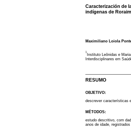
Caracterización de l
indígenas de Roraima
Maximiliano Loiola Pont
1
Instituto Leônidas e Mar
Interdisciplinares em Saú
RESUMO
OBJETIVO:
descrever características 
MÉTODOS:
estudo descritivo, com da
anos de idade, registrados