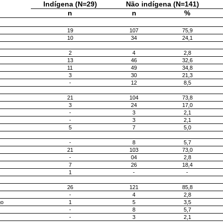
Indígena (N=29)
Não indígena (N=141)
n
n
%
19
107
75,9
10
34
24,1
2
4
2,8
13
46
32,6
11
49
34,8
3
30
21,3
-
12
8,5
21
104
73,8
3
24
17,0
-
3
2,1
-
3
2,1
5
7
5,0
-
8
5,7
21
103
73,0
-
04
2,8
7
26
18,4
1
-
-
26
121
85,8
-
4
2,8
go
1
5
3,5
-
8
5,7
-
3
2,1