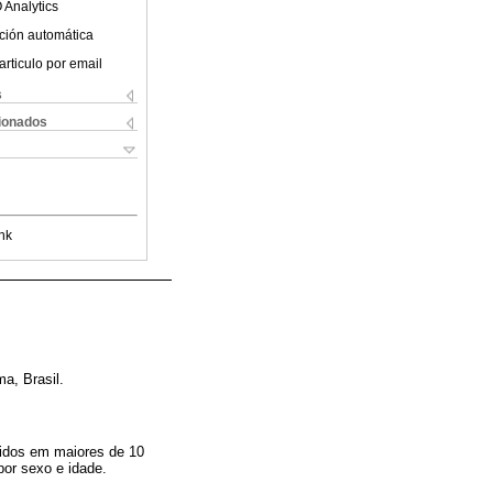
 Analytics
ción automática
articulo por email
s
cionados
nk
a, Brasil.
ridos em maiores de 10
por sexo e idade.