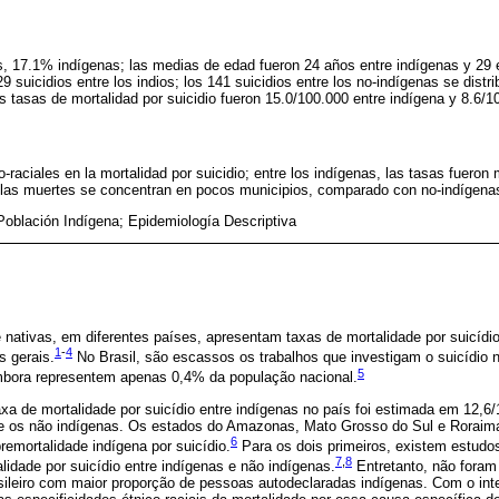
os, 17.1% indígenas; las medias de edad fueron 24 años entre indígenas y 29 
 suicidios entre los indios; los 141 suicidios entre los no-indígenas se distr
as tasas de mortalidad por suicidio fueron 15.0/100.000 entre indígena y 8.6/1
-raciales en la mortalidad por suicidio; entre los indígenas, las tasas fueron
las muertes se concentran en pocos municipios, comparado con no-indígena
 Población Indígena; Epidemiología Descriptiva
 nativas, em diferentes países, apresentam taxas de mortalidade por suicídi
1
-
4
s gerais.
No Brasil, são escassos os trabalhos que investigam o suicídio 
5
mbora representem apenas 0,4% da população nacional.
xa de mortalidade por suicídio entre indígenas no país foi estimada em 12,6/1
re os não indígenas. Os estados do Amazonas, Mato Grosso do Sul e Roraim
6
remortalidade indígena por suicídio.
Para os dois primeiros, existem estudo
7
,
8
idade por suicídio entre indígenas e não indígenas.
Entretanto, não foram
sileiro com maior proporção de pessoas autodeclaradas indígenas. Com o int