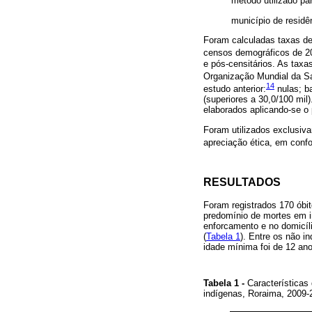
método utilizado pa
município de residê
Foram calculadas taxas de
censos demográficos de 2
e pós-censitários. As taxa
Organização Mundial da 
14
estudo anterior:
nulas; ba
(superiores a 30,0/100 mil
elaborados aplicando-se 
Foram utilizados exclusiv
apreciação ética, em con
RESULTADOS
Foram registrados 170 óbi
predomínio de mortes em i
enforcamento e no domicíli
(
Tabela 1
). Entre os não i
idade mínima foi de 12 an
Tabela 1
-
Características 
indígenas, Roraima, 2009