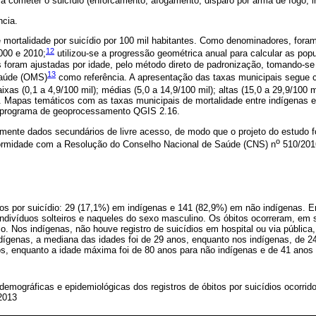
ra cometer o suicídio (enforcamento; afogamento; disparo por arma de fogo; in
ncia.
 mortalidade por suicídio por 100 mil habitantes. Como denominadores, foram
12
000 e 2010;
utilizou-se a progressão geométrica anual para calcular as pop
s foram ajustadas por idade, pelo método direto de padronização, tomando-s
13
Saúde (OMS)
como referência. A apresentação das taxas municipais segue 
ixas (0,1 a 4,9/100 mil); médias (5,0 a 14,9/100 mil); altas (15,0 a 29,9/100 m
). Mapas temáticos com as taxas municipais de mortalidade entre indígenas 
o programa de geoprocessamento QGIS 2.16.
amente dados secundários de livre acesso, de modo que o projeto do estudo f
o
formidade com a Resolução do Conselho Nacional de Saúde (CNS) n
510/201
tos por suicídio: 29 (17,1%) em indígenas e 141 (82,9%) em não indígenas.
ndivíduos solteiros e naqueles do sexo masculino. Os óbitos ocorreram, em s
o. Nos indígenas, não houve registro de suicídios em hospital ou via pública
ndígenas, a mediana das idades foi de 29 anos, enquanto nos indígenas, de 
os, enquanto a idade máxima foi de 80 anos para não indígenas e de 41 anos 
demográficas e epidemiológicas dos registros de óbitos por suicídios ocorrid
-2013