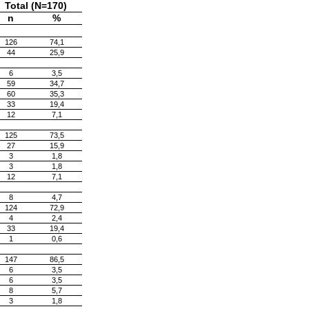
Total (N=170)
n
%
126
74,1
44
25,9
6
3,5
59
34,7
60
35,3
33
19,4
12
7,1
125
73,5
27
15,9
3
1,8
3
1,8
12
7,1
8
4,7
124
72,9
4
2,4
33
19,4
1
0,6
147
86,5
6
3,5
6
3,5
8
5,7
3
1,8