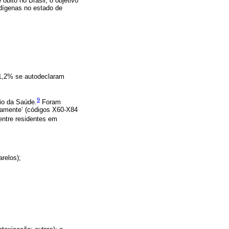
óbito no Brasil, o objetivo
indígenas no estado de
11,2% se autodeclaram
9
io da Saúde.
Foram
riamente’ (códigos X60-X84
ntre residentes em
arelos);