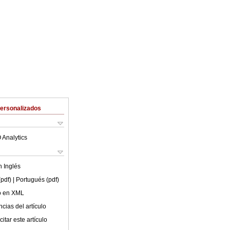
Personalizados
 Analytics
en
Inglés
(pdf)
| Portugués (pdf)
lo en XML
cias del artículo
itar este artículo