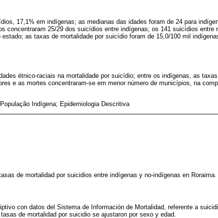
cídios, 17,1% em indígenas; as medianas das idades foram de 24 para indíge
os concentraram 25/29 dos suicídios entre indígenas; os 141 suicídios entre 
estado; as taxas de mortalidade por suicídio foram de 15,0/100 mil indígena
dades étnico-raciais na mortalidade por suicídio; entre os indígenas, as taxa
res e as mortes concentraram-se em menor número de municípios, na com
 População Indígena; Epidemiologia Descritiva
y tasas de mortalidad por suicidios entre indígenas y no-indígenas en Roraima.
riptivo con datos del Sistema de Información de Mortalidad, referente a suici
 tasas de mortalidad por suicidio se ajustaron por sexo y edad.