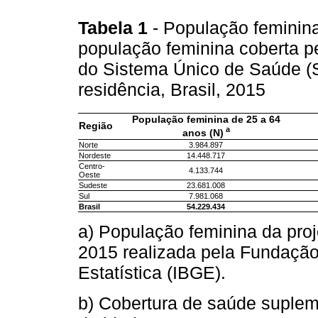
Tabela 1
- População feminina
população feminina coberta p
do Sistema Único de Saúde (
residência, Brasil, 2015
População feminina de 25 a 64
Região
a
anos (N)
Norte
3.984.897
Nordeste
14.448.717
Centro-
4.133.744
Oeste
Sudeste
23.681.008
Sul
7.981.068
Brasil
54.229.434
a) População feminina da pro
2015 realizada pela Fundação 
Estatística (IBGE).
b) Cobertura de saúde suplem