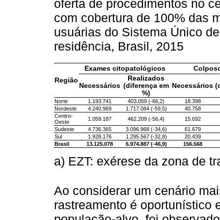
oferta de procedimentos no c
com cobertura de 100% das m
usuárias do Sistema Único de
residência, Brasil, 2015
Exames citopatológicos
Colpos
Realizados
Região
Necessários
(diferença em
Necessários
(
%)
Norte
1.193.741
403.059 (-66,2)
18.398
Nordeste
4.240.969
1.717.084 (-59,5)
40.758
Centro-
1.059.187
462.209 (-56,4)
15.692
Oeste
Sudeste
4.736.365
3.096.968 (-34,6)
61.679
Sul
1.928.176
1.295.567 (-32,8)
20.439
Brasil
13.125.078
6.974.887 (-46,9)
156.568
a) EZT: exérese da zona de t
Ao considerar um cenário mai
rastreamento é oportunístico 
população-alvo, foi observad