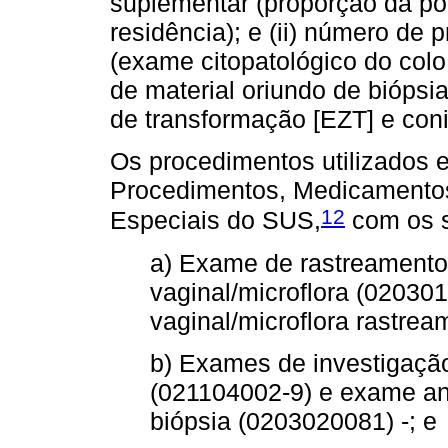
suplementar (proporção da po
residência); e (ii) número de
(exame citopatológico do col
de material oriundo de biópsi
de transformação [EZT] e con
Os procedimentos utilizados e
Procedimentos, Medicamentos,
12
Especiais do SUS,
com os s
a) Exame de rastreamento 
vaginal/microflora (020301
vaginal/microflora rastrea
b) Exames de investigação
(021104002-9) e exame ana
biópsia (0203020081) -; e