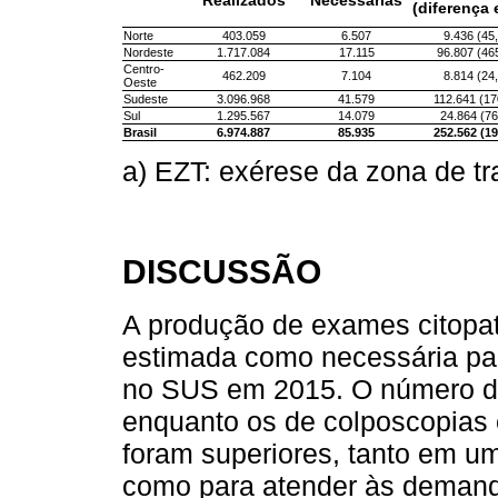
Realizados
Necessárias
(diferença
Norte
403.059
6.507
9.436 (45,
Nordeste
1.717.084
17.115
96.807 (46
Centro-
462.209
7.104
8.814 (24,
Oeste
Sudeste
3.096.968
41.579
112.641 (17
Sul
1.295.567
14.079
24.864 (76
Brasil
6.974.887
85.935
252.562 (19
a) EZT: exérese da zona de t
DISCUSSÃO
A produção de exames citopat
estimada como necessária pa
no SUS em 2015. O número de b
enquanto os de colposcopias 
foram superiores, tanto em u
como para atender às demand