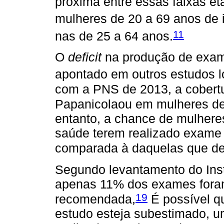
próxima entre essas faixas et
mulheres de 20 a 69 anos de 
11
nas de 25 a 64 anos.
O
deficit
na produção de exames
apontado em outros estudos lo
com a PNS de 2013, a cobert
Papanicolaou em mulheres de
entanto, a chance de mulhere
saúde terem realizado exame 
comparada à daquelas que d
Segundo levantamento do Inst
apenas 11% dos exames foram
19
recomendada,
É possível q
estudo esteja subestimado, 