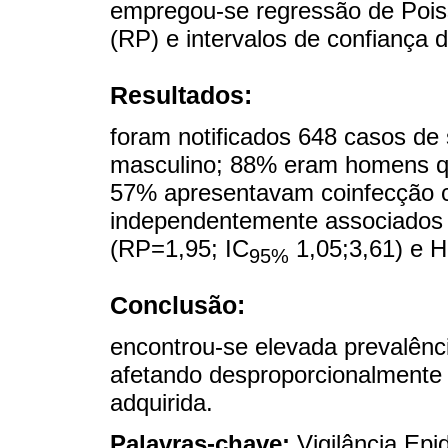
empregou-se regressão de Poiss
(RP) e intervalos de confiança 
Resultados:
foram notificados 648 casos de s
masculino; 88% eram homens 
57% apresentavam coinfecção c
independentemente associados 
(RP=1,95; IC
1,05;3,61) e 
95%
Conclusão:
encontrou-se elevada prevalênci
afetando desproporcionalmente o
adquirida.
Palavras-chave:
Vigilância Epi