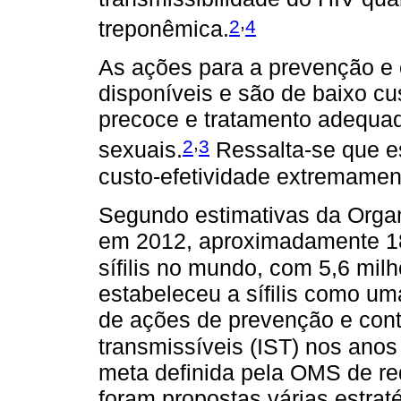
,
2
4
treponêmica.
As ações para a prevenção e c
disponíveis e são de baixo cu
precoce e tratamento adequad
,
2
3
sexuais.
Ressalta-se que e
custo-efetividade extremament
Segundo estimativas da Orga
em 2012, aproximadamente 18
sífilis no mundo, com 5,6 mil
estabeleceu a sífilis como um
de ações de prevenção e cont
transmissíveis (IST) nos anos
meta definida pela OMS de r
foram propostas várias estrat