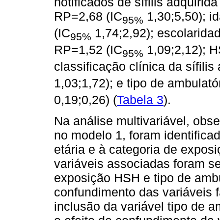
notificados de sífilis adquiri
RP=2,68 (IC
1,30;5,50); i
95%
(IC
1,74;2,92); escolarida
95%
RP=1,52 (IC
1,09;2,12); 
95%
classificação clínica da sífili
1,03;1,72); e tipo de ambulat
0,19;0,26) (
Tabela 3
).
Na análise multivariável, obs
no modelo 1, foram identifica
etária e à categoria de expos
variáveis associadas foram se
exposição HSH e tipo de ambu
confundimento das variáveis fa
inclusão da variável tipo de a