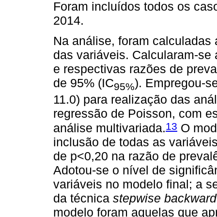
Foram incluídos todos os casos
2014.
Na análise, foram calculadas 
das variáveis. Calcularam-se 
e respectivas razões de preva
de 95% (IC
). Empregou-se
95%
11.0) para realização das anál
regressão de Poisson, com est
13
análise multivariada.
O mode
inclusão de todas as variávei
de p<0,20 na razão de prevalê
Adotou-se o nível de signifi
variáveis no modelo final; a s
da técnica
stepwise backward
modelo foram aquelas que apr