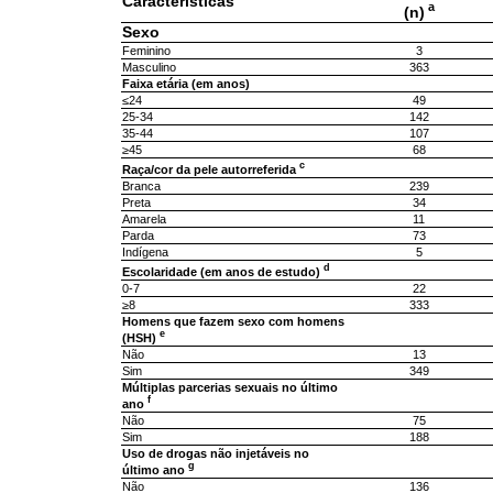
Características
a
(n)
Sexo
Feminino
3
Masculino
363
Faixa etária (em anos)
≤24
49
25-34
142
35-44
107
≥45
68
c
Raça/cor da pele autorreferida
Branca
239
Preta
34
Amarela
11
Parda
73
Indígena
5
d
Escolaridade (em anos de estudo)
0-7
22
≥8
333
Homens que fazem sexo com homens
e
(HSH)
Não
13
Sim
349
Múltiplas parcerias sexuais no último
f
ano
Não
75
Sim
188
Uso de drogas não injetáveis no
g
último ano
Não
136