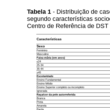
Tabela 1
- Distribuição de cas
segundo características socio
Centro de Referência de DST
Características
Sexo
Feminino
Masculino
Faixa etária (em anos)
≤24
25-34
35-44
≥45
Escolaridade
Ensino Fundamental
Ensino Médio
Ensino Superior completo ou incompleto
Ignorada
Raça/cor da pele autorreferida
Branca
Preta
Amarela
Parda