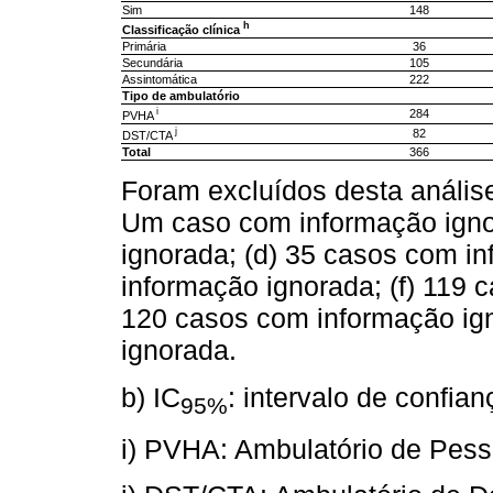
Sim
148
h
Classificação clínica
Primária
36
Secundária
105
Assintomática
222
Tipo de ambulatório
i
284
PVHA
j
82
DST/CTA
Total
366
Foram excluídos desta anális
Um caso com informação igno
ignorada; (d) 35 casos com i
informação ignorada; (f) 119 
120 casos com informação ign
ignorada.
b) IC
: intervalo de confia
95%
i) PVHA: Ambulatório de Pes