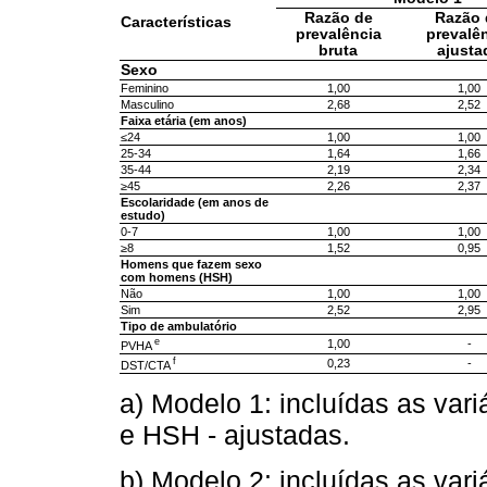
Razão de
Razão 
Características
prevalência
prevalê
bruta
ajusta
Sexo
Feminino
1,00
1,00
Masculino
2,68
2,52
Faixa etária (em anos)
≤24
1,00
1,00
25-34
1,64
1,66
35-44
2,19
2,34
≥45
2,26
2,37
Escolaridade (em anos de
estudo)
0-7
1,00
1,00
≥8
1,52
0,95
Homens que fazem sexo
com homens (HSH)
Não
1,00
1,00
Sim
2,52
2,95
Tipo de ambulatório
e
1,00
-
PVHA
f
0,23
-
DST/CTA
a) Modelo 1: incluídas as vari
e HSH - ajustadas.
b) Modelo 2: incluídas as vari