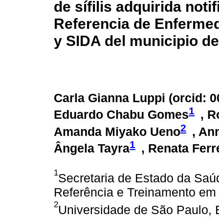
de sífilis adquirida not
Referencia de Enferme
y SIDA del municipio de
Carla Gianna Luppi (
orcid: 
1
Eduardo Chabu Gomes
, R
2
Amanda Miyako Ueno
, An
1
Ângela Tayra
, Renata Ferr
1
Secretaria de Estado da Saú
Referência e Treinamento em 
2
Universidade de São Paulo,