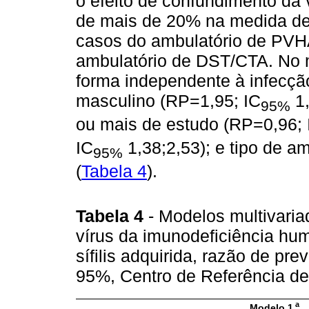
o efeito de confundimento da v
de mais de 20% na medida de 
casos do ambulatório de PVHA
ambulatório de DST/CTA. No m
forma independente à infecçã
masculino (RP=1,95; IC
1,
95%
ou mais de estudo (RP=0,96; 
IC
1,38;2,53); e tipo de a
95%
(
Tabela 4
).
Tabela 4
- Modelos multivaria
vírus da imunodeficiência hu
sífilis adquirida, razão de pre
95%, Centro de Referência d
a
Modelo 1