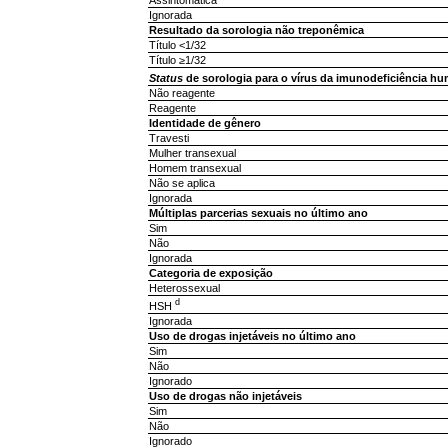
Ignorada
Resultado da sorologia não treponêmica
Título <1/32
Título ≥1/32
Status
de sorologia para o vírus da imunodeficiência hu
Não reagente
Reagente
Identidade de gênero
Travesti
Mulher transexual
Homem transexual
Não se aplica
Ignorada
Múltiplas parcerias sexuais no último ano
Sim
Não
Ignorada
Categoria de exposição
Heterossexual
d
HSH
Ignorada
Uso de drogas injetáveis no último ano
Sim
Não
Ignorado
Uso de drogas não injetáveis
Sim
Não
Ignorado