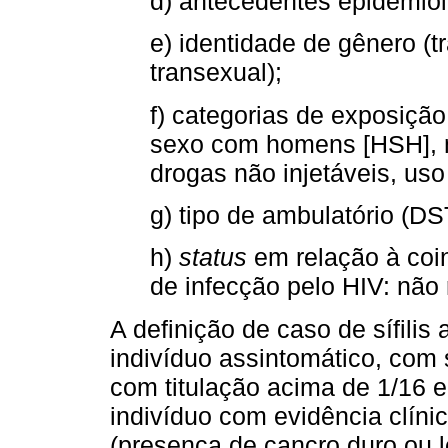
d) antecedentes epidemiol
e) identidade de gênero (
transexual);
f) categorias de exposiçã
sexo com homens [HSH], mú
drogas não injetáveis, uso
g) tipo de ambulatório (D
h)
status
em relação à coin
de infecção pelo HIV: não
A definição de caso de sífilis 
indivíduo assintomático, com
com titulação acima de 1/16 e
indivíduo com evidência clínic
(presença de cancro duro ou l