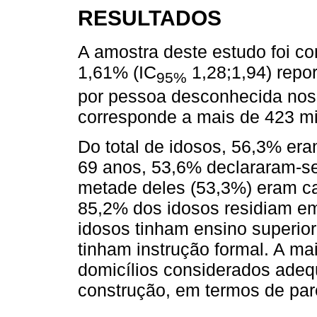
RESULTADOS
A amostra deste estudo foi c
1,61% (IC
1,28;1,94) repor
95%
por pessoa desconhecida nos
corresponde a mais de 423 mi
Do total de idosos, 56,3% er
69 anos, 53,6% declararam-se
metade deles (53,3%) eram c
85,2% dos idosos residiam e
idosos tinham ensino superio
tinham instrução formal. A ma
domicílios considerados adeq
construção, em termos de pare