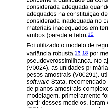
considerada adequada quando 
adequados na constituição de 
considerada inadequada no cas
materiais inadequados em term
15
ambos (parede e teto).
Foi utilizado o modelo de reg
-
16
18
variância robusta,
por me
pseudoverossimilhança. No aj
(V0024), as unidades primár
pesos amostrais (V00291), ut
software
Stata, recomendado p
de planos amostrais complexo
modelagem, primeiramente for
partir desses modelos, foram