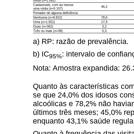
visita (n=1.082)
Cadastrado, com ao menos
46,2
uma visita (n=5.107)
Portador de alguma deficiência
Nenhuma (n=8.822)
78,6
Uma (n=1.921)
17,9
Duas (n=362)
3,2
Três ou mais (n=38)
0,3
a) RP: razão de prevalência.
b) IC
: intervalo de confia
95%
Nota: Amostra expandida: 26.
Quanto às características co
se que 24,0% dos idosos cons
alcoólicas e 78,2% não haviam
últimos três meses; 45,0% re
enquanto 43,1% saúde regular
Quanto à frequência das visi