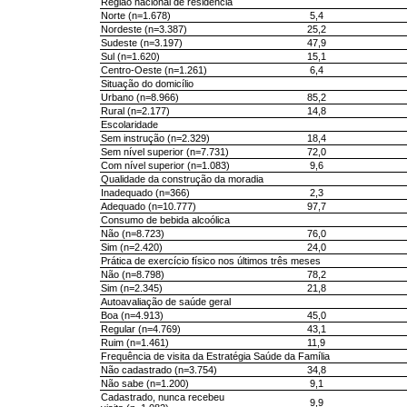
Região nacional de residência
Norte (n=1.678)
5,4
Nordeste (n=3.387)
25,2
Sudeste (n=3.197)
47,9
Sul (n=1.620)
15,1
Centro-Oeste (n=1.261)
6,4
Situação do domicílio
Urbano (n=8.966)
85,2
Rural (n=2.177)
14,8
Escolaridade
Sem instrução (n=2.329)
18,4
Sem nível superior (n=7.731)
72,0
Com nível superior (n=1.083)
9,6
Qualidade da construção da moradia
Inadequado (n=366)
2,3
Adequado (n=10.777)
97,7
Consumo de bebida alcoólica
Não (n=8.723)
76,0
Sim (n=2.420)
24,0
Prática de exercício físico nos últimos três meses
Não (n=8.798)
78,2
Sim (n=2.345)
21,8
Autoavaliação de saúde geral
Boa (n=4.913)
45,0
Regular (n=4.769)
43,1
Ruim (n=1.461)
11,9
Frequência de visita da Estratégia Saúde da Família
Não cadastrado (n=3.754)
34,8
Não sabe (n=1.200)
9,1
Cadastrado, nunca recebeu
9,9