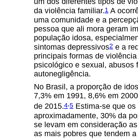
um dos diferentes tipos de vio
1
da violência familiar.
A ocorrê
uma comunidade e a percepção
pessoa que ali mora geram im
população idosa, especialme
2
sintomas depressivos
e a red
principais formas de violência
psicológico e sexual, abusos 
autonegligência.
No Brasil, a proporção de ido
7,3% em 1991, 8,6% em 2000 
,
4
5
de 2015.
Estima-se que os 
aproximadamente, 30% da pop
se levam em consideração as
as mais pobres que tendem a