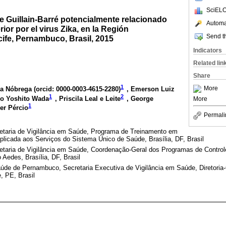
SciELO
e Guillain-Barré potencialmente relacionado
Automat
rior por el virus Zika, en la Región
Send th
ife, Pernambuco, Brasil, 2015
Indicators
Related lin
Share
1
More
da Nóbrega (
orcid: 0000-0003-4615-2280
)
, Emerson Luiz
1
2
lo Yoshito Wada
, Priscila Leal e Leite
, George
More
1
er Pércio
Permali
retaria de Vigilância em Saúde, Programa de Treinamento em
licada aos Serviços do Sistema Único de Saúde, Brasília, DF, Brasil
retaria de Vigilância em Saúde, Coordenação-Geral dos Programas de Control
Aedes, Brasília, DF, Brasil
úde de Pernambuco, Secretaria Executiva de Vigilância em Saúde, Diretoria-
, PE, Brasil