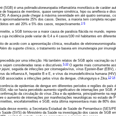
ré (SGB) é uma polirradiculoneuropatia inflamatória monofásica de caráter au
 de fraqueza de membros, quase sempre simétrica, hipo ou arreflexia e diss
 (LCR). A doença pode chegar à máxima severidade em até quatro semanas, 
a em aproximadamente 25% dos casos. Destes, a maioria tem completa recupe
1
-
6
 óbitos em até 20% e 5% dos casos, respectivamente.
mielite, a SGB tornou-se a maior causa de paralisia flácida no mundo, repr
cuja incidência pode variar de 0,4 a 4 casos/100 mil habitantes em diferen
to de acordo com a apresentação clínica, resultados de eletroneuromiografia 
lém do suporte clínico, o tratamento se baseia em imunoterapia por imunoglo
precedida por uma infecção. Há também relatos de SGB após vacinação ou t
5
,
10
 sejam consideradas raras e discutíveis.
O agente mais comumente assoc
 jejuni
, seguida de infecções por citomegalovírus, vírus Epstein-Barr (EBV),
írus da influenza A, hepatite B e E, e vírus da imunodeficiência humana (HIV)
12
-
14
SGB associados a infecções pelos vírus da dengue, chikungunya e Zika.
orrência de epidemias de dengue em diferentes períodos e regiões do país d
14, não se havia percebido aumento significativo de internações por SGB. A
nfirmação da circulação do vírus Zika e da epidemia, principalmente na regi
obre o aumento de internações por manifestações neurológicas no estado de 
a, mielites, encefalomielites e SGB; esta última representava mais de 80% do
sitada desse evento, a Secretaria Estadual de Saúde de Pernambuco (SES/PE)
em Saúde (SVS) do Ministério da Saúde na investigação dos casos de SGB em