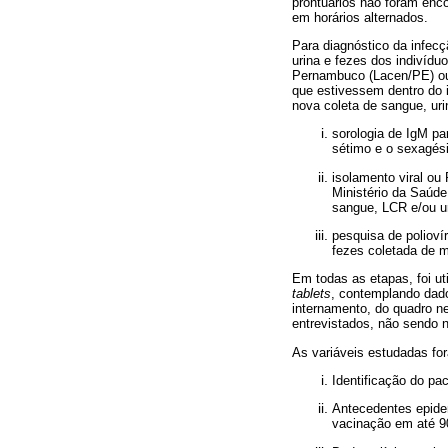
prontuários não foram enc
em horários alternados.
Para diagnóstico da infecç
urina e fezes dos indivíd
Pernambuco (Lacen/PE) ou 
que estivessem dentro do i
nova coleta de sangue, uri
sorologia de IgM p
sétimo e o sexagési
isolamento viral ou
Ministério da Saúde
sangue, LCR e/ou ur
pesquisa de polioví
fezes coletada de m
Em todas as etapas, foi ut
tablets
, contemplando dados
internamento, do quadro ne
entrevistados, não sendo n
As variáveis estudadas fo
Identificação do pa
Antecedentes epidem
vacinação em até 9