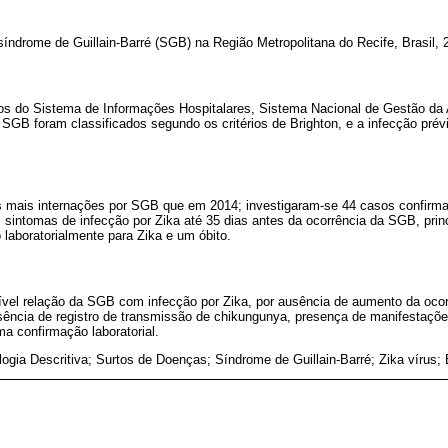
 síndrome de Guillain-Barré (SGB) na Região Metropolitana do Recife, Brasil, 
os do Sistema de Informações Hospitalares, Sistema Nacional de Gestão da
 SGB foram classificados segundo os critérios de Brighton, e a infecção prévi
s mais internações por SGB que em 2014; investigaram-se 44 casos confirm
 sintomas de infecção por Zika até 35 dias antes da ocorrência da SGB, pri
laboratorialmente para Zika e um óbito.
ível relação da SGB com infecção por Zika, por ausência de aumento da oc
ência de registro de transmissão de chikungunya, presença de manifestaçõe
a confirmação laboratorial.
ogia Descritiva; Surtos de Doenças; Síndrome de Guillain-Barré; Zika vírus; 