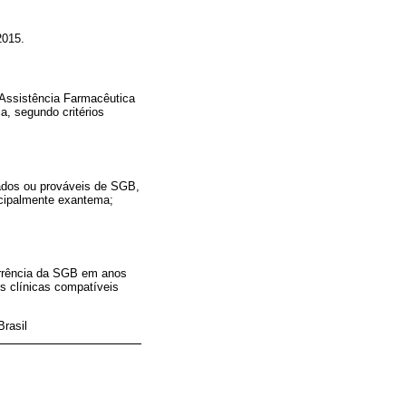
2015.
 Assistência Farmacêutica
a, segundo critérios
ados ou prováveis de SGB,
ncipalmente exantema;
orrência da SGB em anos
s clínicas compatíveis
Brasil