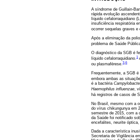
A síndrome de Guillain-Bar
rápida evolução ascendente
líquido cefalorraquidiano
insuficiência respiratóri
ocorrer sequelas graves e
Após a eliminação da polio
problema de Saúde Pública 
O diagnóstico da SGB é fei
1
líquido cefalorraquidiano.
A
3
,
6
ou plasmaférese.
Frequentemente, a SGB é 
embora ambas as situações
é a bactéria
Campylobacter
Haemophilus influenzae
, v
há registros de casos de 
No Brasil, mesmo com a oc
do vírus chikungunya em 20
semestre de 2015, com a co
da Saúde foi notificado s
encefalites, neurite óptic
Dada a característica inu
Secretaria de Vigilância 