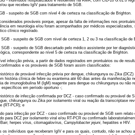
B - indivíduos hospitalizados e residentes na RMR, com CID-10 G.61.0 regi
e/ou que recebeu IgIV para tratamento de SGB.
B - suspeito de SGB com nível 4 de certeza na classificação de Brighton.
onsiderados prováveis porque, apesar da falta de informações nos prontuário
rência em neurologia e/ou foram acompanhados por médicos especializados,
tico clínico registrado.
SGB - suspeito de SGB com nível de certeza 1, 2 ou 3 na classificação de B
SGB - suspeito de SGB descartado pelo médico assistente por ter diagnóstic
ógica, correspondente ao nível 5 de certeza na classificação de Brighton.
el infecção prévia, a partir de dados registrados em prontuários ou de resulta
 confirmados e os prováveis de SGB foram assim classificados:
stórico de provável infecção prévia por dengue, chikungunya ou Zika (DCZ) 
 história clínica de febre ou exantema até 60 dias antes da manifestação n
gia de imunoglobulina M (IgM) reagente para dengue ou chikungunya ou não 
específicos em período oportuno -;
stórico de infecção confirmada por DCZ - caso confirmado ou provável de
engue, chikungunya ou Zika por isolamento viral ou reação da transcriptase r
se (RT-PCR); e
o para infecção por DCZ - caso confirmado ou provável de SGB sem relato o
ado para DCZ por isolamento viral e/ou RT-PCR ou confirmado laboratorialment
Barr, herpes vírus, citomagalovírus,
Campylobacter jejuni
, hepatites e HIV.
 os indivíduos que receberam IgIV e para os quais, contudo, não se achou a