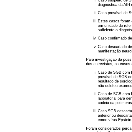
Caso suspeito de SG
diagnóstica da AIH 
Caso provável de SG
Estes casos foram c
em unidade de refe
suficiente o diagnós
Caso confirmado de 
Caso descartado de 
manifestação neurol
Para investigação da possív
das entrevistas, os casos
Caso de SGB com hi
provável de SGB com
resultado de sorolo
não coletou exames 
Caso de SGB com hi
laboratorial para d
cadeia da polimera
Caso SGB descartad
anterior ou descart
como vírus Epstein-
Foram considerados perdas