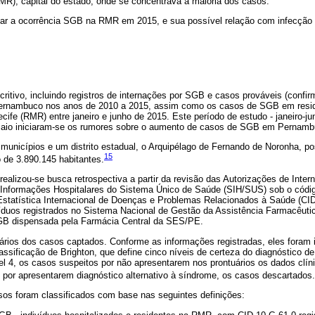
MR), capital do estado, onde se concentrava a maioria dos casos.
gar a ocorrência SGB na RMR em 2015, e sua possível relação com infecção 
ritivo, incluindo registros de internações por SGB e casos prováveis (confi
ernambuco nos anos de 2010 a 2015, assim como os casos de SGB em reside
cife (RMR) entre janeiro e junho de 2015. Este período de estudo - janeiro-ju
aio iniciaram-se os rumores sobre o aumento de casos de SGB em Pernamb
nicípios e um distrito estadual, o Arquipélago de Fernando de Noronha, poss
15
 de 3.890.145 habitantes.
ealizou-se busca retrospectiva a partir da revisão das Autorizações de Inter
 Informações Hospitalares do Sistema Único de Saúde (SIH/SUS) sob o códi
Estatística Internacional de Doenças e Problemas Relacionados à Saúde (CID
íduos registrados no Sistema Nacional de Gestão da Assistência Farmacêutic
SGB dispensada pela Farmácia Central da SES/PE.
rios dos casos captados. Conforme as informações registradas, eles foram i
ssificação de Brighton, que define cinco níveis de certeza do diagnóstico d
el 4, os casos suspeitos por não apresentarem nos prontuários os dados clín
5, por apresentarem diagnóstico alternativo à síndrome, os casos descartados.
sos foram classificados com base nas seguintes definições: