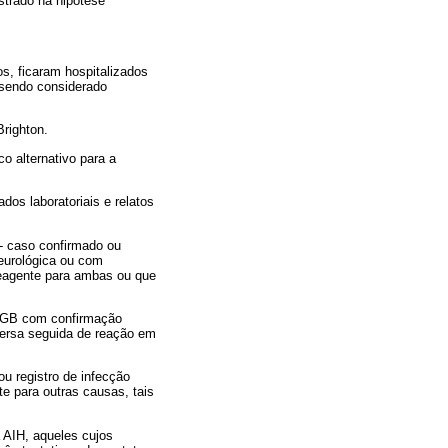
strado na hipótese
s, ficaram hospitalizados
 sendo considerado
righton.
o alternativo para a
dos laboratoriais e relatos
- caso confirmado ou
eurológica ou com
reagente para ambas ou que
 SGB com confirmação
eversa seguida de reação em
u registro de infecção
e para outras causas, tais
 AIH, aqueles cujos