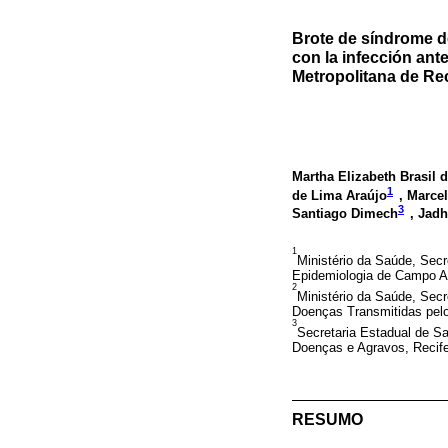
Brote de síndrome d
con la infección ante
Metropolitana de Rec
Martha Elizabeth Brasil 
1
de Lima Araújo
, Marce
3
Santiago Dimech
, Jadh
1
Ministério da Saúde, Sec
Epidemiologia de Campo Ap
2
Ministério da Saúde, Sec
Doenças Transmitidas pelo 
3
Secretaria Estadual de Sa
Doenças e Agravos, Recife
RESUMO