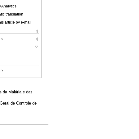
 Analytics
ic translation
is article by e-mail
ks
nk
e da Malária e das
Geral de Controle de