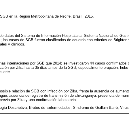
e SGB en la Región Metropolitana de Recife, Brasil, 2015.
ando datos del Sistema de Información Hospitalaria, Sistema Nacional de Gest
; los casos de SGB fueron clasificados de acuerdo con criterios de Brighton y
ales y clínicos.
más internaciones por SGB que 2014; se investigaron 44 casos confirmados
ección por Zika hasta 35 días antes de la SGB, especialmente erupción; hubo
muerte.
 posible relación de SGB con infección por Zika, frente la ausencia de aumen
gue, ausencia de registro de transmisión de chikungunya, presencia de mani
revia por Zika y una confirmación laboratorial.
ogía Descriptiva; Brotes de Enfermedades; Síndrome de Guillain-Barré; Virus 