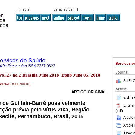
Serviços de Saúde
Services 
4
On-line version
ISSN
2237-9622
Journal
 vol.27 no.2 Brasília June 2018 Epub June 05, 2018
SciELO
79-49742018000200016
Article
ARTIGO ORIGINAL
text in
 de Guillain-Barré possivelmente
English
cção prévia pelo vírus Zika, Região
(pdf)
Recife, Pernambuco, Brasil, 2015
Article
Article
How to 