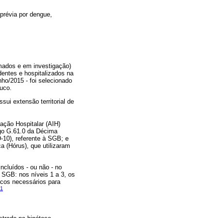
prévia por dengue,
rmados e em investigação)
ntes e hospitalizados na
nho/2015 - foi selecionado
uco.
ui extensão territorial de
nação Hospitalar (AIH)
go G.61.0 da Décima
-10), referente à SGB; e
a (Hórus), que utilizaram
ncluídos - ou não - no
e SGB: nos níveis 1 a 3, os
icos necessários para
1