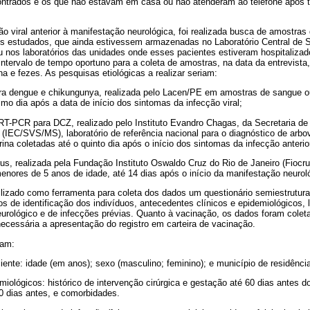
ontrados e os que não estavam em casa ou não atenderam ao telefone após tr
ão viral anterior à manifestação neurológica, foi realizada busca de amostras
uos estudados, que ainda estivessem armazenadas no Laboratório Central de 
nos laboratórios das unidades onde esses pacientes estiveram hospitalizad
ntervalo de tempo oportuno para a coleta de amostras, na data da entrevista
na e fezes. As pesquisas etiológicas a realizar seriam:
ara dengue e chikungunya, realizada pelo Lacen/PE em amostras de sangue ou
mo dia após a data de início dos sintomas da infecção viral;
 RT-PCR para DCZ, realizado pelo Instituto Evandro Chagas, da Secretaria de
 (IEC/SVS/MS), laboratório de referência nacional para o diagnóstico de arb
ina coletadas até o quinto dia após o início dos sintomas da infecção anterio
rus, realizada pela Fundação Instituto Oswaldo Cruz do Rio de Janeiro (Fioc
enores de 5 anos de idade, até 14 dias após o início da manifestação neurol
ilizado como ferramenta para coleta dos dados um questionário semiestruturad
 de identificação dos indivíduos, antecedentes clínicos e epidemiológicos, l
urológico e de infecções prévias. Quanto à vacinação, os dados foram colet
ecessária a apresentação do registro em carteira de vacinação.
ram:
ciente: idade (em anos); sexo (masculino; feminino); e município de residênci
iológicos: histórico de intervenção cirúrgica e gestação até 60 dias antes d
0 dias antes, e comorbidades.