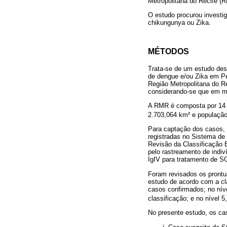
Metropolitana do Recife (R
O estudo procurou investi
chikungunya ou Zika.
MÉTODOS
Trata-se de um estudo desc
de dengue e/ou Zika em P
Região Metropolitana do Re
considerando-se que em m
A RMR é composta por 14 mu
2.703,064 km² e população
Para captação dos casos, r
registradas no Sistema de
Revisão da Classificação 
pelo rastreamento de indiv
IgIV para tratamento de 
Foram revisados os prontuá
estudo de acordo com a cla
casos confirmados; no nív
classificação; e no nível 
No presente estudo, os ca