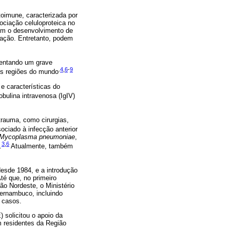
toimune, caracterizada por
ociação celuloproteica no
com o desenvolvimento de
ração. Entretanto, podem
esentando um grave
.
4
,
6
-
9
tes regiões do mundo
e características do
bulina intravenosa (IgIV)
rauma, como cirurgias,
iado à infecção anterior
Mycoplasma pneumoniae
,
3
,
6
.
Atualmente, também
esde 1984, e a introdução
té que, no primeiro
ão Nordeste, o Ministério
Pernambuco, incluindo
s casos.
 solicitou o apoio da
 residentes da Região