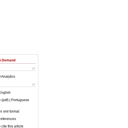
on Demand
 Analytics
English
 (pdf)
| Portuguese
 in xml format
 references
cite this article