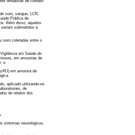
ês tentativas de contato
 de soro, sangue, LCR,
Saúde Pública de
os. Além disso, aqueles
, seriam submetidos à
 soro coletadas entre o
 Vigilância em Saúde do
oviroses, em amostras de
r; e
ruz/RJ) em amostra de
ógica.
o, aplicado utilizando-se
aboratoriais, de
ados de relatos dos
a.
os sintomas neurológicos,