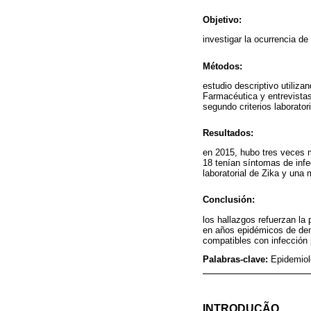
Objetivo:
investigar la ocurrencia d
Métodos:
estudio descriptivo utiliz
Farmacéutica y entrevistas
segundo criterios laboratori
Resultados:
en 2015, hubo tres veces 
18 tenían síntomas de inf
laboratorial de Zika y una 
Conclusión:
los hallazgos refuerzan la
en años epidémicos de den
compatibles con infección p
Palabras-clave:
Epidemiol
INTRODUÇÃO