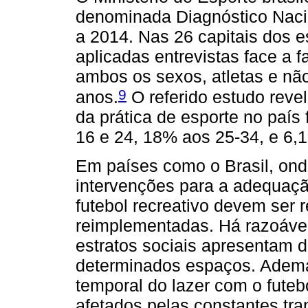
denominada Diagnóstico Nacio
a 2014. Nas 26 capitais dos es
aplicadas entrevistas face a 
ambos os sexos, atletas e não
9
anos.
O referido estudo revel
da prática de esporte no país
16 e 24, 18% aos 25-34, e 6,
Em países como o Brasil, ond
intervenções para a adequação
futebol recreativo devem ser
reimplementadas. Há razoávei
estratos sociais apresentam d
determinados espaços. Ademai
temporal do lazer com o futeb
afetados pelas constantes tr