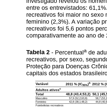
investigado revelou os homen
entre os entrevistados: 61,1%.
recreativos foi maior no sexo
feminino (2,3%). A variação p
recreativos foi 5,6 pontos pe
comparativamente ao ano de 
a
Tabela 2
- Percentual
de adul
recreativos, por sexo, segund
Proteção para Doenças Crônicas
capitais dos estados brasileir
b
Variável
2011 % (IC
)
2012 % (
95%
c
Adultos ativos
Total
48,8 (43,4;53,2)
50,1 (45,
Masculino
57,9 (52,2;63,8)
58,7 (53,
Feminino
42,8 (38,1;48,2)
44,8 (40,
Futebolistas recreativos