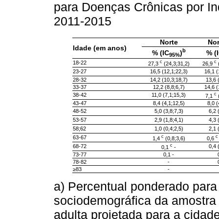
para Doenças Crônicas por Inqu
2011-2015
Norte
No
Idade (em anos)
b
% (IC
)
% (
95%
c
c
18-22
27,3
(24,3;31,2)
26,9
(
23-27
16,5 (12,1;22,3)
16,1 (
28-32
14,2 (10,3;18,7)
13,6 
33-37
12,2 (8,8;6,7)
14,6 (
c
38-42
11,0 (7,1;15,3)
7,1
(
43-47
8,4 (4,1;12,5)
8,0 (
48-52
5,0 (3,8;7,3)
6,2 
53-57
2,9 (1,8;4,1)
4,3 
58;62
1,0 (0,4;2,5)
2,1 
c
c
63-67
1,4
(0,8;3,6)
0,6
c
68-72
0,4 
0,1
-
73-77
0,1 -
78-82
-
≥83
-
a) Percentual ponderado para a
sociodemográfica da amostra V
adulta projetada para a cidad