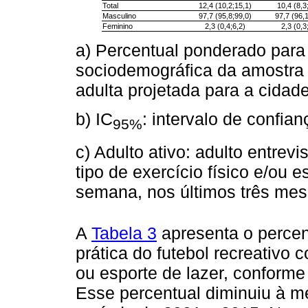
Total
12,4 (10,2;15,1)
10,4 (8,3
Masculino
97,7 (95,8;99,0)
97,7 (96,
Feminino
2,3 (0,4;6,2)
2,3 (0,3
a) Percentual ponderado para a
sociodemográfica da amostra V
adulta projetada para a cidad
b) IC
: intervalo de confia
95%
c) Adulto ativo: adulto entrev
tipo de exercício físico e/ou 
semana, nos últimos três mese
A
Tabela 3
apresenta o percen
prática do futebol recreativo c
ou esporte de lazer, conforme 
Esse percentual diminuiu à m