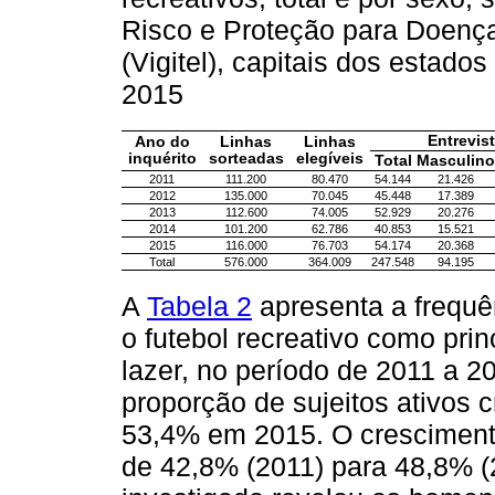
Risco e Proteção para Doenças
(Vigitel), capitais dos estados
2015
Entrevis
Ano do
Linhas
Linhas
inquérito
sorteadas
elegíveis
Total
Masculino
2011
111.200
80.470
54.144
21.426
2012
135.000
70.045
45.448
17.389
2013
112.600
74.005
52.929
20.276
2014
101.200
62.786
40.853
15.521
2015
116.000
76.703
54.174
20.368
Total
576.000
364.009
247.548
94.195
A
Tabela 2
apresenta a frequê
o futebol recreativo como prin
lazer, no período de 2011 a 2
proporção de sujeitos ativos
53,4% em 2015. O crescimento
de 42,8% (2011) para 48,8% (