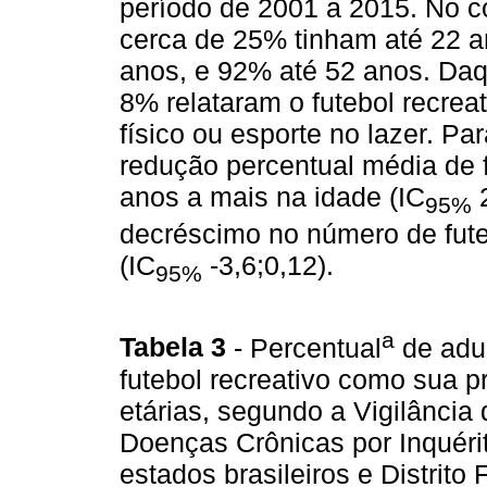
período de 2001 a 2015. No co
cerca de 25% tinham até 22 a
anos, e 92% até 52 anos. Da
8% relataram o futebol recreat
físico ou esporte no lazer. P
redução percentual média de 
anos a mais na idade (IC
2
95%
decréscimo no número de fute
(IC
-3,6;0,12).
95%
a
Tabela 3
- Percentual
de adul
futebol recreativo como sua pri
etárias, segundo a Vigilância
Doenças Crônicas por Inquérito
estados brasileiros e Distrito