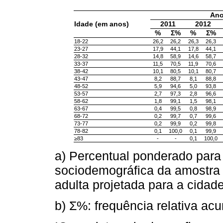
Ano
Idade (em anos)
2011
2012
%
Σ%
%
Σ%
18-22
26,2
26,2
26,3
26,3
23-27
17,9
44,1
17,8
44,1
28-32
14,8
58,9
14,6
58,7
33-37
11,5
70,5
11,9
70,6
38-42
10,1
80,5
10,1
80,7
43-47
8,2
88,7
8,1
88,8
48-52
5,9
94,6
5,0
93,8
53-57
2,7
97,3
2,8
96,6
58-62
1,8
99,1
1,5
98,1
63-67
0,4
99,5
0,8
98,9
68-72
0,2
99,7
0,7
99,6
73-77
0,2
99,9
0,2
99,8
78-82
0,1
100,0
0,1
99,9
≥83
-
-
0,1
100,0
a) Percentual ponderado para a
sociodemográfica da amostra V
adulta projetada para a cidad
b) Σ%: frequência relativa ac