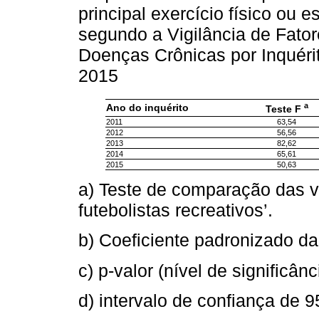
principal exercício físico ou 
segundo a Vigilância de Fato
Doenças Crônicas por Inquérito
2015
a
Ano do inquérito
Teste F
2011
63,54
2012
56,56
2013
82,62
2014
65,61
2015
50,63
a) Teste de comparação das va
futebolistas recreativos’.
b) Coeficiente padronizado da
c) p-valor (nível de significânc
d) intervalo de confiança de 