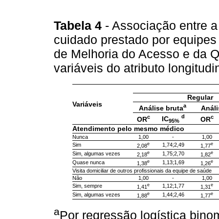
Tabela 4
- Associação entre 
cuidado prestado por equipes
de Melhoria do Acesso e da Q
variáveis do atributo longitud
Regular
Variáveis
a
Análise bruta
Análi
d
c
c
IC
OR
OR
95%
Atendimento pelo mesmo médico
Nunca
1,00
-
1,00
e
e
Sim
1,74;2,49
2,08
1,77
e
e
Sim, algumas vezes
1,75;2,70
2,18
1,82
e
e
Quase nunca
1,13;1,69
1,38
1,26
Visita domiciliar de outros profissionais da equipe de saúde
Não
1,00
-
1,00
e
e
Sim, sempre
1,12;1,77
1,41
1,31
e
e
Sim, algumas vezes
1,44;2,46
1,88
1,77
a
Por regressão logística bino