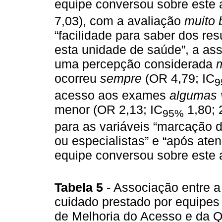
equipe conversou sobre este 
7,03), com a avaliação
muito
“facilidade para saber dos r
esta unidade de saúde”, a ass
uma percepção considerada
ocorreu
sempre
(OR 4,79; IC
9
acesso aos exames
algumas 
menor (OR 2,13; IC
1,80; 
95%
para as variáveis “marcação d
ou especialistas” e “após ate
equipe conversou sobre este 
Tabela 5
- Associação entre 
cuidado prestado por equipes
de Melhoria do Acesso e da Q