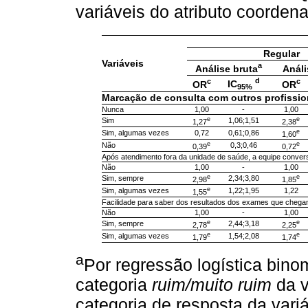
variáveis do atributo coorden
Regular
Variáveis
a
Análise bruta
Análi
d
c
c
IC
OR
OR
95%
Marcação de consulta com outros profissio
Nunca
1,00
-
1,00
e
e
Sim
1,06;1,51
1,27
2,38
e
Sim, algumas vezes
0,72
0,61;0,86
1,60
e
e
Não
0,3;0,46
0,39
0,72
Após atendimento fora da unidade de saúde, a equipe conver
Não
1,00
-
1,00
e
e
Sim, sempre
2,34;3,80
2,98
1,85
e
Sim, algumas vezes
1,22;1,95
1,22
1,55
Facilidade para saber dos resultados dos exames que chega
Não
1,00
-
1,00
e
e
Sim, sempre
2,44;3,18
2,78
2,25
e
e
Sim, algumas vezes
1,54;2,08
1,79
1,74
a
Por regressão logística bino
categoria
ruim/muito ruim
da v
categoria de resposta da vari