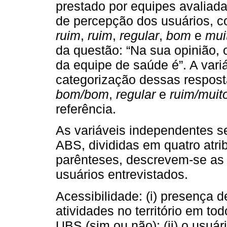
prestado por equipes avaliada
de percepção dos usuários, c
ruim
,
ruim
,
regular
,
bom
e
mui
da questão: “Na sua opinião, 
da equipe de saúde é”. A var
categorização dessas respost
bom/bom
,
regular
e
ruim/muit
referência.
As variáveis independentes se
ABS, divididas em quatro atri
parênteses, descrevem-se as 
usuários entrevistados.
Acessibilidade: (i) presença
atividades no território em t
UBS (sim ou não); (ii) o usuá