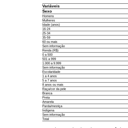
Variáveis
Sexo
Homens
Mulheres
Idade (anos)
16-24
25-34
35-59
60 ou mais
Sem informação
Renda (R$)
0 a 500
501 a 999
1.000 a 9.999
Sem informação
Escolaridade
1 a 4 anos
5 a 7 anos
8 anos ou mais
Raça/cor da pele
Branca
Preta
Amarela
Parda/mestiça
Indígena
Sem informação
Total