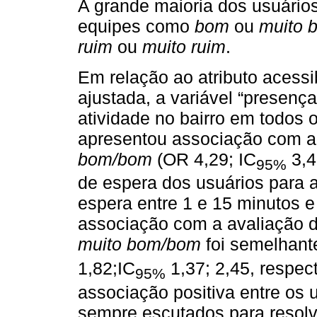
A grande maioria dos usuário
equipes como
bom
ou
muito 
ruim
ou
muito ruim
.
Em relação ao atributo acessib
ajustada, a variável “presen
atividade no bairro em todos 
apresentou associação com a
bom/bom
(OR 4,29; IC
3,4
95%
de espera dos usuários para 
espera entre 1 e 15 minutos e
associação com a avaliação d
muito bom/bom
foi semelhant
1,82;IC
1,37; 2,45, respec
95%
associação positiva entre os 
sempre escutados para resol