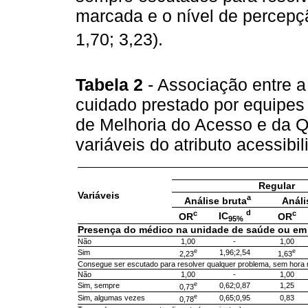
marcada e o nível de percep
1,70; 3,23).
Tabela 2
- Associação entre 
cuidado prestado por equipes
de Melhoria do Acesso e da Q
variáveis do atributo acessibi
Regular
Variáveis
a
Análise bruta
Análi
d
c
c
IC
OR
OR
95%
Presença do médico na unidade de saúde ou em 
Não
1,00
-
1,00
e
e
Sim
1,96;2,54
2,23
1,63
Consegue ser escutado para resolver qualquer problema, sem hora
Não
1,00
-
1,00
e
Sim, sempre
0,62;0,87
1,25
0,73
e
Sim, algumas vezes
0,65;0,95
0,83
0,78