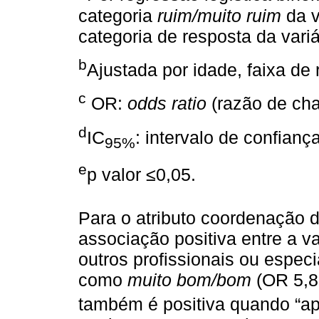
categoria
ruim/muito ruim
da v
categoria de resposta da vari
b
Ajustada por idade, faixa de
c
OR:
odds ratio
(razão de cha
d
IC
: intervalo de confian
95%
e
p valor ≤0,05.
Para o atributo coordenação d
associação positiva entre a v
outros profissionais ou especi
como
muito bom/bom
(OR 5,8
também é positiva quando “ap