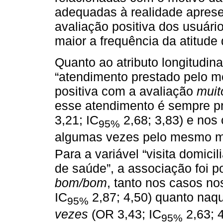
adequadas à realidade apre
avaliação positiva dos usuári
maior a frequência da atitude 
Quanto ao atributo longitudina
“atendimento prestado pelo 
positiva com a avaliação
mui
esse atendimento é sempre 
3,21; IC
2,68; 3,83) e nos
95%
algumas vezes pelo mesmo m
Para a variável “visita domicil
de saúde”, a associação foi p
bom/bom
, tanto nos casos no
IC
2,87; 4,50) quanto naqu
95%
vezes
(OR 3,43; IC
2,63; 4
95%