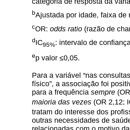
categoria de resposta da vari
b
Ajustada por idade, faixa de
c
OR:
odds ratio
(razão de cha
d
IC
: intervalo de confian
95%
e
p valor ≤0,05.
Para a variável “nas consulta
físico”, a associação foi posi
para a frequência
sempre
(OR 
maioria das vezes
(OR 2,12; 
tratam do interesse dos profi
outras necessidades de saúde
relacionadas com o motivo da