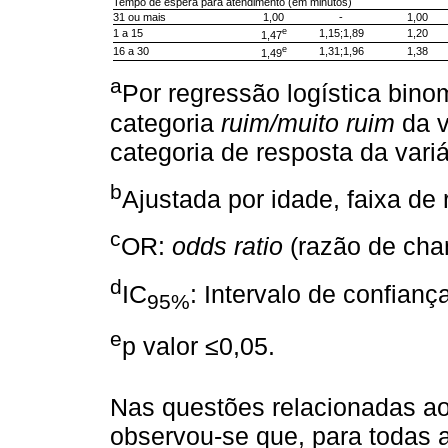
Tempo de espera para atendimento (em minutos)
31 ou mais
1,00
-
1,00
e
1 a 15
1,15;1,89
1,20
1,47
e
16 a 30
1,31;1,96
1,38
1,49
a
Por regressão logística bino
categoria
ruim/muito ruim
da v
categoria de resposta da vari
b
Ajustada por idade, faixa de
c
OR:
odds ratio
(razão de cha
d
IC
: Intervalo de confian
95%
e
p valor ≤0,05.
Nas questões relacionadas ao 
observou-se que, para todas 