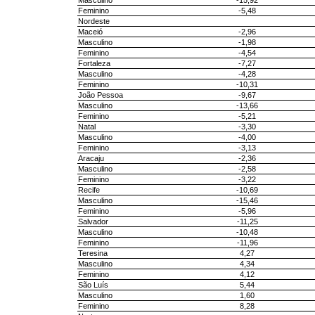
Masculino
-15,92
Feminino
-5,48
Nordeste
Maceió
-2,96
Masculino
-1,98
Feminino
-4,54
Fortaleza
-7,27
Masculino
-4,28
Feminino
-10,31
João Pessoa
-9,67
Masculino
-13,66
Feminino
-5,21
Natal
-3,30
Masculino
-4,00
Feminino
-3,13
Aracaju
-2,36
Masculino
-2,58
Feminino
-3,22
Recife
-10,69
Masculino
-15,46
Feminino
-5,96
Salvador
-11,25
Masculino
-10,48
Feminino
-11,96
Teresina
4,27
Masculino
4,34
Feminino
4,12
São Luís
5,44
Masculino
1,60
Feminino
8,28