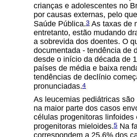
crianças e adolescentes no Br
por causas externas, pelo q
3
Saúde Pública.
As taxas de m
entretanto, estão mudando d
a sobrevida dos doentes. O qu
documentada - tendência de d
desde o início da década de 
países de média e baixa renda
tendências de declínio come
4
pronunciadas.
As leucemias pediátricas são
na maior parte dos casos env
células progenitoras linfoide
5
progenitoras mieloides.
Na fa
correspondem a 25,6% dos cas