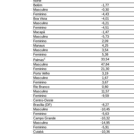
Norte
Belém
-1,77
Masculino
-0,30
Feminino
-4,43
Boa Vista
-4,01
Masculino
-6,21
Feminino
-4,51
Macapá
-1,47
Masculino
-5,73
Feminino
2,09
Manaus
4,25
Masculino
3,54
Feminino
5,38
c
33,54
Palmas
Masculino
47,84
Feminino
21,30
Porto Velho
3,19
Masculino
1,67
Feminino
3,67
Rio Branco
0,80
Masculino
11,57
Feminino
-9,59
Centro-Oeste
Brasília (DF)
-8,27
Masculino
-10,45
Feminino
-5,63
Campo Grande
-10,32
Masculino
-14,95
Feminino
-5,91
Cuiabá
-10,36