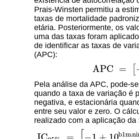
existência de autocorrelação d
Prais-Winsten permitiu a est
taxas de mortalidade padroni
etária. Posteriormente, os va
uma das taxas foram aplicados
de identificar as taxas de var
(APC):
A
P
C
=
[
A
P
C
=
[
-
1
+
10
b
1
]
*
100
%
Pela análise da APC, pode-se
quando a taxa de variação é 
negativa, e estacionária quand
entre seu valor e zero. O cálcu
realizado com a aplicação da 
[
b
1
m
n
i
I
C
=
−
1
+
10
í