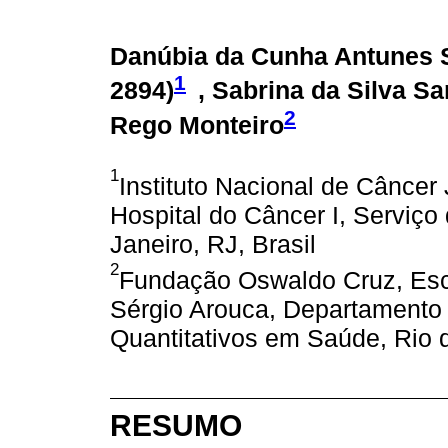
Danúbia da Cunha Antunes S
1
2894
)
, Sabrina da Silva S
2
Rego Monteiro
1
Instituto Nacional de Câncer
Hospital do Câncer I, Serviço 
Janeiro, RJ, Brasil
2
Fundação Oswaldo Cruz, Esc
Sérgio Arouca, Departamento
Quantitativos em Saúde, Rio d
RESUMO