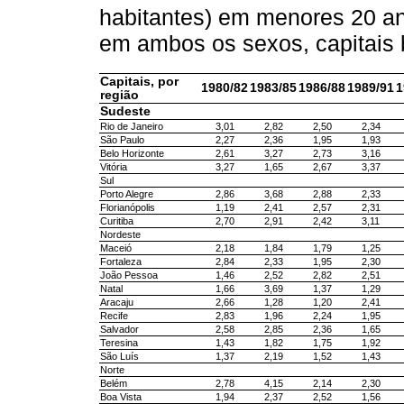
habitantes) em menores 20 an
em ambos os sexos, capitais 
Capitais, por
1980/82
1983/85
1986/88
1989/91
1
região
Sudeste
Rio de Janeiro
3,01
2,82
2,50
2,34
São Paulo
2,27
2,36
1,95
1,93
Belo Horizonte
2,61
3,27
2,73
3,16
Vitória
3,27
1,65
2,67
3,37
Sul
Porto Alegre
2,86
3,68
2,88
2,33
Florianópolis
1,19
2,41
2,57
2,31
Curitiba
2,70
2,91
2,42
3,11
Nordeste
Maceió
2,18
1,84
1,79
1,25
Fortaleza
2,84
2,33
1,95
2,30
João Pessoa
1,46
2,52
2,82
2,51
Natal
1,66
3,69
1,37
1,29
Aracaju
2,66
1,28
1,20
2,41
Recife
2,83
1,96
2,24
1,95
Salvador
2,58
2,85
2,36
1,65
Teresina
1,43
1,82
1,75
1,92
São Luís
1,37
2,19
1,52
1,43
Norte
Belém
2,78
4,15
2,14
2,30
Boa Vista
1,94
2,37
2,52
1,56