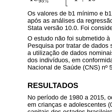
95
%
I
C
95
%
=
[
-
1
+
10
b
1
m
í
n
i
m
o
]
*
100
%
;
[
-
1
+
10
b
1
m
á
x
i
m
o
]
Os valores de b1 mínimo e b1
após as análises da regressão
Stata versão 10.0. Foi conside
O estudo não foi submetido à
Pesquisa por tratar de dados 
a utilização de dados nominai
dos indivíduos, em conformi
Nacional de Saúde (CNS) nº 51
RESULTADOS
No período de 1980 a 2015, o
em crianças e adolescentes (
capitais dos estados brasileir