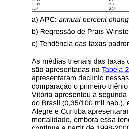
15-19
-2,38
c
-2,94
<20
a) APC:
annual percent chan
b) Regressão de Prais-Winste
c) Tendência das taxas padro
As médias trienais das taxas d
são apresentadas na
Tabela 2
apresentaram declínio nessas
comparação o primeiro triênio
Vitória apresentou a segunda 
do Brasil (0,35/100 mil hab.)
Alegre e Curitiba apresentar
mortalidade, embora essa ten
contínua a partir de 1998-2000