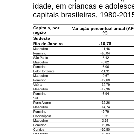
idade, em crianças e adolesc
capitais brasileiras, 1980-20
Capitais, por
Variação percentual anual (A
região
%)
Sudeste
Rio de Janeiro
-10,78
Masculino
-11,46
Feminino
-10,04
São Paulo
-6,42
Masculino
-6,82
Feminino
-6,06
Belo Horizonte
-11,31
Masculino
-9,67
Feminino
-12,60
Vitória
-12,79
Masculino
-17,96
Feminino
-6,94
Sul
Porto Alegre
-12,26
Masculino
-14,74
Feminino
-9,79
Florianópolis
-9,31
Masculino
3,16
Feminino
-19,86
Curitiba
-10,80