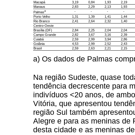
Macapá
3,19
0,84
1,93
2,19
Manaus
2,83
2,29
2,13
1,93
a
-
-
-
-
Palmas
Porto Velho
1,31
1,39
1,41
1,44
Rio Branco
2,41
2,64
2,32
1,40
Centro-Oeste
Brasília (DF)
2,84
2,25
2,04
2,04
Campo Grande
2,82
3,67
3,16
2,39
Cuiabá
2,59
2,99
3,94
2,86
Goiânia
4,53
2,99
2,52
2,43
Brasil
2,59
2,63
2,21
2,15
a) Os dados de Palmas compr
Na região Sudeste, quase tod
tendência decrescente para m
indivíduos <20 anos, de ambo
Vitória, que apresentou tendê
região Sul também apresento
Alegre e para as meninas de 
desta cidade e as meninas de 