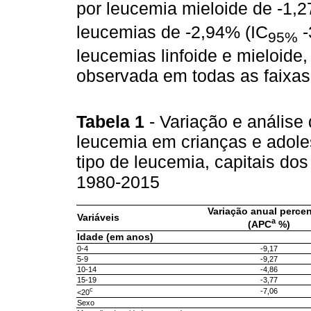
por leucemia mieloide de -1,
leucemias de -2,94% (IC
-
95%
leucemias linfoide e mieloide
observada em todas as faixas 
Tabela 1
- Variação e análise
leucemia em crianças e adoles
tipo de leucemia, capitais dos 
1980-2015
Variação anual percen
Variáveis
a
(APC
%)
Idade (em anos)
0-4
-9,17
5-9
-9,27
10-14
-4,86
15-19
-3,77
c
-7,06
<20
Sexo