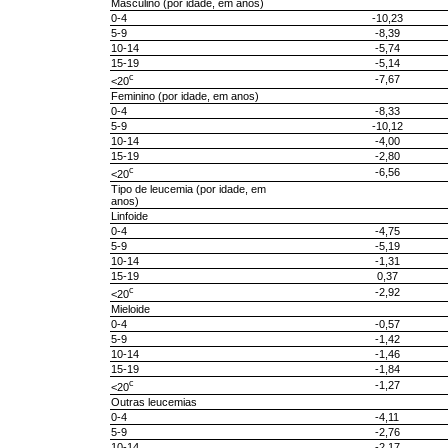
Masculino (por idade, em anos)
0-4
-10,23
5-9
-8,39
10-14
-5,74
15-19
-5,14
c
-7,67
<20
Feminino (por idade, em anos)
0-4
-8,33
5-9
-10,12
10-14
-4,00
15-19
-2,80
c
-6,56
<20
Tipo de leucemia (por idade, em
anos)
Linfoide
0-4
-4,75
5-9
-5,19
10-14
-1,31
15-19
0,37
c
-2,92
<20
Mieloide
0-4
-0,57
5-9
-1,42
10-14
-1,46
15-19
-1,84
c
-1,27
<20
Outras leucemias
0-4
-4,11
5-9
-2,76
10-14
-2,17