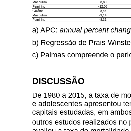
Masculino
-8,89
Feminino
-12,08
Goiânia
-8,44
Masculino
-9,14
Feminino
-8,31
a) APC:
annual percent chan
b) Regressão de Prais-Winste
c) Palmas compreende o perí
DISCUSSÃO
De 1980 a 2015, a taxa de mo
e adolescentes apresentou te
capitais estudadas, em ambo
outros estudos realizados no 
avaliou a taxa de mortalidad