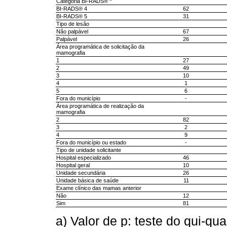
Categoria BI-RADS®
BI-RADS® 4
62
BI-RADS® 5
31
Tipo de lesão
Não palpável
67
Palpável
26
Área programática de solicitação da
mamografia
1
27
2
49
3
10
4
1
5
6
Fora do município
-
Área programática de realização da
mamografia
2
82
3
2
4
9
Fora do município ou estado
-
Tipo de unidade solicitante
Hospital especializado
46
Hospital geral
10
Unidade secundária
26
Unidade básica de saúde
11
Exame clínico das mamas anterior
Não
12
Sim
81
a) Valor de p: teste do qui-