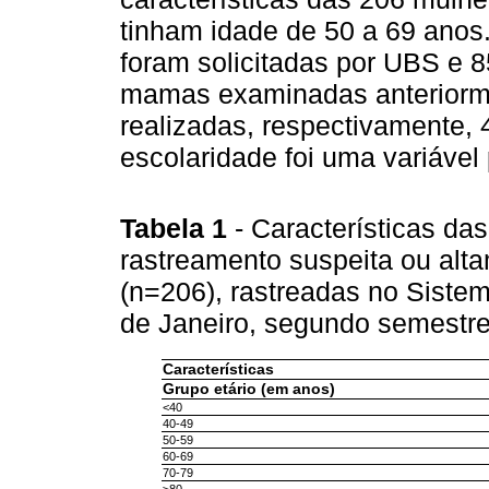
tinham idade de 50 a 69 ano
foram solicitadas por UBS e 
mamas examinadas anteriormen
realizadas, respectivamente,
escolaridade foi uma variável
Tabela 1
- Características d
rastreamento suspeita ou alt
(n=206), rastreadas no Siste
de Janeiro, segundo semestr
Características
Grupo etário (em anos)
<40
40-49
50-59
60-69
70-79