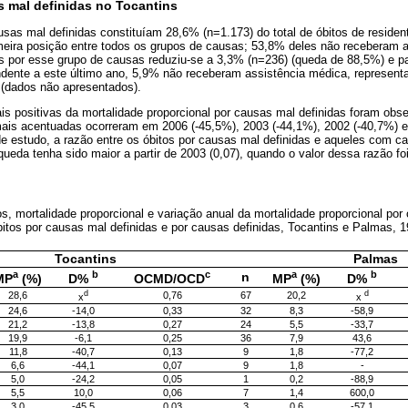
s mal definidas no Tocantins
sas mal definidas constituíam 28,6% (n=1.173) do total de óbitos de residen
meira posição entre todos os grupos de causas; 53,8% deles não receberam 
os por esse grupo de causas reduziu-se a 3,3% (n=236) (queda de 88,5%) e p
ondente a este último ano, 5,9% não receberam assistência médica, represen
 (dados não apresentados).
is positivas da mortalidade proporcional por causas mal definidas foram ob
is acentuadas ocorreram em 2006 (-45,5%), 2003 (-44,1%), 2002 (-40,7%) e 
o de estudo, a razão entre os óbitos por causas mal definidas e aqueles com 
queda tenha sido maior a partir de 2003 (0,07), quando o valor dessa razão fo
s, mortalidade proporcional e variação anual da mortalidade proporcional por
bitos por causas mal definidas e por causas definidas, Tocantins e Palmas,
Tocantins
Palmas
a
b
c
a
b
n
MP
(%)
D
%
OCMD/OCD
MP
(%)
D
%
d
d
28,6
0,76
67
20,2
x
x
24,6
-14,0
0,33
32
8,3
-58,9
21,2
-13,8
0,27
24
5,5
-33,7
19,9
-6,1
0,25
36
7,9
43,6
11,8
-40,7
0,13
9
1,8
-77,2
6,6
-44,1
0,07
9
1,8
-
5,0
-24,2
0,05
1
0,2
-88,9
5,5
10,0
0,06
7
1,4
600,0
3,0
-45,5
0,03
3
0,6
-57,1