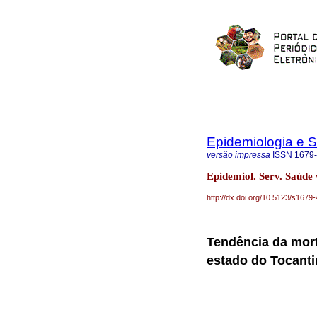
Epidemiologia e 
versão impressa
ISSN
1679
Epidemiol. Serv. Saúde 
http://dx.doi.org/10.5123/s16
Tendência da mort
estado do Tocanti