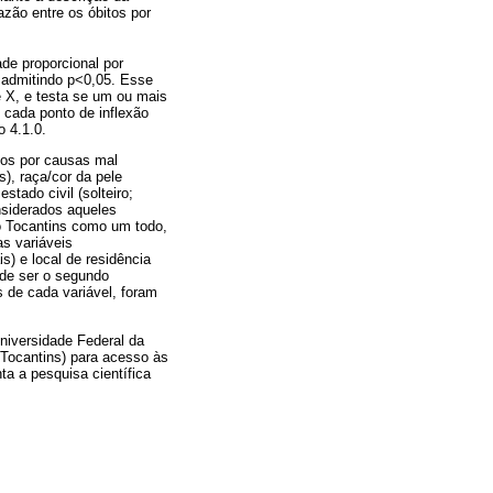
azão entre os óbitos por
de proporcional por
, admitindo p<0,05. Esse
e X, e testa se um ou mais
 cada ponto de inflexão
 4.1.0.
tos por causas mal
s), raça/cor da pele
stado civil (solteiro;
nsiderados aqueles
o Tocantins como um todo,
s variáveis
s) e local de residência
 de ser o segundo
 de cada variável, foram
niversidade Federal da
/Tocantins) para acesso às
a a pesquisa científica