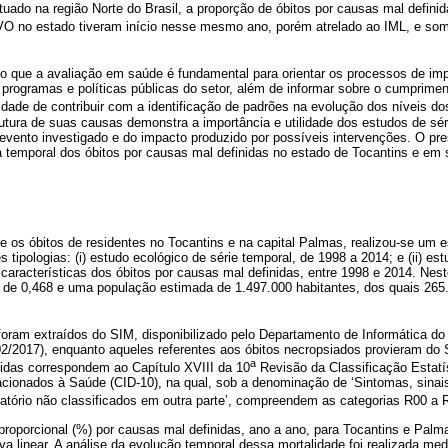
tuado na região Norte do Brasil, a proporção de óbitos por causas mal defin
O no estado tiveram início nesse mesmo ano, porém atrelado ao IML, e som
do que a avaliação em saúde é fundamental para orientar os processos de im
 programas e políticas públicas do setor, além de informar sobre o cumprime
idade de contribuir com a identificação de padrões na evolução dos níveis do
utura de suas causas demonstra a importância e utilidade dos estudos de sér
 evento investigado e do impacto produzido por possíveis intervenções. O p
ia temporal dos óbitos por causas mal definidas no estado de Tocantins e em 
re os óbitos de residentes no Tocantins e na capital Palmas, realizou-se um 
tipologias: (i) estudo ecológico de série temporal, de 1998 a 2014; e (ii) estu
 características dos óbitos por causas mal definidas, entre 1998 e 2014. Nest
i de 0,468 e uma população estimada de 1.497.000 habitantes, dos quais 265
foram extraídos do SIM, disponibilizado pelo Departamento de Informática d
2/2017), enquanto aqueles referentes aos óbitos necropsiados provieram d
a
nidas correspondem ao Capítulo XVIII da 10
Revisão da Classificação Estatís
ionados à Saúde (CID-10), na qual, sob a denominação de ‘Sintomas, sinai
ratório não classificados em outra parte’, compreendem as categorias R00 a 
proporcional (%) por causas mal definidas, ano a ano, para Tocantins e Palm
 linear. A análise da evolução temporal dessa mortalidade foi realizada med