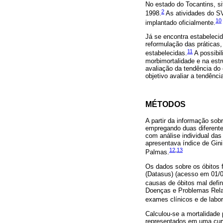
No estado do Tocantins, si
2
1998.
As atividades do SV
10
implantado oficialmente.
Já se encontra estabeleci
reformulação das práticas,
11
estabelecidas.
A possibil
morbimortalidade e na estr
avaliação da tendência do
objetivo avaliar a tendênc
MÉTODOS
A partir da informação sob
empregando duas diferentes 
com análise individual das
apresentava índice de Gin
12
,
13
Palmas.
Os dados sobre os óbitos 
(Datasus) (acesso em 01/0
causas de óbitos mal defi
Doenças e Problemas Relac
exames clínicos e de labo
Calculou-se a mortalidade 
representados em uma curva