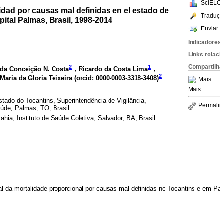
SciELO
idad por causas mal definidas en el estado de
Traduç
pital Palmas, Brasil, 1998-2014
Enviar 
Indicadore
Links rela
Compartilh
2
1
 da Conceição N. Costa
, Ricardo da Costa Lima
,
2
 Maria da Gloria Teixeira (
orcid: 0000-0003-3318-3408
)
Mais
Mais
tado do Tocantins, Superintendência de Vigilância,
Permali
úde, Palmas, TO, Brasil
ahia, Instituto de Saúde Coletiva, Salvador, BA, Brasil
al da mortalidade proporcional por causas mal definidas no Tocantins e em P