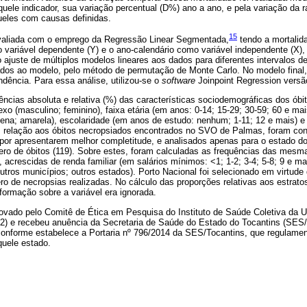
uele indicador, sua variação percentual (D%) ano a ano, e pela variação da r
ueles com causas definidas.
15
avaliada com o emprego da Regressão Linear Segmentada,
tendo a mortalida
 variável dependente (Y) e o ano-calendário como variável independente (X)
o ajuste de múltiplos modelos lineares aos dados para diferentes intervalos d
dos ao modelo, pelo método de permutação de Monte Carlo. No modelo final,
dência. Para essa análise, utilizou-se o
software
Joinpoint Regression versão
ncias absoluta e relativa (%) das características sociodemográficas dos óbi
xo (masculino; feminino), faixa etária (em anos: 0-14; 15-29; 30-59; 60 e mai
gena; amarela), escolaridade (em anos de estudo: nenhum; 1-11; 12 e mais) e e
m relação aos óbitos necropsiados encontrados no SVO de Palmas, foram co
 por apresentarem melhor completitude, e analisados apenas para o estado d
o de óbitos (119). Sobre estes, foram calculadas as frequências das mesma
 acrescidas de renda familiar (em salários mínimos: <1; 1-2; 3-4; 5-8; 9 e mai
utros municípios; outros estados). Porto Nacional foi selecionado em virtude
 de necropsias realizadas. No cálculo das proporções relativas aos estratos
nformação sobre a variável era ignorada.
rovado pelo Comitê de Ética em Pesquisa do Instituto de Saúde Coletiva da U
82) e recebeu anuência da Secretaria de Saúde do Estado do Tocantins (SES
nforme estabelece a Portaria nº 796/2014 da SES/Tocantins, que regulament
uele estado.