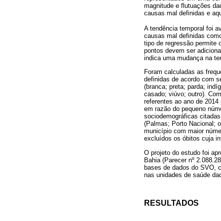
magnitude e flutuações daq
causas mal definidas e aq
A tendência temporal foi 
causas mal definidas como
tipo de regressão permite 
pontos devem ser adiciona
indica uma mudança na ten
Foram calculadas as frequê
definidas de acordo com se
(branca; preta; parda; indí
casado; viúvo; outro). Co
referentes ao ano de 2014
em razão do pequeno númer
sociodemográficas citadas,
(Palmas; Porto Nacional; o
município com maior número
excluídos os óbitos cuja i
O projeto do estudo foi ap
Bahia (Parecer nº 2.088.2
bases de dados do SVO, co
nas unidades de saúde daq
RESULTADOS