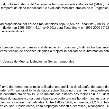
ral, utilizando datos del Sistema de Información sobre Mortalidad (SIM) y Ser
 temporal de dicha mortalidad fue evaluada mediante empleo de la Regresión 
dad proporcional por causas mal definidas bajó 88,5% en Tocantins y 88,1% 
 inflexión en 1998-2004 (-4,14; p=0,001) para Tocantins y en 1998-2000 (-7,9
cierta estabilidad.
dad proporcional por causas mal definidas en Tocantins y Palmas fue bastante
tensificación de acciones dirigidas a mejorar la calidad de la información so
d; Causas de Muerte; Estudios de Series Temporales
e é uma das ferramentas mais utilizadas nas análises da situação de saúde d
ade (SIM), principal fonte de dados sobre óbitos no Brasil, vem se aperfeiç
ua cobertura era de 96,1% e na maioria dos estados das regiões Sul e Sudest
idade do diagnóstico da causa básica do óbito tem melhorado, haja vista a r
devidos a causas mal definidas. Entre 1980 e 1986, em média, 21,2% do tota
 de causas. Desde então, essa proporção passou a decrescer, alcançando 1