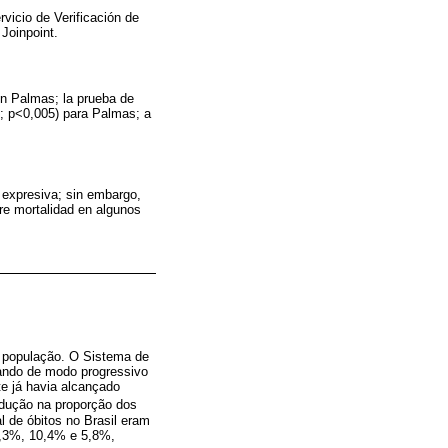
vicio de Verificación de
Joinpoint.
en Palmas; la prueba de
2; p<0,005) para Palmas; a
 expresiva; sin embargo,
bre mortalidad en algunos
a população. O Sistema de
oando de modo progressivo
e já havia alcançado
edução na proporção dos
l de óbitos no Brasil eram
4,3%, 10,4% e 5,8%,