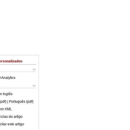
ersonalizados
 Analytics
em
Inglês
(pdf)
| Português (pdf)
 em XML
cias do artigo
itar este artigo