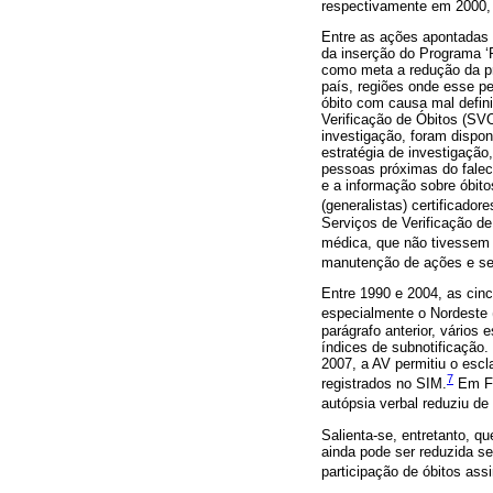
respectivamente em 2000,
Entre as ações apontadas 
da inserção do Programa ‘
como meta a redução da pr
país, regiões onde esse p
óbito com causa mal defini
Verificação de Óbitos (SVO
investigação, foram dispon
estratégia de investigação
pessoas próximas do falec
e a informação sobre óbit
(generalistas) certificadore
Serviços de Verificação de
médica, que não tivessem 
manutenção de ações e ser
Entre 1990 e 2004, as cinc
especialmente o Nordeste 
parágrafo anterior, vários
índices de subnotificação
2007, a AV permitiu o esc
7
registrados no SIM.
Em Fo
autópsia verbal reduziu de
Salienta-se, entretanto, q
ainda pode ser reduzida s
participação de óbitos ass