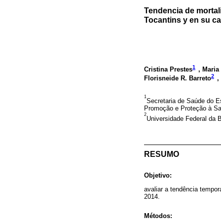
Tendencia de mortal
Tocantins y en su ca
1
Cristina Prestes
, Maria
2
Florisneide R. Barreto
,
1
Secretaria de Saúde do Es
Promoção e Proteção à Sa
2
Universidade Federal da B
RESUMO
Objetivo:
avaliar a tendência tempor
2014.
Métodos: