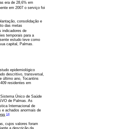
idas era de 28,6% em
ente em 2007 o serviço foi
plantação, consolidação e
nto das metas
s indicadores de
ies temporais para a
resente estudo teve como
sua capital, Palmas.
estudo epidemiológico
do descritivo, transversal,
e último ano, Tocantins
.409 residentes em
o Sistema Único de Saúde
o SVO de Palmas. As
tica Internacional de
s e achados anormais de
14
R99.
as, cujos valores foram
iante a descrição da