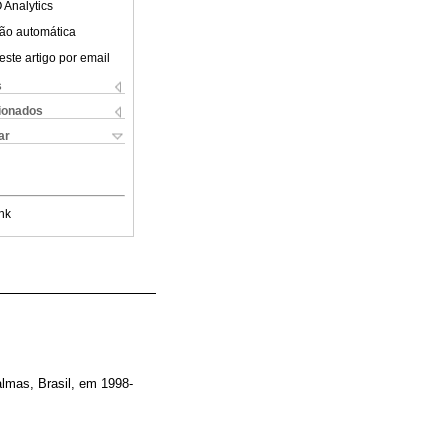
 Analytics
ão automática
este artigo por email
s
cionados
ar
nk
almas, Brasil, em 1998-