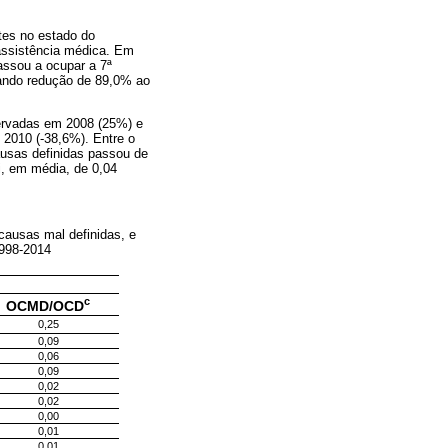
tes no estado do
assistência médica. Em
assou a ocupar a 7ª
tando redução de 89,0% ao
servadas em 2008 (25%) e
2010 (-38,6%). Entre o
causas definidas passou de
i, em média, de 0,04
 causas mal definidas, e
 1998-2014
c
OCMD/OCD
0,25
0,09
0,06
0,09
0,02
0,02
0,00
0,01
0,01