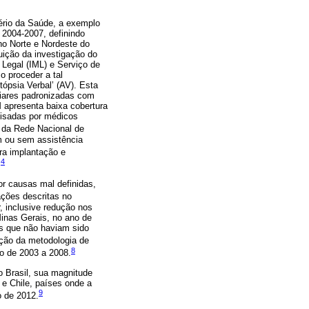
ério da Saúde, a exemplo
 2004-2007, definindo
no Norte e Nordeste do
uição da investigação do
 Legal (IML) e Serviço de
o proceder a tal
tópsia Verbal’ (AV). Esta
iliares padronizadas com
 apresenta baixa cobertura
lisadas por médicos
o da Rede Nacional de
om ou sem assistência
ara implantação e
4
.
or causas mal definidas,
ções descritas no
r, inclusive redução nos
inas Gerais, no ano de
os que não haviam sido
ção da metodologia de
8
do de 2003 a 2008.
o Brasil, sua magnitude
e Chile, países onde a
9
o de 2012.