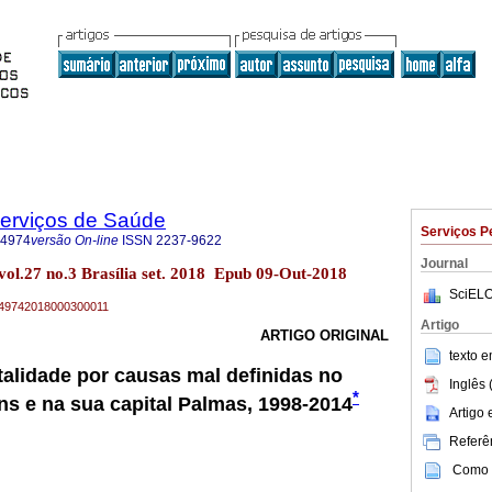
Serviços de Saúde
Serviços P
-4974
versão On-line
ISSN
2237-9622
Journal
vol.27 no.3 Brasília set. 2018 Epub 09-Out-2018
SciELO
79-49742018000300011
Artigo
ARTIGO ORIGINAL
texto 
alidade por causas mal definidas no
Inglês 
*
ns e na sua capital Palmas, 1998-2014
Artigo
Referên
Como c