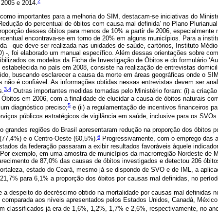
2
 2005 e 2014.
como importantes para a melhoria do SIM, destacam-se iniciativas do Minist
Redução do percentual de óbitos com causa mal definida’ no Plano Plurianual
oporção desses óbitos para menos de 10% a partir de 2006, especialmente 
ercentual encontrava-se em torno de 20% em alguns municípios. Para a instit
da - que deve ser realizada nas unidades de saúde, cartórios, Instituto Médio
) -, foi elaborado um manual específico. Além dessas orientações sobre com
ibilizados os modelos da Ficha de Investigação de Óbitos e do formulário ‘Au
, estabelecida no país em 2008, consiste na realização de entrevistas domic
ido, buscando esclarecer a causa da morte em áreas geográficas onde o SIM
os não é confiável. As informações obtidas nessas entrevistas devem ser ana
3
,
4
s.
Outras importantes medidas tomadas pelo Ministério foram: (i) a criaçã
 Óbitos em 2006, com a finalidade de elucidar a causa de óbitos naturais c
5
um diagnóstico preciso;
e (ii) a regulamentação de incentivos financeiros p
viços públicos estratégicos de vigilância em saúde, inclusive para os SVOs
o grandes regiões do Brasil apresentaram redução na proporção dos óbitos p
6
(77,4%) e o Centro-Oeste (60,5%).
Progressivamente, com o emprego das a
 estados da federação passaram a exibir resultados favoráveis àquele indicado
. Por exemplo, em uma amostra de municípios da macrorregião Nordeste de M
larecimento de 87,0% das causas de óbitos investigados e detectou 206 óbit
rtaleza, estado do Ceará, mesmo já se dispondo de SVO e de IML, a aplica
 21,7% para 6,1% a proporção dos óbitos por causas mal definidas, no perío
ue a despeito do decréscimo obtido na mortalidade por causas mal definidas n
e comparada aos níveis apresentados pelos Estados Unidos, Canadá, México 
im classificados já era de 1,6%, 1,2%, 1,7% e 2,6%, respectivamente, no an