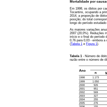
Mortalidade por causa
Em 1998, os óbitos por cau
Tocantins, ocupando a pri
2014, a proporção de óbit
posição; do total corresp
longo do período estudado
As maiores variações anua
2007 (20,0%). Reduções ma
início e o final do períod
0,76 para 0,03 - embora a 
(
Tabela 1
e
Figura 1
).
Tabela 1
- Número de óbito
razão entre o número de ó
Ano
n
1998
1.173
1999
1.050
2000
926
2001
951
2002
569
2003
327
2004
255
2005
276
2006
155