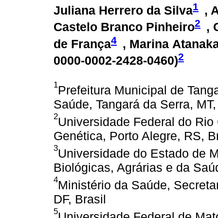
1
Juliana Herrero da Silva
, 
2
Castelo Branco Pinheiro
,
4
de França
, Marina Atanak
2
0000-0002-2428-0460
)
1
Prefeitura Municipal de Tang
Saúde, Tangará da Serra, MT, 
2
Universidade Federal do Rio
Genética, Porto Alegre, RS, Br
3
Universidade do Estado de M
Biológicas, Agrárias e da Saú
4
Ministério da Saúde, Secretar
DF, Brasil
5
Universidade Federal de Ma