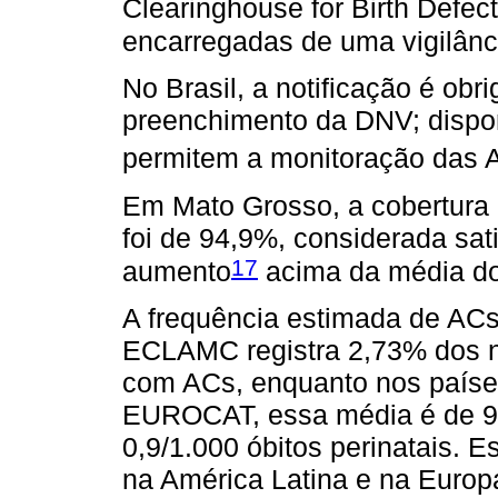
Clearinghouse for Birth Defe
encarregadas de uma vigilânci
No Brasil, a notificação é obr
preenchimento da DNV; dispon
permitem a monitoração das 
Em Mato Grosso, a cobertura 
foi de 94,9%, considerada sat
17
aumento
acima da média do
A frequência estimada de ACs
ECLAMC registra 2,73% dos n
com ACs, enquanto nos paíse
EUROCAT, essa média é de 9,
0,9/1.000 óbitos perinatais. E
na América Latina e na Europ