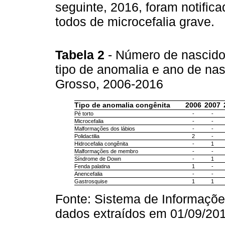
seguinte, 2016, foram notifi
todos de microcefalia grave.
Tabela 2
- Número de nascido
tipo de anomalia e ano de na
Grosso, 2006-2016
Tipo de anomalia congênita
2006
2007
Pé torto
-
-
Microcefalia
-
-
Malformações dos lábios
-
-
Polidactilia
2
-
Hidrocefalia congênita
-
1
Malformações de membro
-
-
Síndrome de Down
-
1
Fenda palatina
1
-
Anencefalia
-
-
Gastrosquise
1
1
Fonte: Sistema de Informaçõe
dados extraídos em 01/09/201