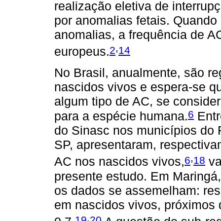
realização eletiva de interrup
por anomalias fetais. Quando 
anomalias, a frequência de 
,
2
14
europeus.
No Brasil, anualmente, são re
nascidos vivos e espera-se q
algum tipo de AC, se conside
6
para a espécie humana.
Entr
do Sinasc nos municípios do R
SP, apresentaram, respectiva
,
6
18
AC nos nascidos vivos,
va
presente estudo. Em Maringá, 
os dados se assemelham: re
em nascidos vivos, próximos 
,
19
20