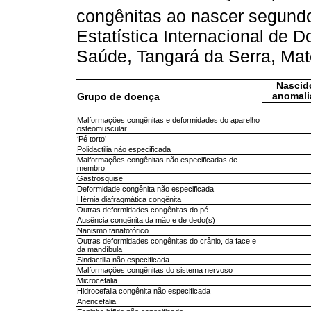
congênitas ao nascer segund
Estatística Internacional de
Saúde, Tangará da Serra, Ma
Nascid
anomali
Grupo de doença
Malformações congênitas e deformidades do aparelho
osteomuscular
‘Pé torto’
Polidactilia não especificada
Malformações congênitas não especificadas de
membro
Gastrosquise
Deformidade congênita não especificada
Hérnia diafragmática congênita
Outras deformidades congênitas do pé
Ausência congênita da mão e de dedo(s)
Nanismo tanatofórico
Outras deformidades congênitas do crânio, da face e
da mandíbula
Sindactilia não especificada
Malformações congênitas do sistema nervoso
Microcefalia
Hidrocefalia congênita não especificada
Anencefalia