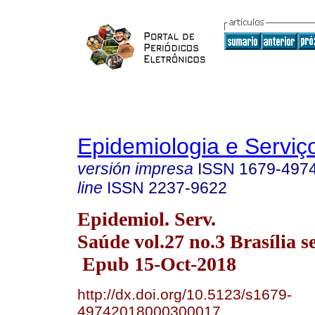
Epidemiologia e Servi
versión impresa
ISSN
1679-497
line
ISSN
2237-9622
Epidemiol. Serv.
Saúde vol.27 no.3 Brasília s
Epub 15-Oct-2018
http://dx.doi.org/10.5123/s1679-
49742018000300017