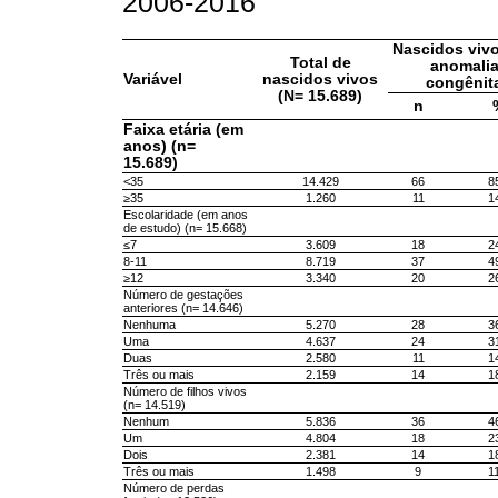
2006-2016
Nascidos viv
Total de
anomali
Variável
nascidos vivos
congênit
(N= 15.689)
n
Faixa etária (em
anos) (n=
15.689)
<35
14.429
66
8
≥35
1.260
11
1
Escolaridade (em anos
de estudo) (n= 15.668)
≤7
3.609
18
2
8-11
8.719
37
4
≥12
3.340
20
2
Número de gestações
anteriores (n= 14.646)
Nenhuma
5.270
28
3
Uma
4.637
24
3
Duas
2.580
11
1
Três ou mais
2.159
14
1
Número de filhos vivos
(n= 14.519)
Nenhum
5.836
36
4
Um
4.804
18
2
Dois
2.381
14
1
Três ou mais
1.498
9
1
Número de perdas