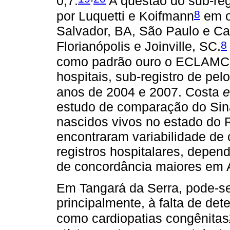
0,7.
A questão do sub-reg
8
por Luquetti e Koifmann
em o
Salvador, BA, São Paulo e Ca
8
Florianópolis e Joinville, SC.
como padrão ouro o ECLAMC,
hospitais, sub-registro de p
anos de 2004 e 2007. Costa
e
estudo de comparação do Sina
nascidos vivos no estado do 
encontraram variabilidade de 
registros hospitalares, depen
de concordância maiores em 
Em Tangará da Serra, pode-se a
principalmente, à falta de de
como cardiopatias congênitas