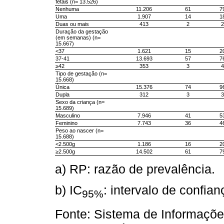
fetais (n= 13.526)
Nenhuma
11.206
61
7
Uma
1.907
14
1
Duas ou mais
413
2
2
Duração da gestação
(em semanas) (n=
15.667)
<37
1.621
15
2
37-41
13.693
57
7
≥42
353
3
4
Tipo de gestação (n=
15.668)
Única
15.376
74
9
Dupla
312
3
3
Sexo da criança (n=
15.689)
Masculino
7.946
41
5
Feminino
7.743
36
4
Peso ao nascer (n=
15.688)
<2.500g
1.186
16
2
≥2.500g
14.502
61
7
a) RP: razão de prevalência.
b) IC
: intervalo de confia
95%
Fonte: Sistema de Informaçõe