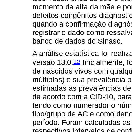
momento da alta da mãe e po
defeitos congênitos diagnost
quando a confirmação diagnósti
registrar o dado como ressalv
banco de dados do Sinasc.
A análise estatística foi reali
12
versão 13.0.
Inicialmente, f
de nascidos vivos com qualqu
múltiplas) e sua prevalência 
estimadas as prevalências de 
de acordo com a CID-10, para
tendo como numerador o núme
tipo/grupo de AC e como deno
período. Foram calculadas as
respectivos intervalos de con