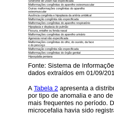
Síndrome de Down não especificada
Malformações congênitas do aparelho osteomuscular
Outras malformações congênitas do aparelho
osteomuscular
Ausência congênita e hipoplasia da artéria umbilical
Malformação congênita não especificada
Malformações congênitas do aparelho respiratório
Hipoplasia e displasia do pulmão
Fissura, entalhe ou fenda nasal
Malformações congênitas do aparelho urinário
Agenesia renal não especificada
Malformações congênitas do olho, do ouvido, da face
e do pescoço
Malformação congênita não especificada
Malformações congênitas do órgão genital
Hipospádia peniana
Fonte: Sistema de Informaçõe
dados extraídos em 01/09/201
A
Tabela 2
apresenta a distri
por tipo de anomalia e ano de
mais frequentes no período. 
microcefalia havia sido regis