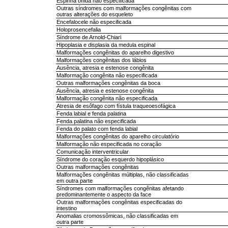
Espinha bífida não especificada
Outras síndromes com malformações congênitas com
outras alterações do esqueleto
Encefalocele não especificada
Holoprosencefalia
Síndrome de Arnold-Chiari
Hipoplasia e displasia da medula espinal
Malformações congênitas do aparelho digestivo
Malformações congênitas dos lábios
Ausência, atresia e estenose congênita
Malformação congênita não especificada
Outras malformações congênitas da boca
Ausência, atresia e estenose congênita
Malformação congênita não especificada
Atresia de esôfago com fístula traqueoesofágica
Fenda labial e fenda palatina
Fenda palatina não especificada
Fenda do palato com fenda labial
Malformações congênitas do aparelho circulatório
Malformação não especificada no coração
Comunicação interventricular
Síndrome do coração esquerdo hipoplásico
Outras malformações congênitas
Malformações congênitas múltiplas, não classificadas
em outra parte
Síndromes com malformações congênitas afetando
predominantemente o aspecto da face
Outras malformações congênitas especificadas do
intestino
Anomalias cromossômicas, não classificadas em
outra parte