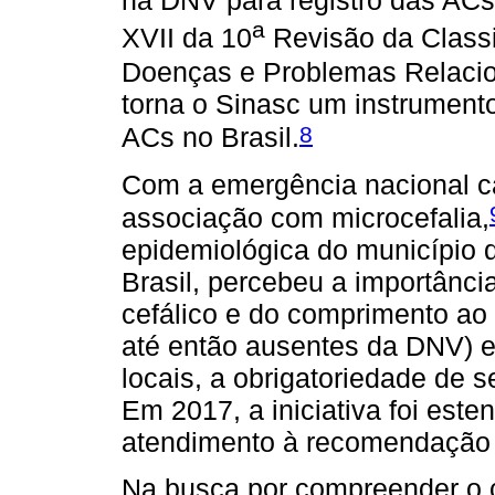
na DNV para registro das ACs
a
XVII da 10
Revisão da Classif
Doenças e Problemas Relacio
torna o Sinasc um instrument
8
ACs no Brasil.
Com a emergência nacional ca
associação com microcefalia,
epidemiológica do município 
Brasil, percebeu a importância
cefálico e do comprimento ao
até então ausentes da DNV) e 
locais, a obrigatoriedade de s
Em 2017, a iniciativa foi esten
atendimento à recomendação 
Na busca por compreender o