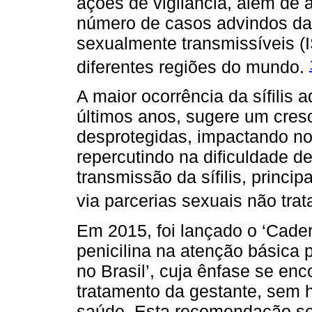
ações de vigilância, além de
número de casos advindos da
sexualmente transmissíveis (
diferentes regiões do mundo.
A maior ocorrência da sífilis 
últimos anos, sugere um cres
desprotegidas, impactando n
repercutindo na dificuldade d
transmissão da sífilis, princi
via parcerias sexuais não tra
Em 2015, foi lançado o ‘Cade
penicilina na atenção básica p
no Brasil’, cuja ênfase se en
tratamento da gestante, sem h
saúde. Esta recomendação se j