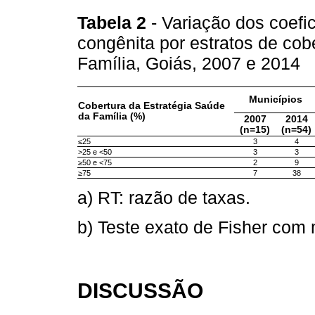
Tabela 2
- Variação dos coefic
congênita por estratos de cob
Família, Goiás, 2007 e 2014
Municípios
Cobertura da Estratégia Saúde
da Família (%)
2007
2014
(n=15)
(n=54)
≤25
3
4
>25 e <50
3
3
≥50 e <75
2
9
≥75
7
38
a) RT: razão de taxas.
b) Teste exato de Fisher com
DISCUSSÃO