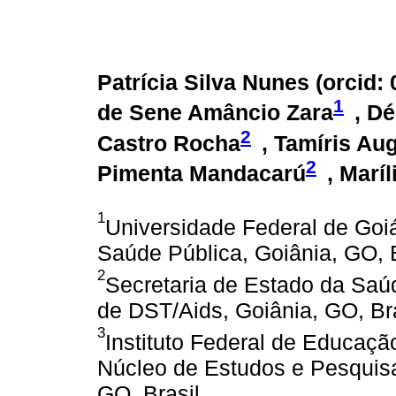
Patrícia Silva Nunes (
orcid:
1
de Sene Amâncio Zara
, D
2
Castro Rocha
, Tamíris Au
2
Pimenta Mandacarú
, Marí
1
Universidade Federal de Goiás
Saúde Pública, Goiânia, GO, B
2
Secretaria de Estado da Saú
de DST/Aids, Goiânia, GO, Br
3
Instituto Federal de Educaçã
Núcleo de Estudos e Pesquis
GO, Brasil