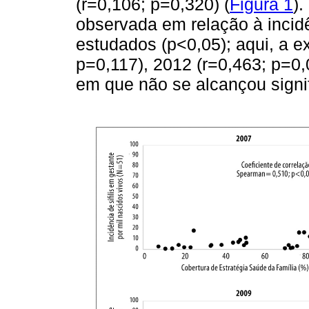
(r=0,106; p=0,320) (
Figura 1
).
observada em relação à incid
estudados (p<0,05); aqui, a 
p=0,117), 2012 (r=0,463; p=0,
em que não se alcançou signifi