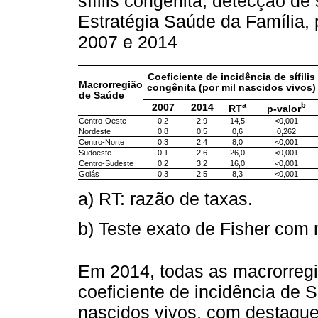
sífilis congênita, detecção de 
Estratégia Saúde da Família,
2007 e 2014
Coeficiente de incidência de sífilis
Macrorregião
congênita (por mil nascidos vivos)
de Saúde
a
b
2007
2014
RT
p-valor
Centro-Oeste
0,2
2,9
14,5
<0,001
Nordeste
0,8
0,5
0,6
0,262
Centro-Norte
0,3
2,4
8,0
<0,001
Sudoeste
0,1
2,6
26,0
<0,001
Centro-Sudeste
0,2
3,2
16,0
<0,001
Goiás
0,3
2,5
8,3
<0,001
a) RT: razão de taxas.
b) Teste exato de Fisher com
Em 2014, todas as macrorreg
coeficiente de incidência de S
nascidos vivos, com destaque