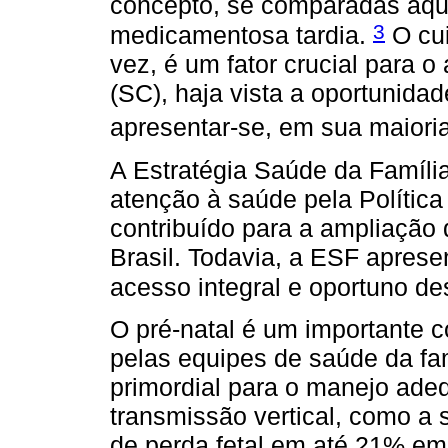
concepto, se comparadas àqu
3
medicamentosa tardia.
O cui
vez, é um fator crucial para o
(SC), haja vista a oportunida
apresentar-se, em sua maiori
A Estratégia Saúde da Famíli
atenção à saúde pela Polític
contribuído para a ampliação 
Brasil. Todavia, a ESF aprese
acesso integral e oportuno d
O pré-natal é um importante 
pelas equipes de saúde da fa
primordial para o manejo ade
transmissão vertical, como a s
de perda fetal em até 21% em