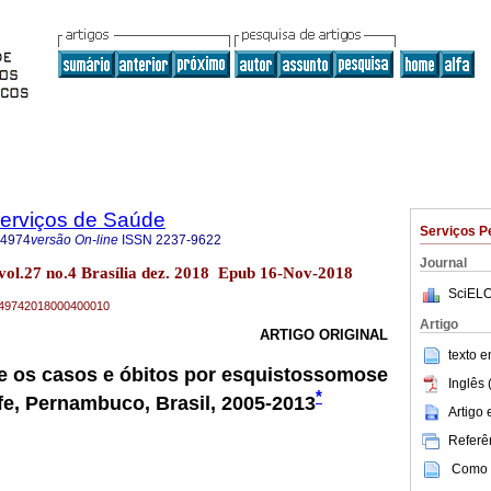
Serviços de Saúde
Serviços P
-4974
versão On-line
ISSN
2237-9622
Journal
 vol.27 no.4 Brasília dez. 2018 Epub 16-Nov-2018
SciELO
79-49742018000400010
Artigo
ARTIGO ORIGINAL
texto 
e os casos e óbitos por esquistossomose
Inglês 
*
fe, Pernambuco, Brasil, 2005-2013
Artigo
Referên
Como c