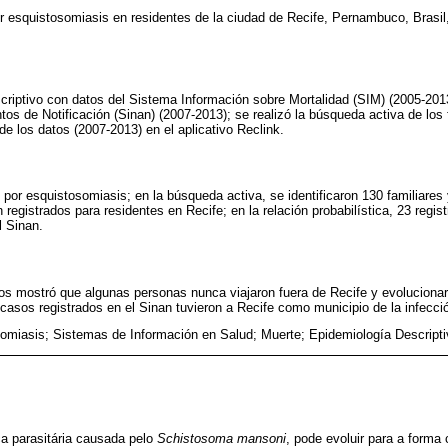
or esquistosomiasis en residentes de la ciudad de Recife, Pernambuco, Brasil
criptivo con datos del Sistema Información sobre Mortalidad (SIM) (2005-201
os de Notificación (Sinan) (2007-2013); se realizó la búsqueda activa de los f
 de los datos (2007-2013) en el aplicativo Reclink.
 por esquistosomiasis; en la búsqueda activa, se identificaron 130 familiares
registrados para residentes en Recife; en la relación probabilística, 23 regis
l Sinan.
itos mostró que algunas personas nunca viajaron fuera de Recife y evolucionar
asos registrados en el Sinan tuvieron a Recife como municipio de la infecci
omiasis; Sistemas de Información en Salud; Muerte; Epidemiología Descripti
a parasitária causada pelo
Schistosoma mansoni
, pode evoluir para a forma