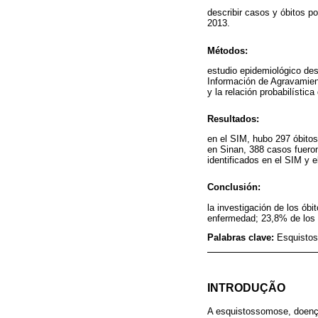
describir casos y óbitos p
2013.
Métodos:
estudio epidemiológico des
Información de Agravamient
y la relación probabilística
Resultados:
en el SIM, hubo 297 óbitos
en Sinan, 388 casos fueron 
identificados en el SIM y e
Conclusión:
la investigación de los ób
enfermedad; 23,8% de los c
Palabras clave:
Esquistos
INTRODUÇÃO
A esquistossomose, doenç