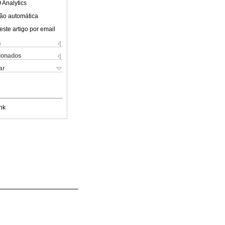
 Analytics
ão automática
este artigo por email
s
cionados
ar
nk