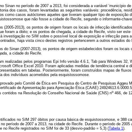
no Sinan no período de 2007 a 2013, foi considerada a variável ‘município de 
tonia dos casos, foram levantadas as seguintes variáveis: procedência, resid
os como casos autóctones aqueles que tiveram qualquer tipo de exposição de
istossomose que não fosse a cidade do Recife, segundo o informante-chave
s (2005-2013), os pontos de origem foram os locais de infecção identificad
ue foram a óbito; e os pontos de chegada, a cidade do Recife, visto ser este 
à investigação no SIM sobre o possível local de exposição e infecção para 
contrados, haja vista cinco destes registros pertencerem a outros estados do 
s do Sinan (2007-2013), os pontos de origem estabelecidos foram os locais d
ada, a cidade do Recife.
am realizadas pelos programas Epi Info versão 4.6.1, Tab para Windows 32, 
icrosoft Office Excel 2010. Foram aplicadas medidas de tendência central e
apresentados em tabelas. Posteriormente, foram construídos mapas de fluxos
a dos indivíduos acometidos pela esquistossomose.
 aprovado pelo Comitê de Ética em Pesquisa do Centro de Pesquisas Aggeu 
Certificado de Apresentação para Apreciação Ética (CAAE) 24924613.6.0000.5
o
cos contidos na Resolução do Conselho Nacional de Saúde (CNS) n
466, de 1
ntificados no SIM 297 óbitos por causa básica de esquistossomose, e 388 
 no período de 2007 a 2013, na cidade do Recife. Durante o período de 2005 
 no Recife registrados no SIM foi de 33 (desvio-padrão = 5,3) (
Tabela 1
).