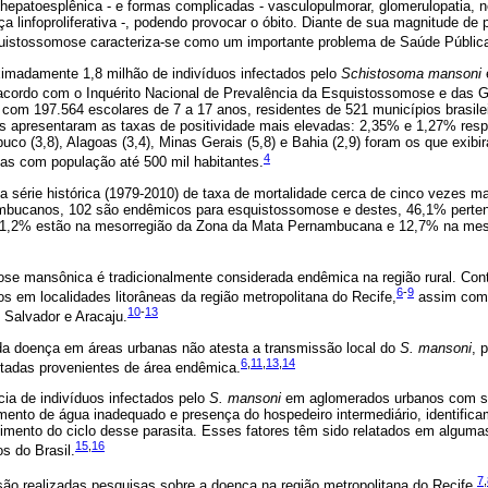
, hepatoesplênica - e formas complicadas - vasculopulmorar, glomerulopatia, n
 linfoproliferativa -, podendo provocar o óbito. Diante de sua magnitude de 
quistossomose caracteriza-se como um importante problema de Saúde Pública
imadamente 1,8 milhão de indivíduos infectados pelo
Schistosoma mansoni
cordo com o Inquérito Nacional de Prevalência da Esquistossomose e das G
com 197.564 escolares de 7 a 17 anos, residentes de 521 municípios brasile
s apresentaram as taxas de positividade mais elevadas: 2,35% e 1,27% res
uco (3,8), Alagoas (3,4), Minas Gerais (5,8) e Bahia (2,9) foram os que exib
4
eas com população até 500 mil habitantes.
série histórica (1979-2010) de taxa de mortalidade cerca de cinco vezes mai
mbucanos, 102 são endêmicos para esquistossomose e destes, 46,1% perte
1,2% estão na mesorregião da Zona da Mata Pernambucana e 12,7% na meso
ose mansônica é tradicionalmente considerada endêmica na região rural. Co
6
-
9
s em localidades litorâneas da região metropolitana do Recife,
assim como
10
-
13
 Salvador e Aracaju.
a doença em áreas urbanas não atesta a transmissão local do
S. mansoni
, 
6
,
11
,
13
,
14
tadas provenientes de área endêmica.
ia de indivíduos infectados pelo
S. mansoni
em aglomerados urbanos com s
imento de água inadequado e presença do hospedeiro intermediário, identific
cimento do ciclo desse parasita. Esses fatores têm sido relatados em alguma
15
,
16
s do Brasil.
7
,
ão realizadas pesquisas sobre a doença na região metropolitana do Recife.