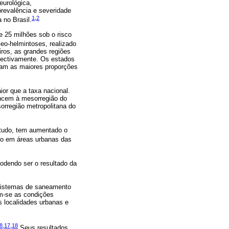
eurológica,
prevalência e severidade
1
,
2
 no Brasil.
e 25 milhões sob o risco
eo-helmintoses, realizado
iros, as grandes regiões
pectivamente. Os estados
iram as maiores proporções
or que a taxa nacional.
ncem à mesorregião do
rregião metropolitana do
ntudo, tem aumentado o
 em áreas urbanas das
podendo ser o resultado da
istemas de saneamento
am-se as condições
s localidades urbanas e
8
,
17
,
18
Seus resultados