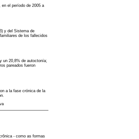
, en el período de 2005 a
3) y del Sistema de
amiliares de los fallecidos
 y un 20,8% de autoctonía;
tros pareados fueron
on a la fase crónica de la
ón.
va
 crônica - como as formas