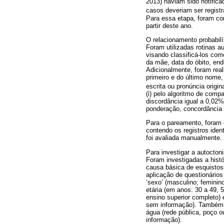
2013) haviam sido notific
casos deveriam ser regist
Para essa etapa, foram con
partir deste ano.
O relacionamento probabilí
Foram utilizadas rotinas 
visando classificá-los co
da mãe, data do óbito, en
Adicionalmente, foram rea
primeiro e do último nome
escrita ou pronúncia orig
(i) pelo algoritmo de com
discordância igual a 0,02%
ponderação, concordância 
Para o pareamento, foram 
contendo os registros iden
foi avaliada manualmente.
Para investigar a autocton
Foram investigadas a histó
causa básica de esquistos
aplicação de questionários
‘sexo’ (masculino; feminin
etária (em anos: 30 a 49, 
ensino superior completo)
sem informação). Também f
água (rede pública, poço o
informação).