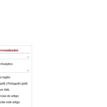
ersonalizados
 Analytics
em
Inglês
(pdf)
| Português (pdf)
 em XML
cias do artigo
itar este artigo