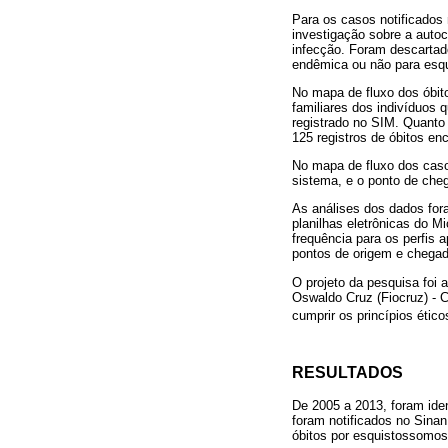
Para os casos notificados 
investigação sobre a autoc
infecção. Foram descartad
endêmica ou não para esqu
No mapa de fluxo dos óbito
familiares dos indivíduos q
registrado no SIM. Quanto 
125 registros de óbitos en
No mapa de fluxo dos caso
sistema, e o ponto de cheg
As análises dos dados for
planilhas eletrônicas do M
frequência para os perfis 
pontos de origem e chegad
O projeto da pesquisa foi
Oswaldo Cruz (Fiocruz) - 
cumprir os princípios éti
RESULTADOS
De 2005 a 2013, foram ide
foram notificados no Sinan
óbitos por esquistossomose