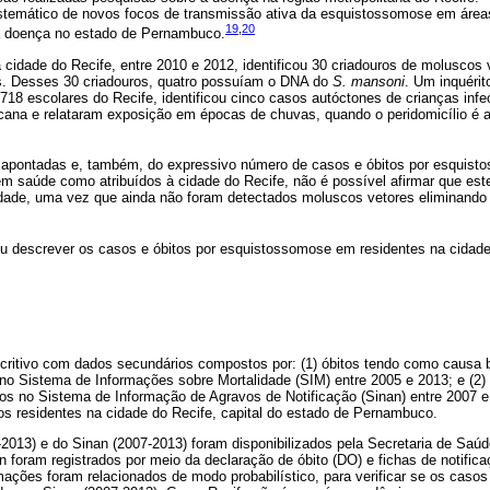
stemático de novos focos de transmissão ativa da esquistossomose em áreas 
19
,
20
da doença no estado de Pernambuco.
cidade do Recife, entre 2010 e 2012, identificou 30 criadouros de moluscos
s. Desses 30 criadouros, quatro possuíam o DNA do
S. mansoni
. Um inquérit
18 escolares do Recife, identificou cinco casos autóctones de crianças inf
cana e relataram exposição em épocas de chuvas, quando o peridomicílio é 
apontadas e, também, do expressivo número de casos e óbitos por esquisto
m saúde como atribuídos à cidade do Recife, não é possível afirmar que est
ade, uma vez que ainda não foram detectados moluscos vetores eliminando
ou descrever os casos e óbitos por esquistossomose em residentes na cidade
critivo com dados secundários compostos por: (1) óbitos tendo como causa
 no Sistema de Informações sobre Mortalidade (SIM) entre 2005 e 2013; e (2)
os no Sistema de Informação de Agravos de Notificação (Sinan) entre 2007 e
os residentes na cidade do Recife, capital do estado de Pernambuco.
-2013) e do Sinan (2007-2013) foram disponibilizados pela Secretaria de Saú
foram registrados por meio da declaração de óbito (DO) e fichas de notifica
ações foram relacionados de modo probabilístico, para verificar se os casos