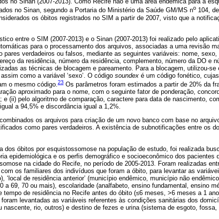
ados no Sinan (2007-2013). Como Recife não é uma área endêmica para a es
o
rados no Sinan, segundo a Portaria do Ministério da Saúde GM/MS n
104, de
siderados os óbitos registrados no SIM a partir de 2007, visto que a notific
stico entre o SIM (2007-2013) e o Sinan (2007-2013) foi realizado pelo aplica
automáticas para o processamento dos arquivos, associadas a uma revisão m
mo pares verdadeiros ou falsos, mediante as seguintes variáveis: nome, sexo
dereço da residência, número da residência, complemento, número da DO e nú
lizadas as técnicas de blocagem e pareamento. Para a blocagem, utilizou-se
, assim como a variável ‘sexo’. O código
soundex
é um código fonético, cuja
23
inam o mesmo código.
Os parâmetros foram estimados a partir de 20% da fr
paração aproximado para o nome, com o seguinte fator de ponderação, concor
; e (ii) pelo algoritmo de comparação, caractere para data de nascimento, com
igual a 94,5% e discordância igual a 1,2%.
combinados os arquivos para criação de um novo banco com base no arquiv
tificados como pares verdadeiros. A existência de subnotificações entre os d
ia dos óbitos por esquistossomose na população de estudo, foi realizada busc
ria epidemiológica e os perfis demográfico e socioeconômico dos pacientes q
somose na cidade do Recife, no período de 2005-2013. Foram realizadas ent
 com os familiares dos indivíduos que foram a óbito, para levantar as variáv
o), ‘local de residência anterior’ (município endêmico, município não endêmic
50 a 69, 70 ou mais), escolaridade (analfabeto, ensino fundamental, ensino mé
 e tempo de residência no Recife antes do óbito (≤6 meses, >6 meses a 1 ano
oram levantadas as variáveis referentes às condições sanitárias dos domicí
u nascente, rio, outros) e destino de fezes e urina (sistema de esgoto, fossa