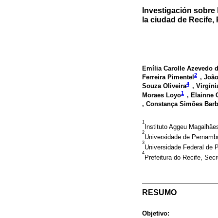
Investigación sobre 
la ciudad de Recife,
Emília Carolle Azevedo de
2
Ferreira Pimentel
, Joã
4
Souza Oliveira
, Virgí
1
Moraes Loyo
, Elainne
, Constança Simões Bar
1
Instituto Aggeu Magalhãe
2
Universidade de Pernambu
3
Universidade Federal de 
4
Prefeitura do Recife, Secr
RESUMO
Objetivo: