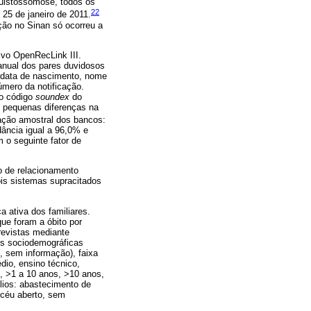
quistossomose, todos os
22
 25 de janeiro de 2011.
ação no Sinan só ocorreu a
tivo OpenRecLink III.
anual dos pares duvidosos
, data de nascimento, nome
mero da notificação.
 o código
soundex
do
s pequenas diferenças na
ação amostral dos bancos:
dância igual a 96,0% e
 o seguinte fator de
o de relacionamento
ois sistemas supracitados
a ativa dos familiares.
ue foram a óbito por
revistas mediante
eis sociodemográficas
o, sem informação), faixa
dio, ensino técnico,
, >1 a 10 anos, >10 anos,
lios: abastecimento de
, céu aberto, sem