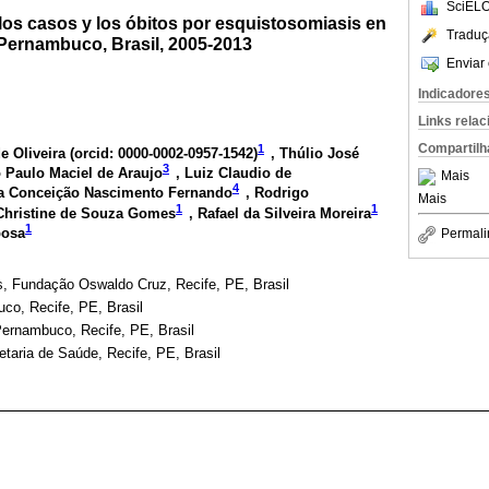
SciELO
los casos y los óbitos por esquistosomiasis en
Traduç
 Pernambuco, Brasil, 2005-2013
Enviar 
Indicadore
Links rela
Compartilh
1
 Oliveira (
orcid: 0000-0002-0957-1542
)
, Thúlio José
3
o Paulo Maciel de Araujo
, Luiz Claudio de
Mais
4
nia Conceição Nascimento Fernando
, Rodrigo
Mais
1
1
 Christine de Souza Gomes
, Rafael da Silveira Moreira
1
bosa
Permali
s, Fundação Oswaldo Cruz, Recife, PE, Brasil
co, Recife, PE, Brasil
Pernambuco, Recife, PE, Brasil
etaria de Saúde, Recife, PE, Brasil