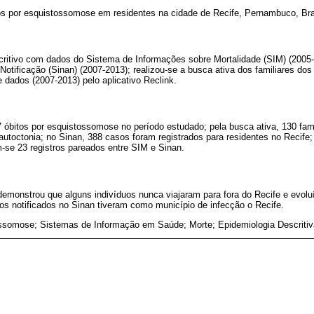
os por esquistossomose em residentes na cidade de Recife, Pernambuco, Bras
critivo com dados do Sistema de Informações sobre Mortalidade (SIM) (2005
otificação (Sinan) (2007-2013); realizou-se a busca ativa dos familiares dos
e dados (2007-2013) pelo aplicativo Reclink.
 óbitos por esquistossomose no período estudado; pela busca ativa, 130 fam
autoctonia; no Sinan, 388 casos foram registrados para residentes no Recife;
am-se 23 registros pareados entre SIM e Sinan.
demonstrou que alguns indivíduos nunca viajaram para fora do Recife e evolu
s notificados no Sinan tiveram como município de infecção o Recife.
ssomose; Sistemas de Informação em Saúde; Morte; Epidemiologia Descritiv