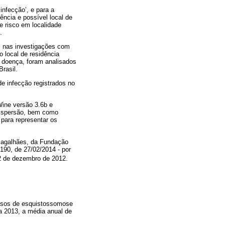
infecção’, e para a
ência e possível local de
 risco em localidade
.
os nas investigações com
o local de residência
a doença, foram analisados
Brasil.
e infecção registrados no
Wine versão 3.6b e
 dispersão, bem como
 para representar os
Magalhães, da Fundação
190, de 27/02/2014 - por
2 de dezembro de 2012.
casos de esquistossomose
a 2013, a média anual de