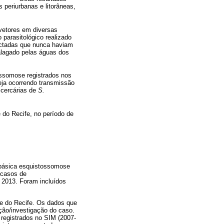
periurbanas e litorâneas,
 vetores em diversas
o parasitológico realizado
ectadas que nunca haviam
alagado pelas águas dos
ssomose registrados nos
eja ocorrendo transmissão
 cercárias de
S.
 do Recife, no período de
 básica esquistossomose
 casos de
 2013. Foram incluídos
de do Recife. Os dados que
ção/investigação do caso.
 registrados no SIM (2007-