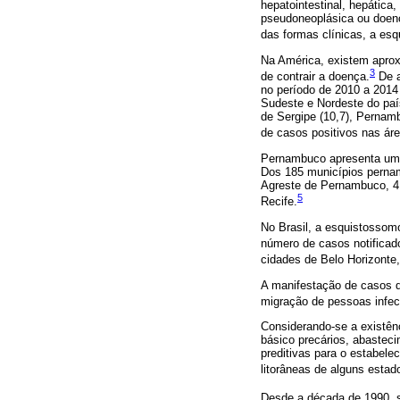
hepatointestinal, hepática
pseudoneoplásica ou doença
das formas clínicas, a es
Na América, existem aprox
3
de contrair a doença.
De a
no período de 2010 a 2014 
Sudeste e Nordeste do paí
de Sergipe (10,7), Pernamb
de casos positivos nas ár
Pernambuco apresenta uma 
Dos 185 municípios perna
Agreste de Pernambuco, 4
5
Recife.
No Brasil, a esquistossom
número de casos notificado
cidades de Belo Horizonte,
A manifestação de casos d
migração de pessoas infec
Considerando-se a existênc
básico precários, abastec
preditivas para o estabele
litorâneas de alguns estado
Desde a década de 1990, s