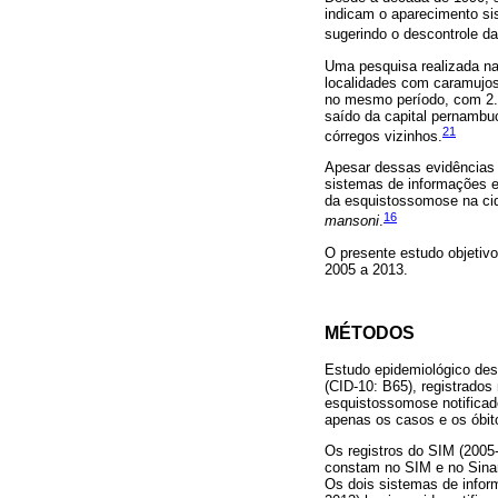
indicam o aparecimento si
sugerindo o descontrole 
Uma pesquisa realizada na 
localidades com caramujo
no mesmo período, com 2.7
saído da capital pernambu
21
córregos vizinhos.
Apesar dessas evidências 
sistemas de informações e
da esquistossomose na cid
16
mansoni
.
O presente estudo objetiv
2005 a 2013.
MÉTODOS
Estudo epidemiológico des
(CID-10: B65), registrados
esquistossomose notificad
apenas os casos e os óbit
Os registros do SIM (2005
constam no SIM e no Sinan 
Os dois sistemas de inform