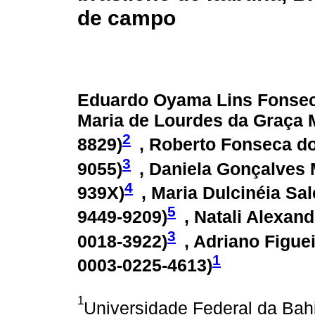
de campo
Eduardo Oyama Lins Fonsec
Maria de Lourdes da Graça M
2
8829
)
, Roberto Fonseca do
3
9055
)
, Daniela Gonçalves 
4
939X
)
, Maria Dulcinéia Sal
5
9449-9209
)
, Natali Alexand
3
0018-3922
)
, Adriano Figue
1
0003-0225-4613
)
1
Universidade Federal da Bahi