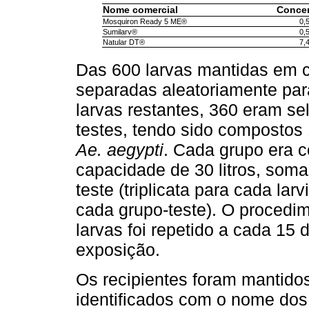
Nome comercial
Conce
Mosquiron Ready 5 ME®
0,
Sumilarv®
0,
Natular DT®
7,
Das 600 larvas mantidas em c
separadas aleatoriamente par
larvas restantes, 360 eram se
testes, tendo sido compostos
Ae. aegypti
. Cada grupo era 
capacidade de 30 litros, som
teste (triplicata para cada lar
cada grupo-teste). O procedim
larvas foi repetido a cada 15
exposição.
Os recipientes foram mantido
identificados com o nome dos