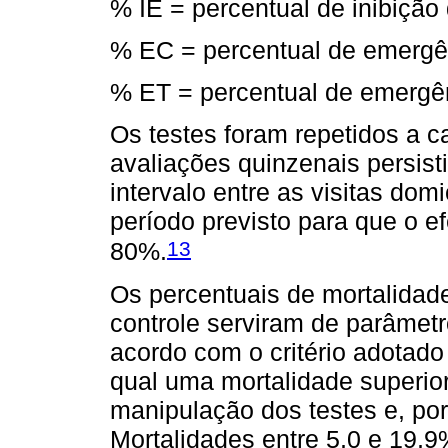
% IE = percentual de inibiçã
% EC = percentual de emergên
% ET = percentual de emergên
Os testes foram repetidos a c
avaliações quinzenais persist
intervalo entre as visitas dom
período previsto para que o efe
13
80%.
Os percentuais de mortalidad
controle serviram de parâmetr
acordo com o critério adotad
qual uma mortalidade superior
manipulação dos testes e, por
Mortalidades entre 5,0 e 19,9