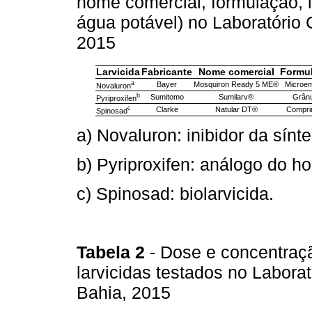
nome comercial, formulação,
água potável) no Laboratório 
2015
Larvicida
Fabricante
Nome comercial
Formu
a
Bayer
Mosquiron Ready 5 ME®
Microe
Novaluron
b
Sumitomo
Sumilarv®
Grân
Pyriproxifen
c
Clarke
Natular DT®
Compri
Spinosad
a) Novaluron: inibidor da sínt
b) Pyriproxifen: análogo do ho
c) Spinosad: biolarvicida.
Tabela 2
- Dose e concentraç
larvicidas testados no Labora
Bahia, 2015