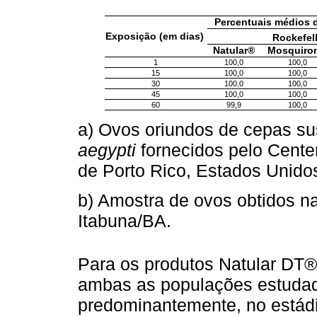
Percentuais médios d
Exposição (em dias)
Rockefell
Natular®
Mosquiro
1
100,0
100,0
15
100,0
100,0
30
100,0
100,0
45
100,0
100,0
60
99,9
100,0
a) Ovos oriundos de cepas su
aegypti
fornecidos pelo Center
de Porto Rico, Estados Unido
b) Amostra de ovos obtidos n
Itabuna/BA.
Para os produtos Natular DT®
ambas as populações estudada
predominantemente, no estádi