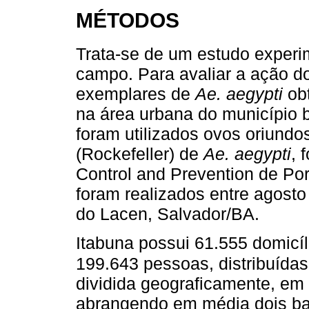
MÉTODOS
Trata-se de um estudo experi
campo. Para avaliar a ação dos
exemplares de
Ae. aegypti
obt
na área urbana do município b
foram utilizados ovos oriundo
(Rockefeller) de
Ae. aegypti
, 
Control and Prevention de Por
foram realizados entre agosto
do Lacen, Salvador/BA.
Itabuna possui 61.555 domicí
199.643 pessoas, distribuídas
dividida geograficamente, em
abrangendo em média dois bai