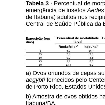
Tabela 3
- Percentual de mort
emergência de insetos
Aedes 
de Itabuna) adultos nos recip
Central de Saúde Pública da
Percentual de mortalidade
P
Exposição (em
larval
dias)
a
b
Rockefeller
Itabuna
1
5,0
16,7
15
2,2
3,3
30
0,0
3,3
45
1,7
0,0
60
13,3
5,0
a) Ovos oriundos de cepas su
aegypti
fornecidos pelo Center
de Porto Rico, Estados Unido
b) Amostra de ovos obtidos n
Itabuna/BA.