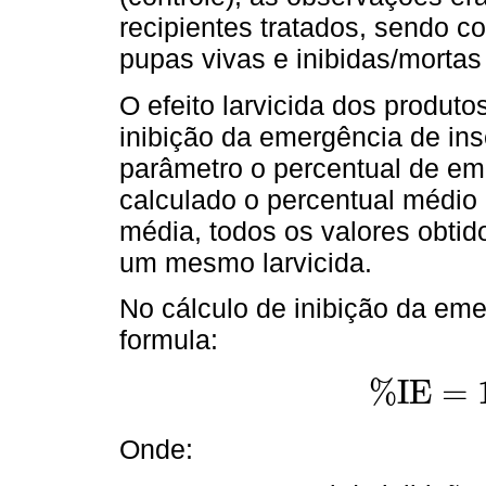
recipientes tratados, sendo 
pupas vivas e inibidas/mortas
O efeito larvicida dos produto
inibição da emergência de ins
parâmetro o percentual de eme
calculado o percentual médio 
média, todos os valores obtid
um mesmo larvicida.
No cálculo de inibição da eme
formula:
%
I
E
=
%
I
E
=
100
-
100
×
%
Onde: