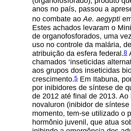
(organofosforado), produto q
anos no país, passou a apresen
no combate ao
Ae. aegypti
em 
Estes achados levaram o Mini
de organofosforados, uma vez 
uso no controle da malária, d
8
atribuição da esfera federal.
A
chamados ‘inseticidas alternat
aos grupos dos inseticidas bi
5
crescimento.
Em Itabuna, por
por inibidores de síntese de qu
de 2012 até final de 2013. Ao
novaluron (inibidor de síntese
momento, tem-se utilizado o p
hormônio juvenil, que atua so
inibindo a emergência dos adu