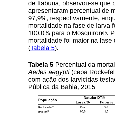
de Itabuna, observou-se que 
apresentaram percentual de m
97,9%, respectivamente, enqu
mortalidade na fase de larva 
100,0% para o Mosquiron®. Pa
mortalidade foi maior na fas
(
Tabela 5
).
Tabela 5
Percentual da morta
Aedes aegypti
(cepa Rockefell
com ação dos larvicidas test
Pública da Bahia, 2015
Natular DT®
População
Larva %
Pupa %
a
99,7
0,3
Rockefeller
b
98,8
1,3
Itabuna