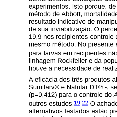
experimentos. Isto porque, de
método de Abbott, mortalidad
resultado indicativo de manip
de sua inviabilização. O perce
19,9 nos recipientes-controle 
mesmo método. No presente 
para larvas em recipientes não
linhagem Rockfeller e da pop
houve a necessidade de reali
A eficácia dos três produtos 
Sumilarv® e Natular DT® -, se
(p=0,412) para o controle do
A
-
19
22
outros estudos.
O achado 
alternativos testados estão pr