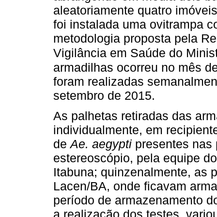
aleatoriamente quatro imóvei
foi instalada uma ovitrampa c
metodologia proposta pela R
Vigilância em Saúde do Minis
armadilhas ocorreu no mês de 
foram realizadas semanalmente
setembro de 2015.
As palhetas retiradas das ar
individualmente, em recipient
de
Ae. aegypti
presentes nas 
estereoscópio, pela equipe d
Itabuna; quinzenalmente, as 
Lacen/BA, onde ficavam armaz
período de armazenamento dos
a realização dos testes, vario