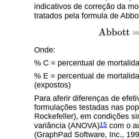
indicativos de correção da mo
tratados pela formula de Abbot
A
b
b
o
t
t
A
b
b
o
t
t
=
100
×
(
%
E
-
%
Onde:
% C = percentual de mortalida
% E = percentual de mortalida
(expostos)
Para aferir diferenças de efet
formulações testadas nas po
Rockefeller), em condições si
15
variância (ANOVA)
com o au
(GraphPad Software, Inc., 199