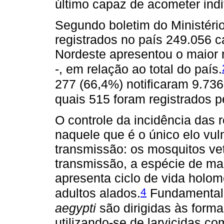
último capaz de acometer ind
Segundo boletim do Ministéri
registrados no país 249.056 c
Nordeste apresentou o maior 
-, em relação ao total do país.
277 (66,4%) notificaram 9.73
quais 515 foram registrados p
O controle da incidência das 
naquele que é o único elo vul
transmissão: os mosquitos vet
transmissão, a espécie de ma
apresenta ciclo de vida holom
4
adultos alados.
Fundamentalm
aegypti
são dirigidas às forma
utilizando-se de larvicidas co