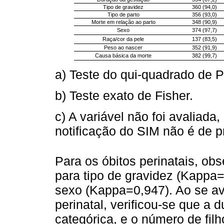
Tipo de gravidez
360 (94,0)
Tipo de parto
356 (93,0)
Morte em relação ao parto
348 (90,9)
Sexo
374 (97,7)
Raça/cor da pele
137 (83,5)
Peso ao nascer
352 (91,9)
Causa básica da morte
382 (99,7)
a) Teste do qui-quadrado de 
b) Teste exato de Fisher.
c) A variável não foi avaliada
notificação do SIM não é de p
Para os óbitos perinatais, ob
para tipo de gravidez (Kappa=
sexo (Kappa=0,947). Ao se av
perinatal, verificou-se que a
categórica, e o número de fil