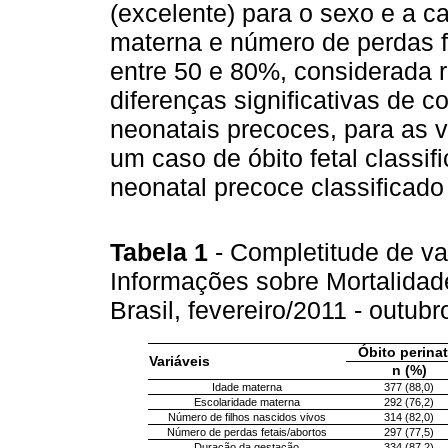
(excelente) para o sexo e a c
materna e número de perdas f
entre 50 e 80%, considerada 
diferenças significativas de co
neonatais precoces, para as v
um caso de óbito fetal classi
neonatal precoce classificado
Tabela 1
- Completitude de v
Informações sobre Mortalidade
Brasil, fevereiro/2011 - outub
Óbito perinat
Variáveis
n (%)
Idade materna
377 (88,0)
Escolaridade materna
292 (76,2)
Número de filhos nascidos vivos
314 (82,0)
Número de perdas fetais/abortos
297 (77,5)
Duração da gestação
334 (87,2)