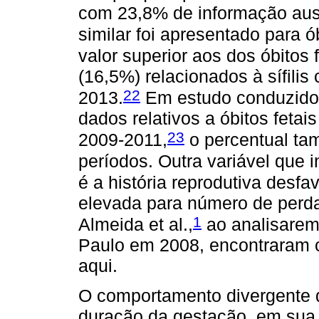
com 23,8% de informação ause
similar foi apresentado para ó
valor superior aos dos óbitos
(16,5%) relacionados à sífilis
22
2013.
Em estudo conduzido
dados relativos a óbitos fetai
23
2009-2011,
o percentual ta
períodos. Outra variável que in
é a história reprodutiva desfa
elevada para número de perdas
1
Almeida et al.,
ao analisarem 
Paulo em 2008, encontraram c
aqui.
O comportamento divergente 
duração da gestação, em sua 