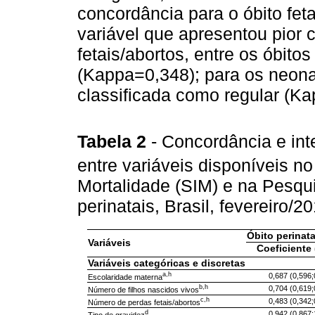
concordância para o óbito fet
variável que apresentou pior 
fetais/abortos, entre os óbito
(Kappa=0,348); para os neonat
classificada como regular (Ka
Tabela 2
- Concordância e int
entre variáveis disponíveis n
Mortalidade (SIM) e na Pesqui
perinatais, Brasil, fevereiro/
Óbito perinata
Variáveis
Coeficiente 
Variáveis categóricas e discretas
a,h
0,687 (0,596;
Escolaridade materna
b,h
0,704 (0,619;
Número de filhos nascidos vivos
c,h
0,483 (0,342;
Número de perdas fetais/abortos
d
0,942 (0,867;
Tipo de gravidez