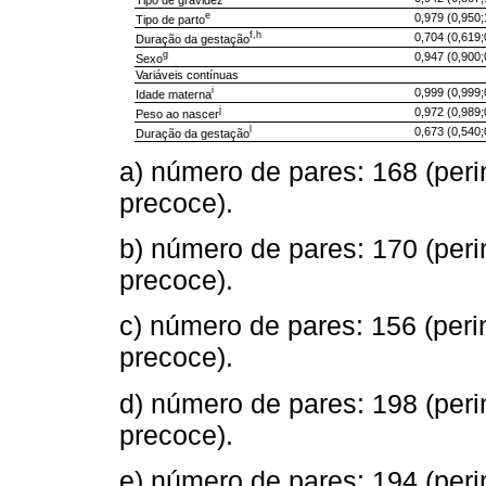
e
0,979 (0,950;
Tipo de parto
f,h
0,704 (0,619;
Duração da gestação
g
0,947 (0,900;
Sexo
Variáveis contínuas
i
0,999 (0,999;
Idade materna
j
0,972 (0,989;
Peso ao nascer
l
0,673 (0,540;
Duração da gestação
a) número de pares: 168 (perina
precoce).
b) número de pares: 170 (perina
precoce).
c) número de pares: 156 (perina
precoce).
d) número de pares: 198 (perin
precoce).
e) número de pares: 194 (perin