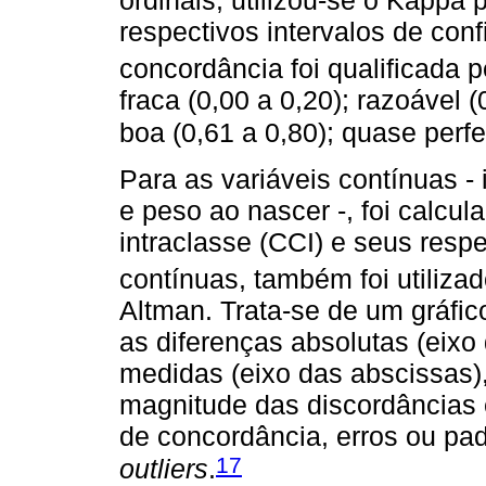
ordinais, utilizou-se o Kappa
respectivos intervalos de con
concordância foi qualificada p
fraca (0,00 a 0,20); razoável (
boa (0,61 a 0,80); quase perfei
Para as variáveis contínuas -
e peso ao nascer -, foi calcul
intraclasse (CCI) e seus respe
contínuas, também foi utiliza
Altman. Trata-se de um gráfi
as diferenças absolutas (eix
medidas (eixo das abscissas),
magnitude das discordâncias e
de concordância, erros ou padr
17
outliers
.