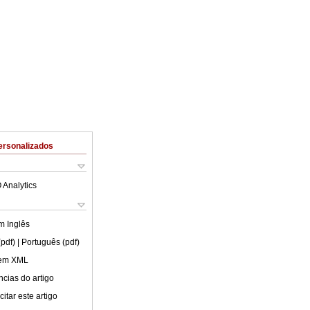
ersonalizados
 Analytics
em
Inglês
(pdf)
| Português (pdf)
 em XML
cias do artigo
itar este artigo