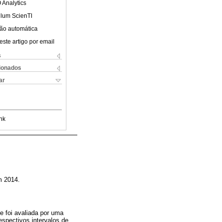
 Analytics
ulum ScienTI
ão automática
este artigo por email
s
cionados
ar
nk
m 2014.
e foi avaliada por uma
spectivos intervalos de