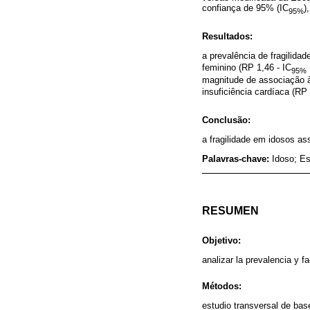
confiança de 95% (IC
)
95%
Resultados:
a prevalência de fragilida
feminino (RP 1,46 - IC
95%
magnitude de associação à 
insuficiência cardíaca (RP 
Conclusão:
a fragilidade em idosos a
Palavras-chave:
Idoso; Es
RESUMEN
Objetivo:
analizar la prevalencia y f
Métodos:
estudio transversal de bas