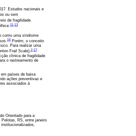
017. Estudos nacionais e
os ou sem
is de fragilidade.
11
,
13
lhice.
ido como uma síndrome
16
sos.
Porém, o conceito
sico. Para realizar uma
2
,
17
nton Frail Scale),
ção clínica de fragilidade
para o rastreamento de
o em países de baixa
indo ações preventivas e
tores associados à
do Orientado para a
 Pelotas, RS, entre janeiro
institucionalizados,