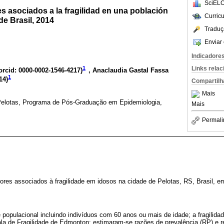
SciELO
es asociados a la fragilidad en una población
Curric
de Brasil, 2014
Traduç
Enviar 
Indicadore
1
Links rela
orcid: 0000-0002-1546-4217
)
, Anaclaudia Gastal Fassa
1
14
)
Compartilh
Mais
Pelotas, Programa de Pós-Graduação em Epidemiologia,
Mais
Permali
atores associados à fragilidade em idosos na cidade de Pelotas, RS, Brasil, e
 populacional incluindo indivíduos com 60 anos ou mais de idade; a fragilidad
la de Fragilidade de Edmonton; estimaram-se razões de prevalência (RP) e re