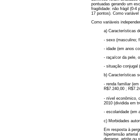
pontuadas gerando um esco
fragilidade: não frágil (0-
17 pontos). Como variável d
Como variáveis independe
a) Características 
- sexo (masculino; f
- idade (em anos co
- raça/cor da pele, 
- situação conjuga
b) Características
- renda familiar (e
R$7.240,00 ; R$7.24
- nível econômico,
2010 (dividida em tr
- escolaridade (em 
c) Morbidades autor
Em resposta à pergu
hipertensão arterial
derrame, artrite ou