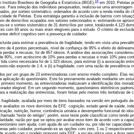
18
nstituto Brasileiro de Geografia e Estatística (IBGE),
em 2010, Pelotas po
sos. Para seleção dos indivíduos pesquisados, realizou-se uma amostragem 
nados, por sorteio sistemático, ordenados de acordo com a renda média do ch
 cidade de Pelotas. Esta estratégia garantiu a inclusão de bairros com situa
gem de domicílios ocupados nos setores selecionados e, estimando-se apro
zou-se o sorteio sistemático de 31 domicílios por setor, totalizando 4.123 dom
tes com 60 anos ou mais eram elegíveis para o estudo. O critério de exclusão
sentar
deficit
cognitivo sem a presença de cuidador.
luída para estimar a prevalência de fragilidade, tendo em vista uma preval
o de 4 pontos percentuais, nível de confiança de 95% e efeito do delineam
perdas e recusas, foi de 857 idosos. A análise das associações considerou 
 de 80%, com acréscimo de 10% para perdas e recusas e mais 10% para contr
tida como necessária foi de 1.323 idosos, para estimar (i) a associação ent
sto-não exposto de 1:4, e (ii) a fragilidade, com uma razão de prevalência m
ados por um grupo de 23 entrevistadoras com ensino médio completo. Elas r
a aplicação do questionário. Este foi previamente avaliado mediante um estu
imeiro momento, as entrevistadoras realizavam a identificação dos morado
orador elegível. Em um segundo momento, questionários eletrônicos padron
ara a realização das entrevistas, foram feitas pelo menos três tentativas de 
a fragilidade, avaliada por meio de itens baseados na versão em português da
 avaliados os nove domínios da EFE: cognição, estado geral de saúde, inde
icação, nutrição, humor, continência urinária e desempenho funcional do ido
 chamado “teste do relógio”; porém, esse teste pode classificar como tendo p
aridade, razão por que se optou por avaliar esse item de acordo com a capaci
estionário sem ajuda, com ajuda de um cuidador ou, por não ter capacidade d
penas pelo cuidador, pontuando-se as opções com zero, 1 ou 2 respectivame
de acordo com o modelo proposto pela EFE: a escala utiliza uma a duas per