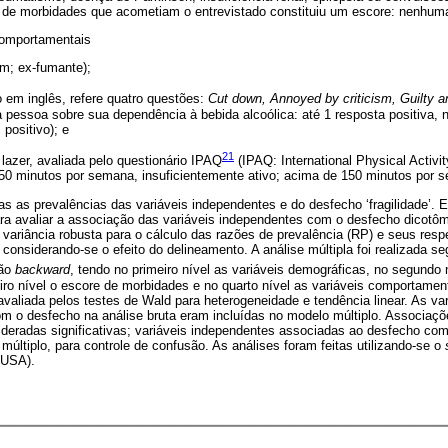
 de morbidades que acometiam o entrevistado constituiu um escore: nenhuma
comportamentais
im; ex-fumante);
 em inglês, refere quatro questões:
Cut down, Annoyed by criticism, Guilty 
 pessoa sobre sua dependência à bebida alcoólica: até 1 resposta positiva, 
 positivo); e
21
o lazer, avaliada pelo questionário IPAQ
(IPAQ: International Physical Activit
50 minutos por semana, insuficientemente ativo; acima de 150 minutos por s
tas as prevalências das variáveis independentes e do desfecho ‘fragilidade’. 
ara avaliar a associação das variáveis independentes com o desfecho dicotômi
ariância robusta para o cálculo das razões de prevalência (RP) e seus respe
, considerando-se o efeito do delineamento. A análise múltipla foi realizada 
ção
backward
, tendo no primeiro nível as variáveis demográficas, no segundo 
ro nível o escore de morbidades e no quarto nível as variáveis comportament
 avaliada pelos testes de Wald para heterogeneidade e tendência linear. As v
com o desfecho na análise bruta eram incluídas no modelo múltiplo. Associaç
ideradas significativas; variáveis independentes associadas ao desfecho com
últiplo, para controle de confusão. As análises foram feitas utilizando-se o
 USA).