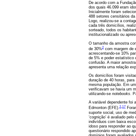
De acordo com a Fundação I
dos quais 46.099 eram ido
Inicialmente foram selecio
488 setores censitários da
Logo, realizou-se a conta
cada três domicílios, reali
sorteado, todos os habitan
institucionalizado ou apre
O tamanho da amostra conc
2
de 30%
com margem de err
acrescentando-se 10% para 
de 5% e poder estatístico
confusão. A maior amostra 
apresenta uma relação expo
Os domicílios foram visit
duração de 40 horas, para 
mesma população. Em um pr
verificavam se havia um m
utilizando-se
notebooks
. P
A variável dependente foi 
2
,
17
Edmonton (EFE).
Foram
suporte social, uso de med
‘cognição’ é avaliado pelo
indivíduos com baixa escol
idoso para responder ao qu
questionário respondido a
domínios foram avaliados 