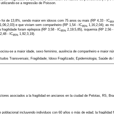
, utilizando-se a regressão de Poisson.
de foi de 13,8%, sendo maior em idosos com 75 anos ou mais (RP 4,33 - IC
95
1,06;2,03) e que viviam sem companheiro (RP 1,54 - IC
1,16;2,04); as m
95%
fragilidade foram epilepsia (RP 3,58 - IC
2,19;5,85), isquemia (RP 2,56 -
95%
2,48 - IC
1,92;3,19).
95%
ssociou-se a maior idade, sexo feminino, ausência de companheiro e maior n
tudos Transversais; Fragilidade; Idoso Fragilizado; Epidemiologia; Saúde do
actores asociados a la fragilidad en ancianos en la ciudad de Pelotas, RS, Bra
e poblacional incluyendo individuos con 60 años o más de edad; la fragilidad