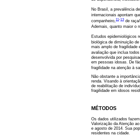
No Brasil, a prevalência de
internacionais apontam qu
11
-
13
companheiro,
de raça/
Ademais, quanto maior o nú
Estudos epidemiológicos re
biológica de diminuição de
mais amplo de fragilidade 
avaliação que inclua todos
desenvolvida por pesquisado
em pessoas idosas. De fáci
fragilidade na atenção à s
Não obstante a importânci
renda. Visando à orientaçã
de reabilitação de indivídu
fragilidade em idosos resi
MÉTODOS
Os dados utilizados fazem
Valorização da Atenção ao 
e agosto de 2014. Sua popu
residentes na cidade.