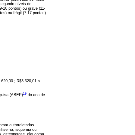
 segundo níveis de
(9-10 pontos) ou grave (11-
os) ou frágil (7-17 pontos).
.620,00 ; R$3.620,01 a
19
squisa (ABEP)
do ano de
foram autorrelatadas
enfisema, isquemia ou
es, osteoporose, glaucoma