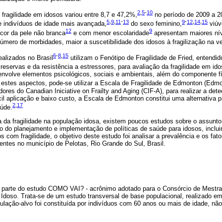
2
,
5
-
10
 fragilidade em idosos variou entre 8,7 e 47,2%,
no período de 2009 a 2
5
,
9
,
11
-
13
9
-
12
,
14
,
15
e indivíduos de idade mais avançada,
do sexo feminino,
viúv
12
9
cor da pele não branca
e com menor escolaridade
apresentam maiores níve
mero de morbidades, maior a suscetibilidade dos idosos à fragilização na ve
6
-
8
,
15
alizados no Brasil
utilizam o Fenótipo de Fragilidade de Fried, entend
 reservas e da resistência a estressores, para avaliação da fragilidade em ido
envolve elementos psicológicos, sociais e ambientais, além do componente fí
 estes aspectos, pode-se utilizar a Escala de Fragilidade de Edmonton (Edmo
res do Canadian Iniciative on Frailty and Aging (CIF-A), para realizar a detec
l aplicação e baixo custo, a Escala de Edmonton constitui uma alternativa 
2
,
17
aúde.
a da fragilidade na população idosa, existem poucos estudos sobre o assunt
o do planejamento e implementação de políticas de saúde para idosos, inclu
os com fragilidade, o objetivo deste estudo foi analisar a prevalência e os fa
dentes no município de Pelotas, Rio Grande do Sul, Brasil.
 parte do estudo COMO VAI? - acrônimo adotado para o Consórcio de Mestra
Idoso. Trata-se de um estudo transversal de base populacional, realizado em
lação-alvo foi constituída por indivíduos com 60 anos ou mais de idade, não 