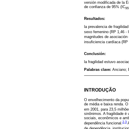
versión modificada de la E
de confianza de 95% (IC
9
Resultados:
la prevalencia de fragilid
sexo femenino (RP 1,46 - 
magnitudes de asociación co
insuficiencia cardíaca (RP 
Conclusión:
la fragilidad estuvo asoci
Palabras clave:
Anciano; 
INTRODUÇÃO
O envelhecimento da popul
de média e baixa renda. O
em 2001, para 23,5 milhõe
sinônimos. A fragilidade é
sociais, econômicos e amb
2
,
3
dependência funcional.
A
de dependência, institucio