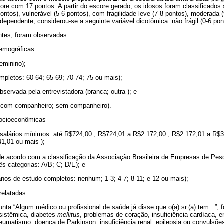
re com 17 pontos. A partir do escore gerado, os idosos foram classificados
4 pontos), vulnerável (5-6 pontos), com fragilidade leve (7-8 pontos), moderada 
ependente, considerou-se a seguinte variável dicotômica: não frágil (0-6 pont
ntes, foram observadas:
demográficas
eminino);
mpletos: 60-64; 65-69; 70-74; 75 ou mais);
observada pela entrevistadora (branca; outra ); e
l (com companheiro; sem companheiro).
 socioeconômicas
m salários mínimos: até R$724,00 ; R$724,01 a R$2.172,00 ; R$2.172,01 a R$3
1,01 ou mais );
 de acordo com a classificação da Associação Brasileira de Empresas de Pe
ês categorias: A/B; C; D/E); e
anos de estudo completos: nenhum; 1-3; 4-7; 8-11; e 12 ou mais);
relatadas
nta “Algum médico ou profissional de saúde já disse que o(a) sr.(a) tem...”, 
 sistêmica, diabetes
mellitus
, problemas de coração, insuficiência cardíaca, 
 reumatismo, doença de Parkinson, insuficiência renal, epilepsia ou convulsõ