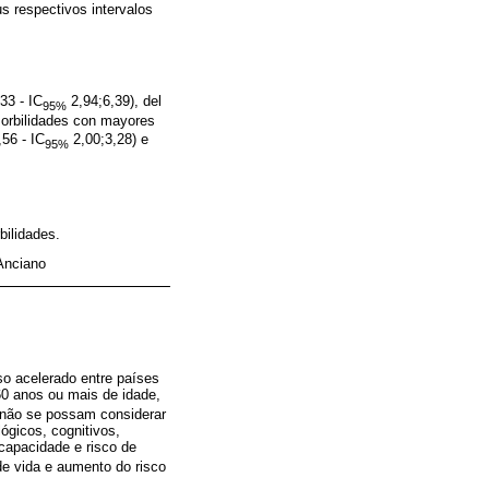
s respectivos intervalos
33 - IC
2,94;6,39), del
95%
morbilidades con mayores
56 - IC
2,00;3,28) e
95%
bilidades.
 Anciano
o acelerado entre países
60 anos ou mais de idade,
 não se possam considerar
ógicos, cognitivos,
capacidade e risco de
e vida e aumento do risco