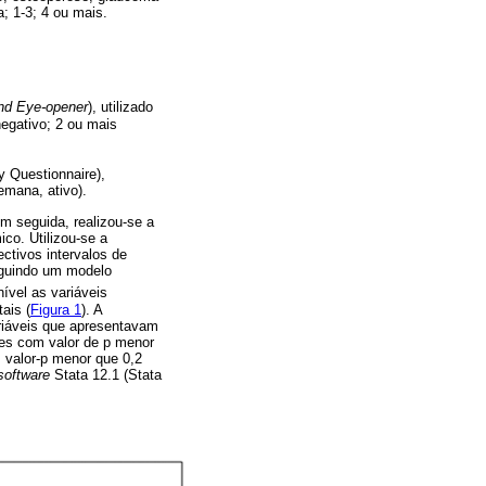
; 1-3; 4 ou mais.
and Eye-opener
), utilizado
negativo; 2 ou mais
y Questionnaire),
emana, ativo).
Em seguida, realizou-se a
co. Utilizou-se a
ctivos intervalos de
seguindo um modelo
nível as variáveis
ais (
Figura 1
). A
ariáveis que apresentavam
ões com valor de p menor
 valor-p menor que 0,2
software
Stata 12.1 (Stata