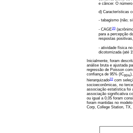
e câncer. O número
d) Características 
- tabagismo (não; s
20
- CAGE
(acrônimo
para a percepção da
respostas positivas,
- atividade física n
dicotomizada (até 1
Inicialmente, foram descri
análise bruta e ajustada p
regressão de Poisson com v
confiança de 95% (IC
)
95%
22
hierarquizado
com sele
socioeconômicas, no tercei
associação estatística foi
associação significativa 
ou igual a 0,05 foram cons
foram mantidas no modelo m
Corp, College Station, TX,