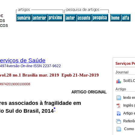
Serviços de Saúde
Serviços P
-4974
versão On-line
ISSN
2237-9622
Journal
 vol.28 no.1 Brasília mar. 2019 Epub 21-Mar-2019
SciELO
79-49742019000100008
Artigo
ARTIGO ORIGINAL
texto 
ores associados à fragilidade em
Inglês 
*
o Sul do Brasil, 2014
Artigo
Referên
Como c