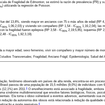
scala de Fragilidad de Edmonton; se estimó la razón de prevalencia (PR) y su
) utilizando la regresión de Poisson.
5%
ad fue del 13,8%, siendo mayor en ancianos con 75 o más años de edad (RP 4,
IC
1,06;2,03) y viviendo sin compañero (RP 1,54 - IC
1,16;2,04); las 
95%
95%
n la fragilidad fueron epilepsia (RP 3,58 - IC
2,19;5,85), isquemia (RP 2,
95%
2,48 - IC
1,92;3,19).
95%
ada a mayor edad, sexo femenino, vivir sin compañero y mayor número de mor
Estudios Transversales; Fragilidad; Anciano Frágil; Epidemiología; Salud del
ação, fenômeno observado em países de alta renda, encontra-se em process
 Brasil passou de uma população de 15,5 milhões (9,0%) de indivíduos com 
1
s (12,1%) em 2011.
O envelhecimento está associado à fragilidade, embora
 uma síndrome multidimensional que envolve fatores biológicos, físicos, psicol
ientais. Ela torna o idoso vulnerável a eventos adversos, aumentando sua in
 redução da autonomia dos idosos está relacionada à redução da qualidade d
4
nalização e morte prematura.