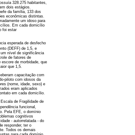
ssuía 328.275 habitantes,
em dois estágios.
efe da família, 133 dos
ções econômicas distintas.
ximadamente um idoso para
icílios. Em cada domicílio
 foi estar
ência esperada de desfecho
ento (DEFF) de 1,5, e
um nível de significância
ole de fatores de
re escore de morbidade, que
aior que 1,5.
eceberam capacitação com
do-piloto com idosos da
res (nome, idade, sexo) e
izados eram aplicados
contato em cada domicílio.
 Escala de Fragilidade de
pendência funcional,
so. Pela EFE, o domínio
roblemas cognitivos
dade - autorrelatada - do
e responder, ter o
nte. Todos os demais
guntas para cada domínio,