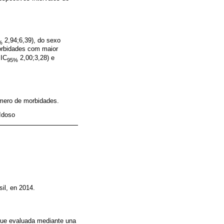
2,94;6,39), do sexo
%
orbidades com maior
 IC
2,00;3,28) e
95%
úmero de morbidades.
 Idoso
sil, en 2014.
 fue evaluada mediante una