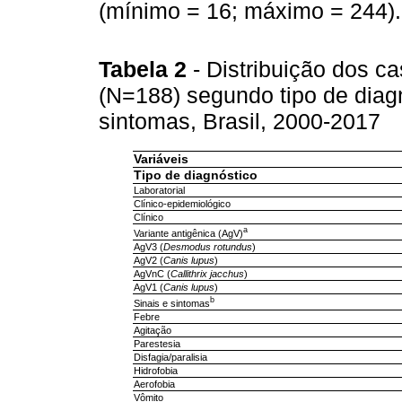
(mínimo = 16; máximo = 244).
Tabela 2
- Distribuição dos c
(N=188) segundo tipo de diagnó
sintomas, Brasil, 2000-2017
Variáveis
Tipo de diagnóstico
Laboratorial
Clínico-epidemiológico
Clínico
a
Variante antigênica (AgV)
AgV3 (
Desmodus rotundus
)
AgV2 (
Canis lupus
)
AgVnC (
Callithrix jacchus
)
AgV1 (
Canis lupus
)
b
Sinais e sintomas
Febre
Agitação
Parestesia
Disfagia/paralisia
Hidrofobia
Aerofobia
Vômito