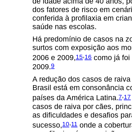
de idade acima de 40 anos, p
dos fatores de risco em cenár
conferida à profilaxia em cr
saúde nas escolas.
Há predomínio de casos na zo
surtos com exposição aos mo
,
15
16
2006 e 2009,
como já foi
9
2009.
A redução dos casos de raiva
Brasil está em consonância c
,
7
17
países da América Latina.
casos de raiva por cães, princ
as dificuldades e desafios pa
,
10
11
sucesso,
onde a cobertura