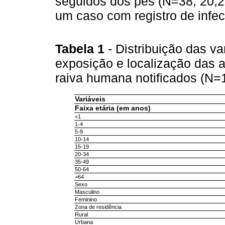
seguidos dos pés (N=38; 20,
um caso com registro de infecç
Tabela 1
- Distribuição das v
exposição e localização das 
raiva humana notificados (N=
Variáveis
Faixa etária (em anos)
<1
1-4
5-9
10-14
15-19
20-34
35-49
50-64
>64
Sexo
Masculino
Feminino
Zona de residência
Rural
Urbana