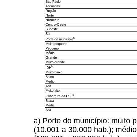
São Paulo
Tocantins
Região
Norte
Nordeste
Centro-Oeste
Sudeste
Sul
a
Porte do município
Muito pequeno
Pequeno
Médio
Grande
Muito grande
b
IDH
Muito baixo
Baixo
Médio
Alto
Muito alto
c
Cobertura da ESF
Baixa
Média
Alta
a) Porte do município: muito
(10.001 a 30.000 hab.); médio