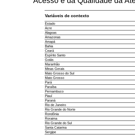
Acesso e da Qualidade da At
Variáveis de contexto
Estado
Acre
Alagoas
Amazonas
Amapá
Bahia
Ceará
Espírito Santo
Goiás
Maranhão
Minas Gerais
Mato Grosso do Sul
Mato Grosso
Pará
Paraíba
Pernambuco
Piauí
Paraná
Rio de Janeiro
Rio Grande do Norte
Rondônia
Roraima
Rio Grande do Sul
Santa Catarina
Sergipe