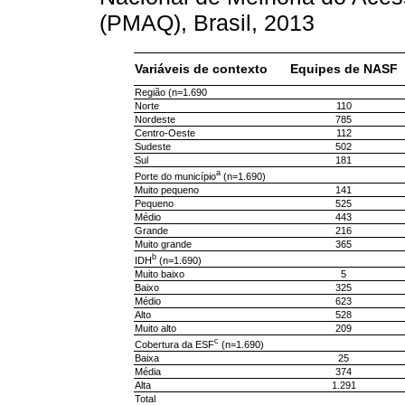
(PMAQ), Brasil, 2013
Variáveis de contexto
Equipes de NASF
Região (n=1.690
Norte
110
Nordeste
785
Centro-Oeste
112
Sudeste
502
Sul
181
a
Porte do município
(n=1.690)
Muito pequeno
141
Pequeno
525
Médio
443
Grande
216
Muito grande
365
b
IDH
(n=1.690)
Muito baixo
5
Baixo
325
Médio
623
Alto
528
Muito alto
209
c
Cobertura da ESF
(n=1.690)
Baixa
25
Média
374
Alta
1.291
Total