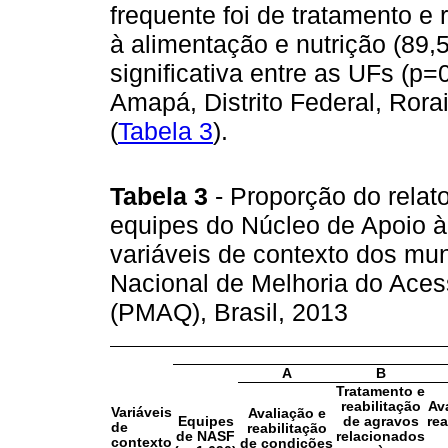
frequente foi de tratamento e 
à alimentação e nutrição (89,
significativa entre as UFs (p
Amapá, Distrito Federal, Ror
(
Tabela 3
).
Tabela 3
- Proporção do rela
equipes do Núcleo de Apoio à
variáveis de contexto dos mu
Nacional de Melhoria do Aces
(PMAQ), Brasil, 2013
A
B
Tratamento e
reabilitação
Av
Variáveis
Avaliação e
Equipes
de agravos
rea
de
reabilitação
de NASF
relacionados
contexto
de condições