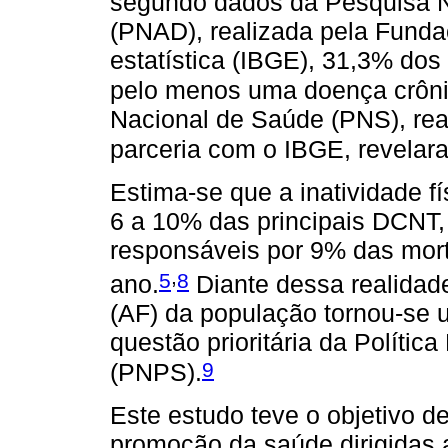
segundo dados da Pesquisa N
(PNAD), realizada pela Fundaç
estatística (IBGE), 31,3% dos
pelo menos uma doença crôni
Nacional de Saúde (PNS), rea
parceria com o IBGE, revela
Estima-se que a inatividade fí
6 a 10% das principais DCNT,
responsáveis por 9% das mor
,
5
8
ano.
Diante dessa realidade
(AF) da população tornou-se 
questão prioritária da Políti
9
(PNPS).
Este estudo teve o objetivo d
promoção da saúde dirigidas 