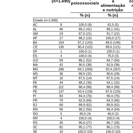
(n=1.690)
à
c
psicossociais
alimentação
e nutrição
% (n)
% (n)
Estado (n=1.690)
AC
8
100,0 (8)
62,5 (5)
AL
46
89,1 (41)
89,1 (41)
AM
24
87,5 (21)
91,7 (22)
AP
17
88,2 (15)
100,0 (17)
BA
164
87,2 (143)
89,0 (146)
8
CE
135
90,4 (122)
89,6 (121)
9
DF
1
100,0 (1)
100,0 (1)
ES
4
100,0 (4)
75,0 (3)
GO
59
88,1 (52)
84,7 (50)
MA
42
90,5 (38)
92,9 (39)
MG
286
94,1 (269)
93,4 (267)
9
MS
36
88,9 (32)
80,6 (29)
MT
16
87,5 (14)
87,5 (14)
PA
34
88,2 (30)
94,1 (32)
PB
112
88,4 (99)
88,4 (99)
9
PE
137
93,4 (128)
87,6 (120)
9
PI
83
84,3 (70)
90,4 (75)
PR
70
92,9 (65)
94,3 (66)
RJ
69
89,9 (62)
89,9 (62)
RN
56
98,2 (55)
96,4 (54)
RO
5
80,0 (4)
40,0 (2)
RR
4
100,0 (4)
100,0 (4)
RS
30
90,0 (27)
86,7 (26)
SC
81
95,1 (77)
90,1 (73)
SE
10
100,0 (10)
100,0 (10)