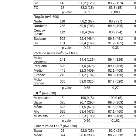
SP
143
90,2 (129)
83,2 (119)
8
TO
18
83,3 (15)
83,3 (15)
p valor
0,53
0,008
Região (n=1.690)
Norte
110
88,2 (97)
88,2 (97)
Nordeste
785
89,9 (706)
89,8 (705)
9
Centro-
112
88,4 (99)
83,9 (94)
Oeste
Sudeste
502
92,4 (464)
89,8 (451)
8
Sul
181
93,4 (169)
91,2 (165)
8
p valor
0,24
0,33
a
Porte do município
(n=1.690)
Muito
141
84,4 (126)
89,4 (126)
9
pequeno
Pequeno
525
91,0 (478)
89,1 (468)
8
Médio
443
92,3 (409)
92,1 (408)
9
Grande
216
91,2 (197)
88,0 (190)
8
Muito
365
89,0 (325)
87,7 (320)
8
grande
p valor
0,55
0,27
b
IDH
(n=1.690)
Muito baixo
5
100,0 (5)
100,0 (5)
Baixo
325
90,7 (295)
89,0 (289)
9
Médio
623
91,5 (570)
91,5 (570)
9
Alto
528
89,4 (472)
87,1 (460)
8
Muito alto
209
92,3 (193)
89,9 (188)
9
p valor
0,60
0,162
c
Cobertura da ESF
(n=1.690)
Baixa
25
92,0 (23)
92,0 (23)
Média
374
90,6 (339)
88,2 (330)
8