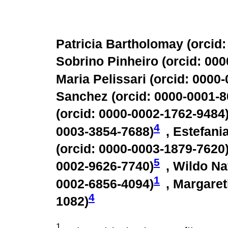
Patricia Bartholomay (
orcid
Sobrino Pinheiro (
orcid: 00
Maria Pelissari (
orcid: 0000
Sanchez (
orcid: 0000-0001-
(
orcid: 0000-0002-1762-9484
4
0003-3854-7688
)
, Estefan
(
orcid: 0000-0003-1879-7620
5
0002-9626-7740
)
, Wildo Na
1
0002-6856-4094
)
, Margare
4
1082
)
1