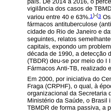
país. De 2014 a 2016, o perc
vigilância dos casos de TBM
)-(
1
3
variou entre 40 e 63%.
Os 
fármacos antituberculose (ant
cidade do Rio de Janeiro e d
seguintes, relatos semelhant
capitais, expondo um problem
década de 1990, a detecção d
(TBDR) deu-se por meio do I I
Fármacos Anti-TB, realizado 
Em 2000, por iniciativa do Ce
Fraga (CRPHF), o qual, à époc
organizacional da Secretaria
Ministério da Saúde, o Brasil 
TBMDR de forma passiva, a pa