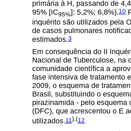
primária à H, passando de 4,4
10
95% [IC
]: 5,2%; 6,8%).
P
95%
inquérito são utilizados pela 
de casos pulmonares notifica
3
estimados.
Em consequência do II Inquéri
Nacional de Tuberculose, na c
comunidade científica a apro
fase intensiva de tratamento 
2009, o esquema de tratamento
Brasil, substituindo o esquema
pirazinamida - pelo esquema
(DFC), que acrescentou o E 
),(
11
12
utilizados.