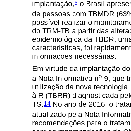
6
implantação,
o Brasil aprese
de pessoas com TBMDR (63%) 
possível realizar o monitoram
do TRM-TB a partir das alter
epidemiológica da TBDR, uma
características, foi rapidamen
informações necessárias.
Em virtude da implantação d
o
a Nota Informativa n
9, que t
utilização da nova tecnologia
à R (TBRR) diagnosticada pel
14
TS.
No ano de 2016, o trat
atualizado pela Nota Informat
recomendações para o trata