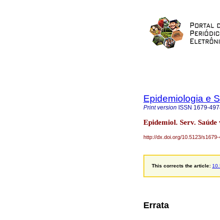
Epidemiologia e 
Print version
ISSN
1679-497
Epidemiol. Serv. Saúde
http://dx.doi.org/10.5123/s16
This corrects the article:
10
Errata