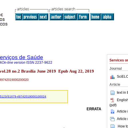
Serviços de Saúde
Services 
4
On-line version
ISSN
2237-9622
Journal
 vol.28 no.2 Brasília June 2019 Epub Aug 22, 2019
SciELO
79-49742019000200020
Article
text in
.5123/S1679-49742019000100024
English
(pdf)
ERRATA
Article
Article
How to 