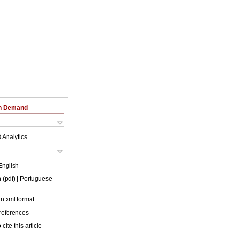
on Demand
 Analytics
English
 (pdf)
| Portuguese
 in xml format
 references
cite this article