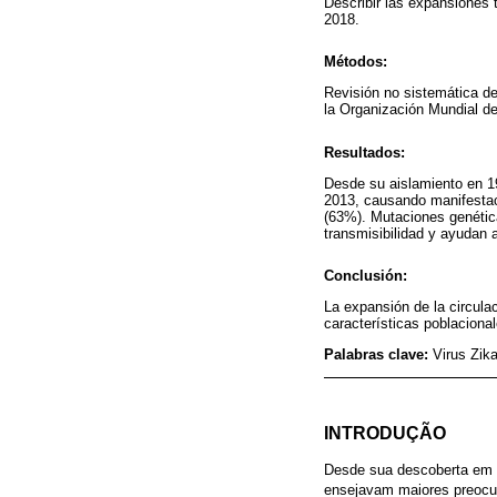
Describir las expansiones t
2018.
Métodos:
Revisión no sistemática de
la Organización Mundial de
Resultados:
Desde su aislamiento en 194
2013, causando manifestaci
(63%). Mutaciones genética
transmisibilidad y ayudan 
Conclusión:
La expansión de la circula
características poblacional
Palabras clave:
Virus Zik
INTRODUÇÃO
Desde sua descoberta em 1
ensejavam maiores preocupa