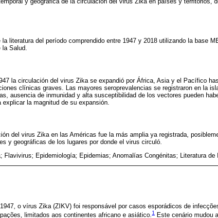
emporal y geográfica de la circulación del virus Zika en países y territorios,
 la literatura del período comprendido entre 1947 y 2018 utilizando la base
 la Salud.
7 la circulación del virus Zika se expandió por África, Asia y el Pacífico ha
ones clínicas graves. Las mayores seroprevalencias se registraron en la isl
s, ausencia de inmunidad y alta susceptibilidad de los vectores pueden habe
a explicar la magnitud de su expansión.
ción del virus Zika en las Américas fue la más amplia ya registrada, posible
es y geográficas de los lugares por donde el virus circuló.
a; Flavivirus; Epidemiología; Epidemias; Anomalías Congénitas; Literatura d
947, o vírus Zika (ZIKV) foi responsável por casos esporádicos de infecçõe
1
ções, limitados aos continentes africano e asiático.
Este cenário mudou a 