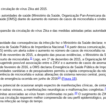
circulação do vírus Zika até 2015.
s autoridades de saúde (Ministério da Saúde, Organização Pan-Americana d
úde [OMS]) diante do aumento do número de casos de microcefalia e síndrom
expansão da circulação do vírus Zika e das medidas adotadas pelas autorida
avidade das consequências da infecção fez o Ministério da Saúde declarar, 
9
cia de Saúde Pública de Importância Nacional.
A partir dessa comunicação
 emitiu um alerta sobre o aumento no número de casos de microcefalia na 
8 de novembro de 2015, a despeito das poucas evidências, o Ministério da 
11
surto de microcefalia.
Logo, em 1º de dezembro de 2015, a Organização M
ugerindo possível associação entre o ZIKV e o aumento de casos de anomal
e fevereiro de 2016, a OMS declarou Emergência de Saúde Pública de Import
oridades sanitárias e de pesquisadores permitiu a rápida comprovação da rel
orrência de microcefalia e outras alterações do sistema nervoso central, po
14
 de emergência ocorrida em junho de 2016
(
Figura 1B
).
u potencial de ocasionar amplo espectro de manifestações clínicas, de sint
7
m outras viroses, a manifestações neurológicas e malformações congênitas.
20
nitas associadas ao vírus foram confirmadas no país.
O surgimento do ZI
ua circulação requerem melhor compreensão de seu perfil epidemiológico, par
na infecção ao longo do tempo.