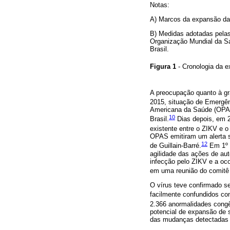
Notas:
A) Marcos da expansão da 
B) Medidas adotadas pela
Organização Mundial da Sa
Brasil.
Figura 1
- Cronologia da 
A preocupação quanto à gr
2015, situação de Emergên
Americana da Saúde (OPAS)
10
Brasil.
Dias depois, em 2
existente entre o ZIKV e o 
OPAS emitiram um alerta s
12
de Guillain-Barré.
Em 1º d
agilidade das ações de aut
infecção pelo ZIKV e a oc
em uma reunião do comitê
O vírus teve confirmado se
facilmente confundidos co
2.366 anormalidades congê
potencial de expansão de s
das mudanças detectadas 