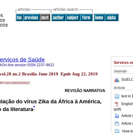
Serviços de Saúde
Services 
4
On-line version
ISSN
2237-9622
Journal
 vol.28 no.2 Brasília June 2019 Epub Aug 22, 2019
SciELO
79-49742019000200022
Article
REVISÃO NARRATIVA
text in
lação do vírus Zika da África à América,
English
*
 da literatura
(pdf)
Article
Article
How to 