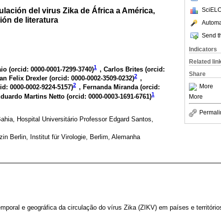
ulación del virus Zika de África a América,
SciELO
ón de literatura
Automat
Send th
Indicators
Related lin
1
io (
orcid: 0000-0001-7299-3740
)
, Carlos Brites (
orcid:
Share
2
Jan Felix Drexler (
orcid: 0000-0002-3509-0232
)
,
2
More
id: 0000-0002-9224-5157
)
, Fernanda Miranda (
orcid:
1
Eduardo Martins Netto (
orcid: 0000-0003-1691-6761
)
More
Permali
ahia, Hospital Universitário Professor Edgard Santos,
in Berlin, Institut für Virologie, Berlim, Alemanha
poral e geográfica da circulação do vírus Zika (ZIKV) em países e territóri