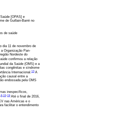
a Saúde [OPAS] e
e de Guillain-Barré no
des de saúde
no dia 11 de novembro de
, a Organização Pan-
região Nordeste do
Saúde confirmou a relação
undial da Saúde (OMS) e a
ias congênitas e síndrome
13
ância Internacional.
A
ação causal entre a
sição endossada pela OMS
omas inespecíficos,
,
8
,
15
-
19
Até o final de 2016,
KV nas Américas e o
a facilitar o entendimento