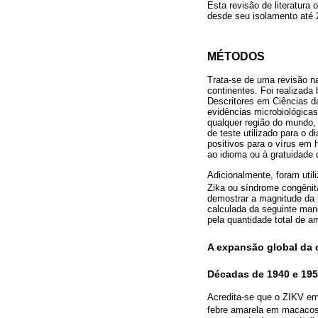
Esta revisão de literatura
desde seu isolamento até 
MÉTODOS
Trata-se de uma revisão na
continentes. Foi realizad
Descritores em Ciências da 
evidências microbiológic
qualquer região do mundo, 
de teste utilizado para o 
positivos para o vírus em
ao idioma ou à gratuidade 
Adicionalmente, foram util
Zika ou síndrome congênita
demostrar a magnitude da 
calculada da seguinte mane
pela quantidade total de 
A expansão global da 
Décadas de 1940 e 19
Acredita-se que o ZIKV eme
febre amarela em macaco