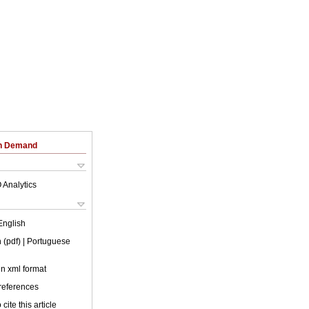
on Demand
 Analytics
English
 (pdf)
| Portuguese
 in xml format
 references
cite this article