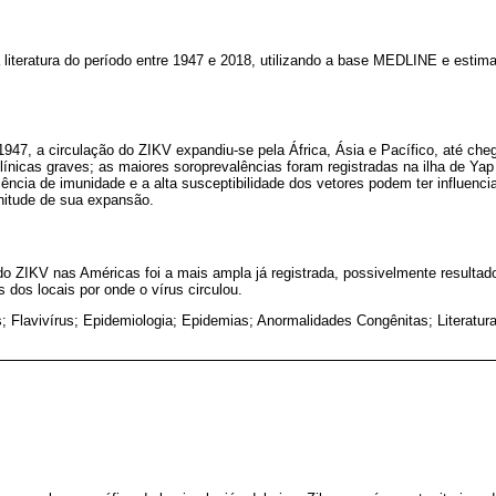
 literatura do período entre 1947 e 2018, utilizando a base MEDLINE e estim
947, a circulação do ZIKV expandiu-se pela África, Ásia e Pacífico, até ch
nicas graves; as maiores soroprevalências foram registradas na ilha de Yap
ncia de imunidade e a alta susceptibilidade dos vetores podem ter influenci
nitude de sua expansão.
o ZIKV nas Américas foi a mais ampla já registrada, possivelmente resultado
 dos locais por onde o vírus circulou.
s; Flavivírus; Epidemiologia; Epidemias; Anormalidades Congênitas; Literatu