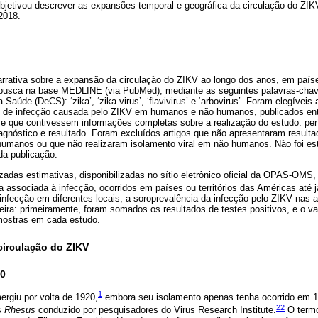
 objetivou descrever as expansões temporal e geográfica da circulação do ZIKV
2018.
rrativa sobre a expansão da circulação do ZIKV ao longo dos anos, em países
a busca na base MEDLINE (via PubMed), mediante as seguintes palavras-chav
Saúde (DeCS): ‘zika’, ‘zika virus’, ‘flavivirus’ e ‘arbovirus’. Foram elegívei
as de infecção causada pelo ZIKV em humanos e não humanos, publicados en
e que contivessem informações completas sobre a realização do estudo: perío
diagnóstico e resultado. Foram excluídos artigos que não apresentaram resultad
 humanos ou que não realizaram isolamento viral em não humanos. Não foi est
da publicação.
izadas estimativas, disponibilizadas no sítio eletrônico oficial da OPAS-OMS
 associada à infecção, ocorridos em países ou territórios das Américas até j
infecção em diferentes locais, a soroprevalência da infecção pelo ZIKV nas
ira: primeiramente, foram somados os resultados de testes positivos, e o val
amostras em cada estudo.
circulação do ZIKV
50
1
rgiu por volta de 1920,
embora seu isolamento apenas tenha ocorrido em 1
22
s
Rhesus
conduzido por pesquisadores do Virus Research Institute.
O termo