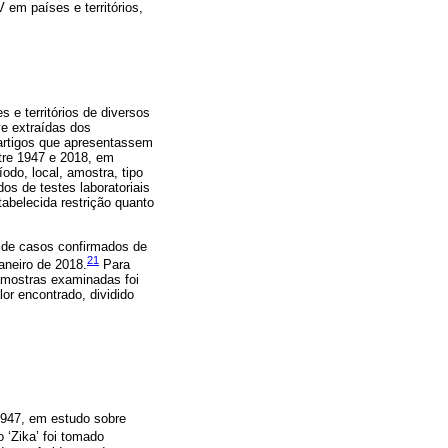
 em países e territórios,
 e territórios de diversos
e extraídas dos
s artigos que apresentassem
tre 1947 e 2018, em
do, local, amostra, tipo
os de testes laboratoriais
abelecida restrição quanto
, de casos confirmados de
21
aneiro de 2018.
Para
 amostras examinadas foi
or encontrado, dividido
947, em estudo sobre
 ‘Zika’ foi tomado