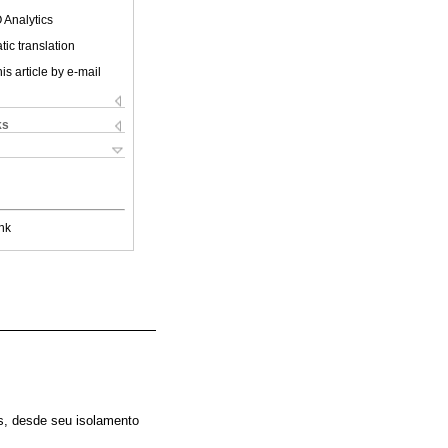
 Analytics
ic translation
is article by e-mail
ks
nk
os, desde seu isolamento