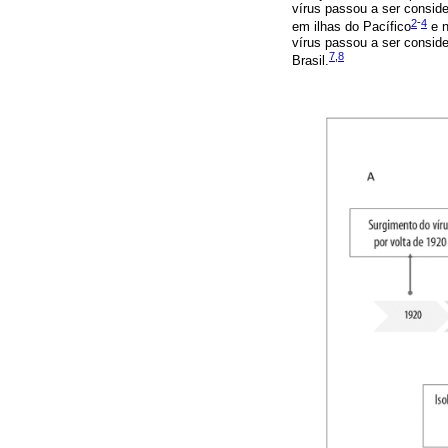
vírus passou a ser consid
2
-
4
em ilhas do Pacífico
e n
vírus passou a ser consid
7
,
8
Brasil.