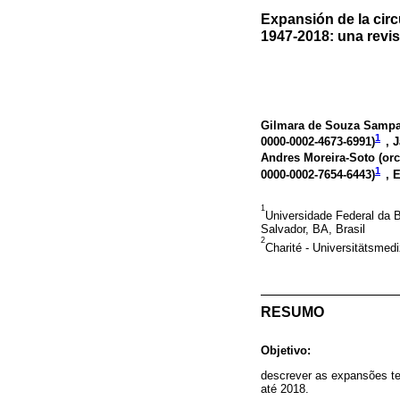
Expansión de la circ
1947-2018: una revisi
Gilmara de Souza Sampa
1
0000-0002-4673-6991
)
, 
Andres Moreira-Soto (
orc
1
0000-0002-7654-6443
)
, 
1
Universidade Federal da B
Salvador, BA, Brasil
2
Charité - Universitätsmediz
RESUMO
Objetivo:
descrever as expansões tem
até 2018.