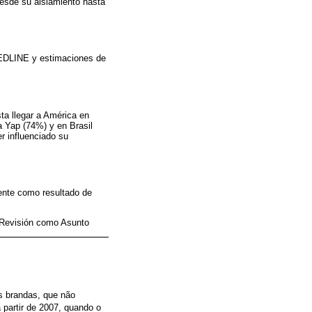
 desde su aislamiento hasta
 MEDLINE y estimaciones de
sta llegar a América en
a Yap (74%) y en Brasil
r influenciado su
mente como resultado de
e Revisión como Asunto
s brandas, que não
partir de 2007, quando o