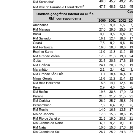
c
48,8
45,7
49,2
45
RM Sorocaba
c
47,7
48,3
42,3
45
RM Vale do Paraíba e Litoral Norte
Coe
a
Unidade geográfica Interior da UF
e
b
RM
correspondente
2000
2001
2002
20
Amazonas
7,8
9,0
6,5
7
RM Manaus
27,0
29,6
25,5
27
Bahia
4,1
4,5
5,8
5
RM Salvador
16,1
12,4
18,6
17
Ceará
7,5
9,2
9,6
10
RM Fortaleza
16,8
18,8
18,6
19
Espírito Santo
11,0
11,3
11,2
15
RM Grande Vitória
17,5
21,6
19,0
24
Goiás
21,6
20,3
17,6
18
RM Goiânia
24,1
20,3
25,1
19
Maranhão
2,1
2,4
4,2
3
RM Grande São Luís
11,1
18,4
16,4
11
Minas Gerais
11,6
11,2
11,4
12
RM Belo Horizonte
15,8
14,1
12,4
16
Pará
2,9
4,6
2,5
6
RM Belém
19,6
30,8
17,0
23
Paraná
21,8
21,2
21,5
21
RM Curitiba
26,2
25,7
25,5
24
Pernambuco
7,6
6,4
8,1
6
RM Recife
14,0
16,8
13,5
17
Rio de Janeiro
17,3
15,6
18,6
15
RM Rio de Janeiro
21,5
19,0
20,8
21
Rio Grande do Norte
6,9
9,2
8,1
11
RM Natal
10,6
15,8
17,3
16
Rio Grande do Sul
26,7
25,2
24,3
27