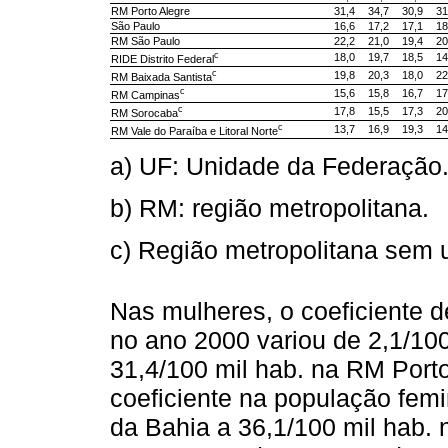
RM Porto Alegre
31,4
34,7
30,9
31
São Paulo
16,6
17,2
17,1
18
RM São Paulo
22,2
21,0
19,4
20
c
18,0
19,7
18,5
14
RIDE Distrito Federal
c
19,8
20,3
18,0
22
RM Baixada Santista
c
15,6
15,8
16,7
17
RM Campinas
c
17,8
15,5
17,3
20
RM Sorocaba
c
13,7
16,9
19,3
14
RM Vale do Paraíba e Litoral Norte
a) UF: Unidade da Federação
b) RM: região metropolitana.
c) Região metropolitana sem 
Nas mulheres, o coeficiente 
no ano 2000 variou de 2,1/100
31,4/100 mil hab. na RM Port
coeficiente na população femin
da Bahia a 36,1/100 mil hab. 