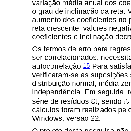
variação média anual dos coef
o grau de inclinação da reta. 
aumento dos coeficientes no
reta crescente; valores negat
coeficientes e inclinação dec
Os termos de erro para regr
ser correlacionados, necess
15
autocorrelação.
Para satisf
verificaram-se as suposições 
distribuição normal, média zer
independência. Em seguida, r
t
série de resíduos Ɛt, sendo
Ɛ
Ɛ
t
=
cálculos foram realizados pel
Windows, versão 22.
O projeto desta pesquisa não