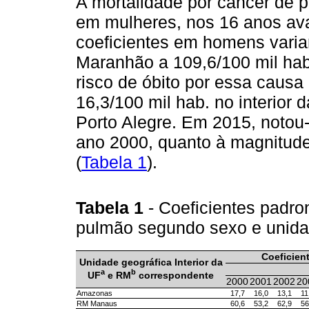
A mortalidade por câncer de 
em mulheres, nos 16 anos aval
coeficientes em homens variar
Maranhão a 109,6/100 mil hab
risco de óbito por essa causa
16,3/100 mil hab. no interior
Porto Alegre. Em 2015, noto
ano 2000, quanto à magnitude 
(
Tabela 1
).
Tabela 1
- Coeficientes padro
pulmão segundo sexo e unida
Coeficien
Unidade geográfica Interior da
a
b
UF
e RM
correspondente
2000
2001
2002
20
Amazonas
17,7
16,0
13,1
11
RM Manaus
60,6
53,2
62,9
56