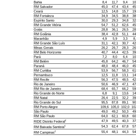
Bahia
8,4
11,7
9,4
10
RM Salvador
45,0
47,4
43,4
45
Ceará
12,5
14,8
15,7
19
RM Fortaleza
34,9
34,5
38,8
38
Espírito Santo
30,0
29,3
34,8
32
RM Grande Vitória
54,7
51,2
62,6
45
Goiás
28,8
36,1
26,5
28
RM Goiânia
38,4
42,8
51,1
44
Maranhão
4,9
5,9
3,3
8
RM Grande São Luís
31,1
42,1
30,7
42
Minas Gerais
26,2
26,7
28,3
26
RM Belo Horizonte
40,7
44,4
42,5
39
Pará
7,2
8,0
6,4
10
RM Belém
45,8
64,2
46,7
54
Paraná
48,0
48,4
46,0
45
RM Curitiba
53,9
56,7
58,3
61
Pernambuco
12,5
11,8
13,1
14
RM Recife
56,3
47,5
48,5
42
Rio de Janeiro
50,6
46,9
47,1
47
RM Rio de Janeiro
68,4
65,7
66,2
59
Rio Grande do Norte
6,8
9,1
13,6
14
RM Natal
26,4
22,5
32,2
39
Rio Grande do Sul
95,5
87,8
89,1
90
RM Porto Alegre
109,6
105,0
102,0
10
São Paulo
49,0
49,2
50,3
49
RM São Paulo
64,0
62,1
60,8
60
c
47,9
49,5
40,3
37
RIDE Distrito Federal
c
54,3
62,4
67,8
57
RM Baixada Santista
c
55,4
48,1
44,3
54
RM Campinas