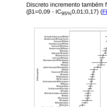
Discreto incremento também fo
(β1=0,09 - IC
0,01;0,17) (
F
95%