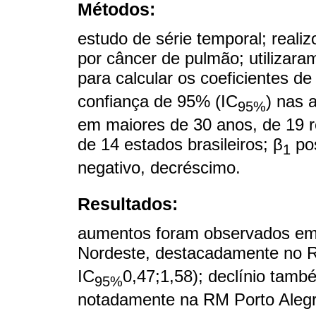
Métodos:
estudo de série temporal; realiz
por câncer de pulmão; utilizara
para calcular os coeficientes de
confiança de 95% (IC
) nas 
95%
em maiores de 30 anos, de 19 re
de 14 estados brasileiros; β
pos
1
negativo, decréscimo.
Resultados:
aumentos foram observados em 
Nordeste, destacadamente no R
IC
0,47;1,58); declínio també
95%
notadamente na RM Porto Aleg