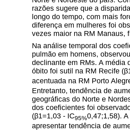
razões sugere que a disparid
longo do tempo, com mais for
diferença em mulheres foi obs
vezes maior na RM Manaus, fre
Na análise temporal dos coefi
pulmão em homens, observou-
declinante em RMs. A média d
óbito foi sutil na RM Recife (β
acentuada na RM Porto Alegre
Entretanto, tendência de aum
geográficas do Norte e Norde
dos coeficientes foi observad
(β1=1,03 - IC
0,47;1,58). 
95%
apresentar tendência de aume