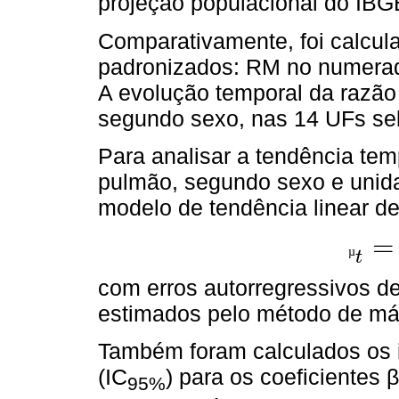
projeção populacional do IBG
Comparativamente, foi calcula
padronizados: RM no numerado
A evolução temporal da razão d
segundo sexo, nas 14 UFs se
Para analisar a tendência tem
pulmão, segundo sexo e unida
modelo de tendência linear de
=
µ
µ
t
=
β
0
+
t
com erros autorregressivos d
estimados pelo método de má
Também foram calculados os i
(IC
) para os coeficientes 
95%