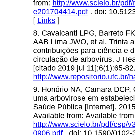
from:
http://www.scielo.br/pd
e201704414.pdf
. doi: 10.51
[
Links
]
8. Cavalcanti LPG, Barreto F
AAB Lima JWO, et al. Trinta a
contribuições para ciência e d
circulação de arbovírus. J Heal
[citado 2019 jul 11];6(1):65-8
http://www.repositorio.ufc.br/
9. Honório NA, Camara DCP, C
uma arbovirose em estabeleci
Saúde Pública [Internet]. 2015
Available from: Available from
http://www.scielo.br/pdf/csp
0906.pdf
. doi: 10.1590/0102