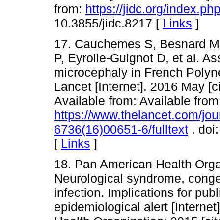
from:
https://jidc.org/index.ph
10.3855/jidc.8217 [
Links
]
17. Cauchemes S, Besnard M, 
P, Eyrolle-Guignot D, et al. A
microcephaly in French Polyne
Lancet [Internet]. 2016 May [
Available from: Available from
https://www.thelancet.com/jour
6736(16)00651-6/fulltext
. doi
[
Links
]
18. Pan American Health Orga
Neurological syndrome, congen
infection. Implications for pub
epidemiological alert [Intern