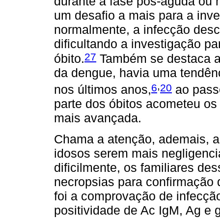
durante a fase pós-aguda ou 
um desafio a mais para a inve
normalmente, a infecção des
dificultando a investigação p
27
óbito.
Também se destaca a 
da dengue, havia uma tendênc
,
6
20
nos últimos anos,
ao passo
parte dos óbitos acometeu os
mais avançada.
Chama a atenção, ademais, a
idosos serem mais negligenci
dificilmente, os familiares de
necropsias para confirmação 
foi a comprovação de infecção
positividade de Ac IgM, Ag e 