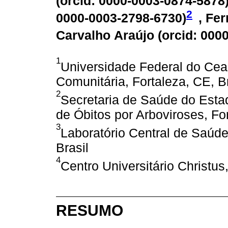
(
orcid: 0000-0003-0874-5878
2
0000-0003-2798-6730
)
, Fe
Carvalho Araújo (
orcid: 000
1
Universidade Federal do Ce
Comunitária, Fortaleza, CE, Br
2
Secretaria de Saúde do Esta
de Óbitos por Arboviroses, For
3
Laboratório Central de Saúde
Brasil
4
Centro Universitário Christus,
RESUMO