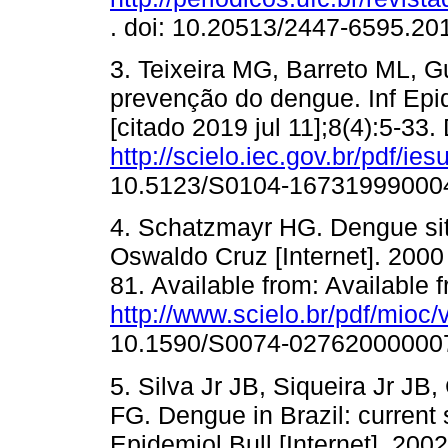
. doi: 10.20513/2447-6595.2
3. Teixeira MG, Barreto ML, 
prevenção do dengue. Inf Epi
[citado 2019 jul 11];8(4):5-33
http://scielo.iec.gov.br/pdf/i
10.5123/S0104-16731999000
4. Schatzmayr HG. Dengue sit
Oswaldo Cruz [Internet]. 2000 
81. Available from: Available 
http://www.scielo.br/pdf/mioc
10.1590/S0074-02762000000
5. Silva Jr JB, Siqueira Jr JB
FG. Dengue in Brazil: current s
Epidemiol Bull [Internet]. 2002