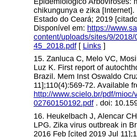
Epidemiológico Arboviroses:
chikungunya e zika [Internet].
Estado do Ceará; 2019 [citado
Disponível em:
https://www.s
content/uploads/sites/9/2018
45_2018.pdf
[
Links
]
15. Zanluca C, Melo VC, Mos
Luz K. First report of autocht
Brazil. Mem Inst Oswaldo Cruz 
11];110(4):569-72. Available f
http://www.scielo.br/pdf/mio
02760150192.pdf
. doi: 10.1
16. Heukelbach J, Alencar CH,
LPG. Zika virus outbreak in Bra
2016 Feb [cited 2019 Jul 11];1