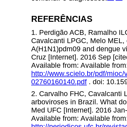
REFERÊNCIAS
1. Perdigão ACB, Ramalho IL
Cavalcanti LPGC, Melo MEL, et
A(H1N1)pdm09 and dengue vir
Cruz [Internet]. 2016 Sep [cit
Available from: Available from
http://www.scielo.br/pdf/mio
02760160140.pdf
. doi: 10.1
2. Carvalho FHC, Cavalcanti L
arboviroses in Brazil. What 
Med UFC [Internet]. 2016 Jan-J
Available from: Available from
http://periodicos.ufc.br/revis