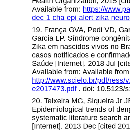
Health Organization; 2015 [cit
Available from:
https://www.p
dec-1-cha-epi-alert-zika-neur
19. França GVA, Pedi VD, Ga
Garcia LP. Síndrome congênit
Zika em nascidos vivos no Bra
casos notificados e confirma
Saúde [Internet]. 2018 Jul [ci
Available from: Available from
http://www.scielo.br/pdf/ress
e2017473.pdf
. doi: 10.5123
20. Teixeira MG, Siqueira Jr J
Epidemiological trends of den
systematic literature search 
[Internet]. 2013 Dec [cited 20