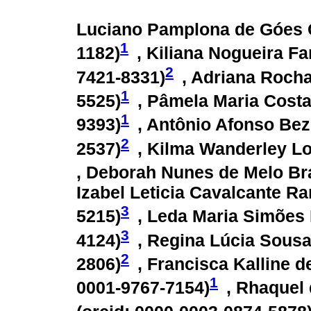
Luciano Pamplona de Góes C
1
1182
)
, Kiliana Nogueira Fa
2
7421-8331
)
, Adriana Rocha
1
5525
)
, Pâmela Maria Costa
1
9393
)
, Antônio Afonso Bez
2
2537
)
, Kilma Wanderley Lo
, Deborah Nunes de Melo Br
Izabel Leticia Cavalcante Ra
3
5215
)
, Leda Maria Simões 
3
4124
)
, Regina Lúcia Sousa
2
2806
)
, Francisca Kalline d
1
0001-9767-7154
)
, Rhaquel