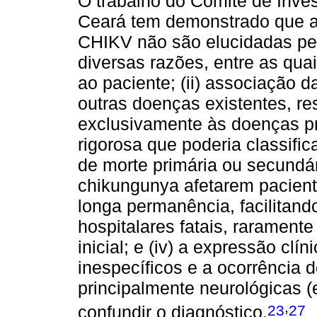
O trabalho do Comitê de Inves
Ceará tem demonstrado que a
CHIKV não são elucidadas pela
diversas razões, entre as quai
ao paciente; (ii) associação
outras doenças existentes, re
exclusivamente às doenças pr
rigorosa que poderia classifi
de morte primária ou secundári
chikungunya afetarem pacient
longa permanência, facilitand
hospitalares fatais, rarament
inicial; e (iv) a expressão cl
inespecíficos e a ocorrência 
principalmente neurológicas (
,
23
27
confundir o diagnóstico.