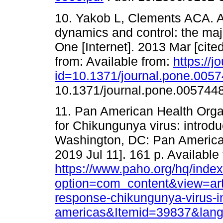
10. Yakob L, Clements ACA. 
dynamics and control: the ma
One [Internet]. 2013 Mar [cite
from: Available from:
https://j
id=10.1371/journal.pone.005
10.1371/journal.pone.005744
11. Pan American Health Orga
for Chikungunya virus: introduc
Washington, DC: Pan American
2019 Jul 11]. 161 p. Available
https://www.paho.org/hq/inde
option=com_content&view=art
response-chikungunya-virus-in
americas&Itemid=39837&lan