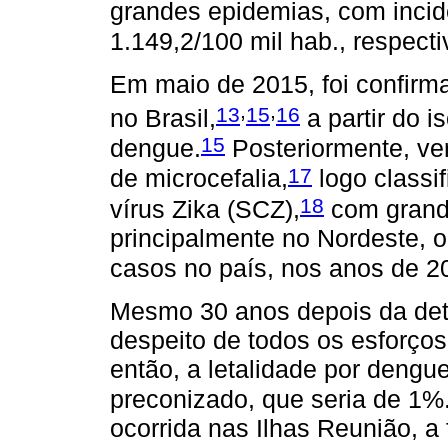
grandes epidemias, com incid
1.149,2/100 mil hab., respect
Em maio de 2015, foi confirm
,
,
13
15
16
no Brasil,
a partir do 
15
dengue.
Posteriormente, ve
17
de microcefalia,
logo classi
18
vírus Zika (SCZ),
com grande
principalmente no Nordeste, 
casos no país, nos anos de 2
Mesmo 30 anos depois da det
despeito de todos os esforço
então, a letalidade por deng
preconizado, que seria de 1%
ocorrida nas Ilhas Reunião, a