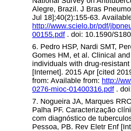
National Survey on Antituberc
Alegre, Brazil. J Bras Pneumol
Jul 18];40(2):155-63. Availabl
http://www.scielo.br/pdf/jbpn
00155.pdf
. doi: 10.1590/S1
6. Pedro HSP, Nardi SMT, Pere
Gomes HM, et al. Clinical and 
individuals with drug-resista
[Internet]. 2015 Apr [cited 201
from: Available from:
http://w
0276-mioc-01400316.pdf
. do
7. Nogueira JA, Marques RRC,
Palha PF. Caracterização clín
com diagnóstico de tuberculo
Pessoa, PB. Rev Eletr Enf [Int