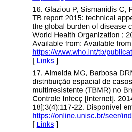
16. Glaziou P, Sismanidis C, P
TB report 2015: technical ap
the global burden of disease 
World Health Organization ; 20
Available from: Available from
https://www.who.int/tb/public
[
Links
]
17. Almeida MG, Barbosa DRM
distribuição espacial de casos
multirresistente (TBMR) no Br
Controle Infecç [Internet]. 201
18];3(4):117-22. Disponível e
https://online.unisc.br/seer/
[
Links
]