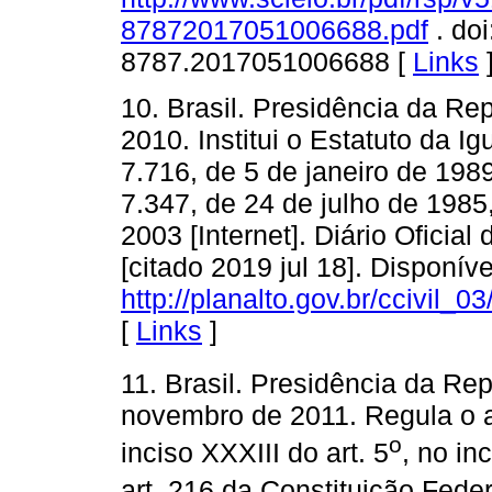
87872017051006688.pdf
. do
8787.2017051006688 [
Links
10. Brasil. Presidência da Rep
2010. Institui o Estatuto da Ig
7.716, de 5 de janeiro de 1989
7.347, de 24 de julho de 1985
2003 [Internet]. Diário Oficial 
[citado 2019 jul 18]. Disponív
http://planalto.gov.br/ccivil_
[
Links
]
11. Brasil. Presidência da Rep
novembro de 2011. Regula o a
o
inciso XXXIII do art. 5
, no inc
art. 216 da Constituição Federa