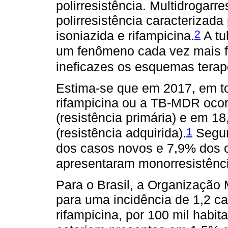
polirresistência. Multidrogar
polirresistência caracterizada
2
isoniazida e rifampicina.
A tu
um fenômeno cada vez mais f
ineficazes os esquemas terapê
Estima-se que em 2017, em to
rifampicina ou a TB-MDR oco
(resistência primária) e em 1
1
(resistência adquirida).
Segun
dos casos novos e 7,9% dos 
apresentaram monorresistênci
Para o Brasil, a Organização
para uma incidência de 1,2 c
rifampicina, por 100 mil habit