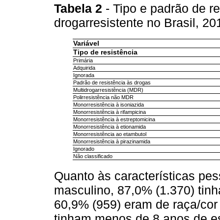
Tabela 2
- Tipo e padrão de r
drogarresistente no Brasil, 2
Variável
Tipo de resistência
Primária
Adquirida
Ignorada
Padrão de resistência às drogas
Multidrogarresistência (MDR)
Polirresistência não MDR
Monorresistência à isoniazida
Monorresistência à rifampicina
Monorresistência à estreptomicina
Monorresistência à etionamida
Monorresistência ao etambutol
Monorresistência à pirazinamida
Ignorado
Não classificado
Quanto às características pes
masculino, 87,0% (1.370) tinh
60,9% (959) eram de raça/cor
tinham menos de 8 anos de es