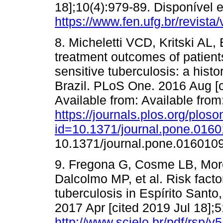
18];10(4):979-89. Disponível 
https://www.fen.ufg.br/revist
8. Micheletti VCD, Kritski AL,
treatment outcomes of patients
sensitive tuberculosis: a histo
Brazil. PLoS One. 2016 Aug [c
Available from: Available from
https://journals.plos.org/ploso
id=10.1371/journal.pone.016
10.1371/journal.pone.016010
9. Fregona G, Cosme LB, More
Dalcolmo MP, et al. Risk facto
tuberculosis in Espírito Santo,
2017 Apr [cited 2019 Jul 18];5
http://www.scielo.br/pdf/rsp/