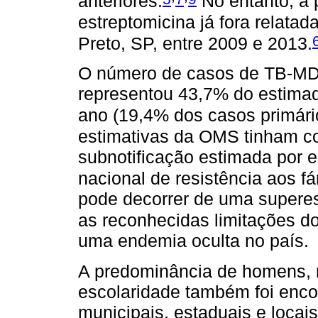
anteriores.
No entanto, a 
estreptomicina já fora relata
Preto, SP, entre 2009 e 2013.
O número de casos de TB-MD
representou 43,7% do estimad
ano (19,4% dos casos primári
estimativas da OMS tinham co
subnotificação estimada por es
nacional de resistência aos f
pode decorrer de uma supere
as reconhecidas limitações d
uma endemia oculta no país.
A predominância de homens, n
escolaridade também foi enco
municipais, estaduais e locai