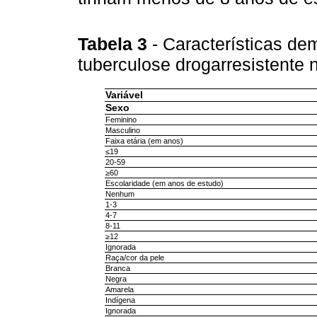
Tabela 3
- Características de
tuberculose drogarresistente 
Variável
Sexo
Feminino
Masculino
Faixa etária (em anos)
≤19
20-59
≥60
Escolaridade (em anos de estudo)
Nenhum
1-3
4-7
8-11
≥12
Ignorada
Raça/cor da pele
Branca
Negra
Amarela
Indígena
Ignorada