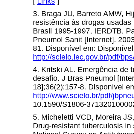
[
Links
]
3. Braga JU, Barreto AMW, Hij
resistência às drogas usadas 
Brasil 1995-1997, IERDTB. Part
Pneumol Sanit [Internet]. 2003 
81. Disponível em: Disponíve
http://scielo.iec.gov.br/pdf/b
4. Kritski AL. Emergência de 
desafio. J Bras Pneumol [Inter
18];36(2):157-8. Disponível e
http://www.scielo.br/pdf/jbpn
10.1590/S1806-37132010000
5. Micheletti VCD, Moreira JS,
Drug-resistant tuberculosis in