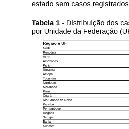
estado sem casos registrados
Tabela 1
- Distribuição dos c
por Unidade da Federação (UF
Região e UF
Norte
Rondônia
Acre
Amazonas
Pará
Roraima
Amapá
Tocantins
Nordeste
Maranhão
Piauí
Ceará
Rio Grande do Norte
Paraíba
Pernambuco
Alagoas
Sergipe
Bahia
Sudeste