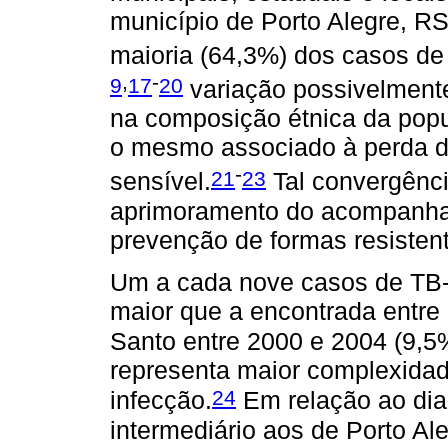
município de Porto Alegre, RS
maioria (64,3%) dos casos de
,
-
9
17
20
variação possivelmente
na composição étnica da popu
o mesmo associado à perda d
-
21
23
sensível.
Tal convergênc
aprimoramento do acompanha
prevenção de formas resisten
Um a cada nove casos de TB-D
maior que a encontrada entre
Santo entre 2000 e 2004 (9,5
representa maior complexida
24
infecção.
Em relação ao diab
intermediário aos de Porto Al