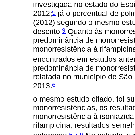
investigada no estado do Espí
9
2012;
já o percentual de poli
(2012) segundo o mesmo estudo
9
descrito.
Quanto às monorres
predominância de monorresist
monorresistência à rifampicin
encontrados em estudos anter
predominância de monorresistê
relatada no município de São 
6
2013.
o mesmo estudo citado, foi sup
monorresistências, os result
monorresistência à isoniazida
rifampicina, resultados seme
,
,
5
7
9