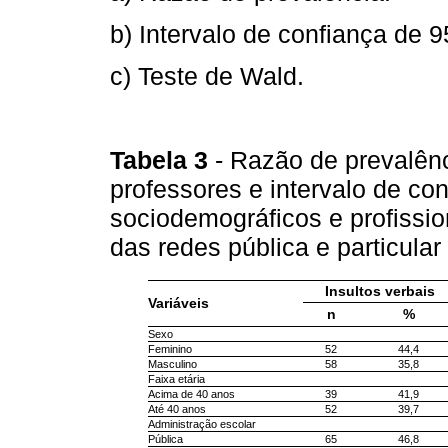
b) Intervalo de confiança de 
c) Teste de Wald.
Tabela 3
- Razão de prevalênc
professores e intervalo de c
sociodemográficos e profissi
das redes pública e particula
Insultos verbais
Variáveis
n
%
Sexo
Feminino
52
44,4
Masculino
58
35,8
Faixa etária
Acima de 40 anos
39
41,9
Até 40 anos
52
39,7
Administração escolar
Pública
65
46,8