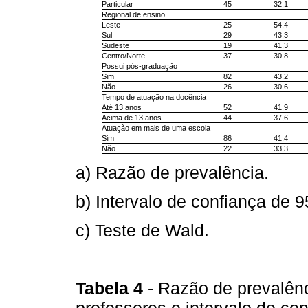
Particular
45
32,1
Regional de ensino
Leste
25
54,4
Sul
29
43,3
Sudeste
19
41,3
Centro/Norte
37
30,8
Possui pós-graduação
Sim
82
43,2
Não
26
30,6
Tempo de atuação na docência
Até 13 anos
52
41,9
Acima de 13 anos
44
37,6
Atuação em mais de uma escola
Sim
86
41,4
Não
22
33,3
a) Razão de prevalência.
b) Intervalo de confiança de 
c) Teste de Wald.
Tabela 4
- Razão de prevalên