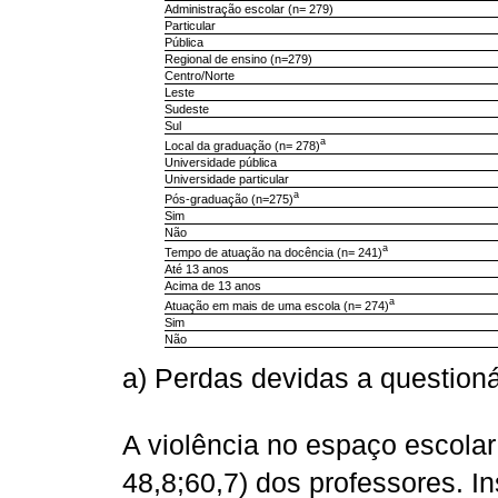
Administração escolar (n= 279)
Particular
Pública
Regional de ensino (n=279)
Centro/Norte
Leste
Sudeste
Sul
a
Local da graduação (n= 278)
Universidade pública
Universidade particular
a
Pós-graduação (n=275)
Sim
Não
a
Tempo de atuação na docência (n= 241)
Até 13 anos
Acima de 13 anos
a
Atuação em mais de uma escola (n= 274)
Sim
Não
a) Perdas devidas a questioná
A violência no espaço escolar 
48,8;60,7) dos professores. I