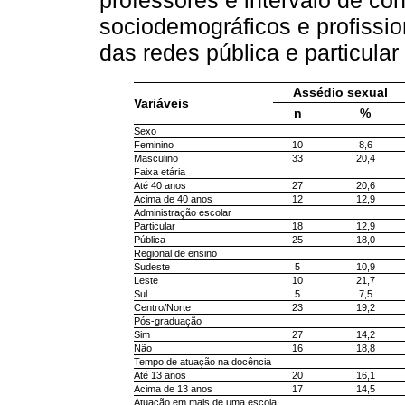
professores e intervalo de c
sociodemográficos e profissi
das redes pública e particula
Assédio sexual
Variáveis
n
%
Sexo
Feminino
10
8,6
Masculino
33
20,4
Faixa etária
Até 40 anos
27
20,6
Acima de 40 anos
12
12,9
Administração escolar
Particular
18
12,9
Pública
25
18,0
Regional de ensino
Sudeste
5
10,9
Leste
10
21,7
Sul
5
7,5
Centro/Norte
23
19,2
Pós-graduação
Sim
27
14,2
Não
16
18,8
Tempo de atuação na docência
Até 13 anos
20
16,1
Acima de 13 anos
17
14,5
Atuação em mais de uma escola