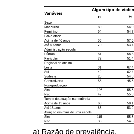
Algum tipo de violê
Variáveis
n
%
Sexo
Masculino
89
54,9
Feminino
64
54,7
Faixa etária
Acima de 40 anos
53
57,0
Até 40 anos
70
53,4
Administração escolar
Pública
81
58,3
Particular
72
51,4
Regional de ensino
Leste
31
67,4
Sul
42
62,4
Sudeste
25
54,3
Centro/Norte
55
45,8
Pós-graduação
Sim
106
55,8
Não
47
55,3
Tempo de atuação na docência
Acima de 13 anos
68
58,1
Até 13 anos
66
53,2
Atuação em mais de uma escola
Sim
115
55,3
Não
36
54,6
a) Razão de prevalência.