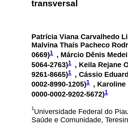
transversal
Patrícia Viana Carvalhedo L
Malvina Thaís Pacheco Rodr
1
0669
)
, Márcio Dênis Mede
1
5064-2763
)
, Keila Rejane 
1
9261-8665
)
, Cássio Eduar
1
0002-8990-1205
)
, Karolin
1
0000-0002-9202-5672
)
1
Universidade Federal do Pi
Saúde e Comunidade, Teresina