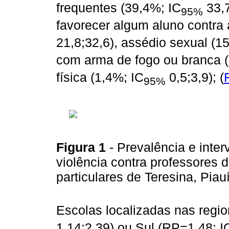
frequentes (39,4%; IC
33,7
95%
favorecer algum aluno contra
21,8;32,6), assédio sexual (1
com arma de fogo ou branca (
física (1,4%; IC
0,5;3,9); (
95%
Figura 1
- Prevalência e inte
violência contra professores 
particulares de Teresina, Pia
Escolas localizadas nas regio
1,14;2,39) ou Sul (RP=1,48; I