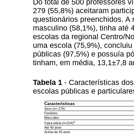
Do total de 500 professores v
279 (55,8%) aceitaram partic
questionários preenchidos. A 
masculino (58,1%), tinha até
escolas da regional Centro/No
uma escola (75,9%), concluiu 
públicas (97,5%) e possuía p
tinham, em média, 13,1±7,8 a
Tabela 1
- Características do
escolas públicas e particular
Características
Sexo (n= 279)
Feminino
Masculino
a
Faixa etária (n=224)
Até 40 anos
Acima de 40 anos