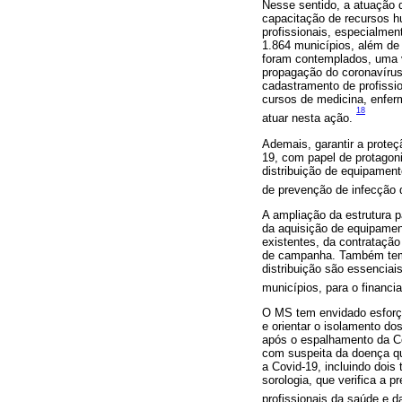
Nesse sentido, a atuação 
capacitação de recursos h
profissionais, especialme
1.864 municípios, além de 
foram contemplados, uma 
propagação do coronavírus
cadastramento de profissi
cursos de medicina, enferm
18
atuar nesta ação.
Ademais, garantir a proteç
19, com papel de protagon
distribuição de equipament
de prevenção de infecção
A ampliação da estrutura 
da aquisição de equipamen
existentes, da contrataçã
de campanha. Também tem s
distribuição são essencia
municípios, para o financ
O MS tem envidado esforço
e orientar o isolamento do
após o espalhamento da Co
com suspeita da doença q
a Covid-19, incluindo dois 
sorologia, que verifica a 
profissionais da saúde e 