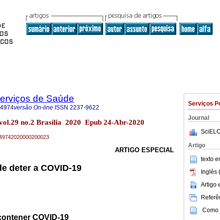
Serviços de Saúde
Serviços P
-4974
versão On-line
ISSN
2237-9622
Journal
 vol.29 no.2 Brasília 2020 Epub 24-Abr-2020
SciELO
79-49742020000200023
Artigo
ARTIGO ESPECIAL
texto 
de deter a COVID-19
Inglês 
Artigo
Referên
Como c
contener COVID-19