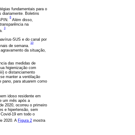
tégias fundamentais para o
 diariamente. Boletins
6
ESPIN.
Além disso,
transparência na
3
ta.
navírus-SUS e do canal por
10
finais de semana.
 agravamento da situação,
ância das medidas de
sua higienização com
(iii) o distanciamento
 se manter a ventilação
de pano, para atuarem como
omem idoso residente em
de um mês após a
e 2020, ocorreu o primeiro
es e hipertensão, sem
a Covid-19 em todo o
 de 2020. A
Figura 2
mostra