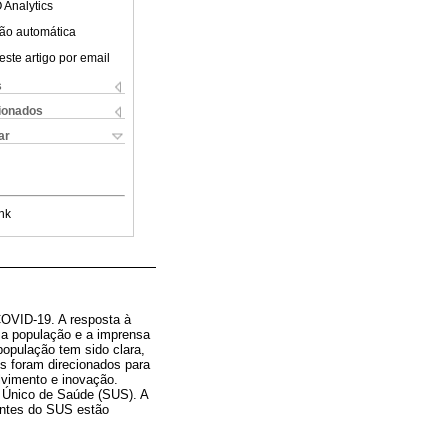
 Analytics
ão automática
este artigo por email
s
cionados
ar
nk
 COVID-19. A resposta à
a a população e a imprensa
população tem sido clara,
s foram direcionados para
lvimento e inovação.
 Único de Saúde (SUS). A
gentes do SUS estão