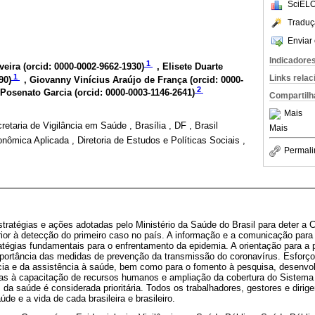
SciELO
Traduç
Enviar 
Indicadore
1
eira (
orcid: 0000-0002-9662-1930
)
, Elisete Duarte
1
Links rela
90
)
, Giovanny Vinícius Araújo de França (
orcid: 0000-
2
a Posenato Garcia (
orcid: 0000-0003-1146-2641
)
Compartilh
Mais
etaria de Vigilância em Saúde , Brasília , DF , Brasil
Mais
nômica Aplicada , Diretoria de Estudos e Políticas Sociais ,
Permali
stratégias e ações adotadas pelo Ministério da Saúde do Brasil para deter a
rior à detecção do primeiro caso no país. A informação e a comunicação par
tégias fundamentais para o enfrentamento da epidemia. A orientação para a 
importância das medidas de prevenção da transmissão do coronavírus. Esforço
ância e da assistência à saúde, bem como para o fomento à pesquisa, desenvo
as à capacitação de recursos humanos e ampliação da cobertura do Sistema
 da saúde é considerada prioritária. Todos os trabalhadores, gestores e diri
de e a vida de cada brasileira e brasileiro.