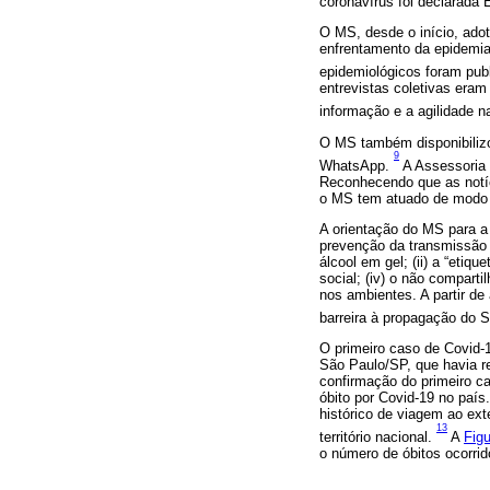
coronavírus foi declarada
O MS, desde o início, ado
enfrentamento da epidemia
epidemiológicos foram pub
entrevistas coletivas era
informação e a agilidade 
O MS também disponibilizo
9
WhatsApp.
A Assessoria 
Reconhecendo que as notíc
o MS tem atuado de modo 
A orientação do MS para a 
prevenção da transmissão 
álcool em gel; (ii) a “etiqu
social; (iv) o não compart
nos ambientes. A partir d
barreira à propagação do
O primeiro caso de Covid-
São Paulo/SP, que havia r
confirmação do primeiro c
óbito por Covid-19 no paí
histórico de viagem ao ext
13
território nacional.
A
Figu
o número de óbitos ocorrid