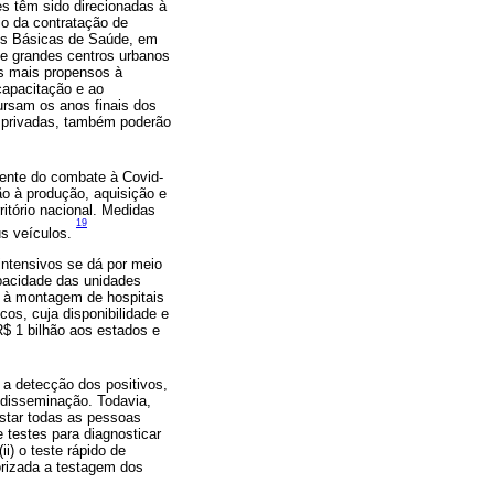
s têm sido direcionadas à
o da contratação de
es Básicas de Saúde, em
s e grandes centros urbanos
s mais propensos à
capacitação e ao
ursam os anos finais dos
 e privadas, também poderão
rente do combate à Covid-
o à produção, aquisição e
ritório nacional. Medidas
19
s veículos.
intensivos se dá por meio
pacidade das unidades
o à montagem de hospitais
os, cuja disponibilidade e
R$ 1 bilhão aos estados e
a detecção dos positivos,
 disseminação. Todavia,
estar todas as pessoas
testes para diagnosticar
ii) o teste rápido de
orizada a testagem dos