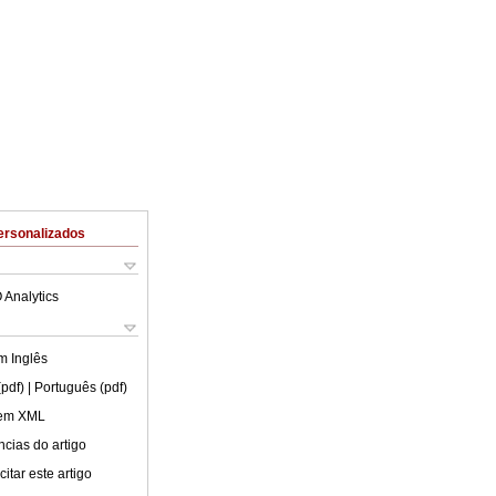
ersonalizados
 Analytics
em
Inglês
(pdf)
| Português (pdf)
 em XML
cias do artigo
itar este artigo