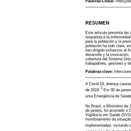
Palavras-Chave:
Infecçõe
RESUMEN
Este artículo presenta las
respuesta a la enfermedad 
para la población y la pre
población ha sido clara, en
han dirigido esfuerzos al f
desarrollo y la innovación
cobertura del Sistema Únic
trabajadores, gestores y di
Palabras-clave:
Infeccion
A Covid-19, doença causad
1
de 2019.
Em 30 de janeir
uma Emergência de Saúde P
No Brasil, o Ministério d
de janeiro, foi acionado 
Vigilância em Saúde (SVS/
monitoramento da situação
implementadas, incluindo 