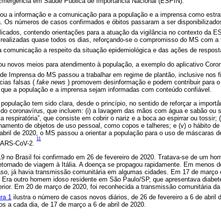
 Emergência em Saúde Pública de Importância Nacional (ESPIN).
tou a informação e a comunicação para a população e a imprensa como estra
. Os números de casos confirmados e óbitos passaram a ser disponibilizados
licados, contendo orientações para a atuação da vigilância no contexto da 
m realizadas quase todos os dias, reforçando-se o compromisso do MS com a 
na comunicação a respeito da situação epidemiológica e das ações de respos
u novos meios para atendimento à população, a exemplo do aplicativo Coro
de Imprensa do MS passou a trabalhar em regime de plantão, inclusive nos 
ias falsas (
fake news
) promovem desinformação e podem contribuir para o
que a população e a imprensa sejam informadas com conteúdo confiável.
população tem sido clara, desde o princípio, no sentido de reforçar a import
do coronavírus, que incluem: (i) a lavagem das mãos com água e sabão ou 
eta respiratória”, que consiste em cobrir o nariz e a boca ao espirrar ou tossir; 
ilhamento de objetos de uso pessoal, como copos e talheres; e (v) o hábito de
e abril de 2020, o MS passou a orientar a população para o uso de máscaras 
11
 SARS-CoV-2.
19 no Brasil foi confirmado em 26 de fevereiro de 2020. Tratava-se de um h
etornado de viagem à Itália. A doença se propagou rapidamente. Em menos 
aso, já havia transmissão comunitária em algumas cidades. Em 17 de março d
s. Era outro homem idoso residente em São Paulo/SP, que apresentava diabet
erior. Em 20 de março de 2020, foi reconhecida a transmissão comunitária d
ra 1
ilustra o número de casos novos diários, de 26 de fevereiro a 6 de abril
os a cada dia, de 17 de março a 6 de abril de 2020.