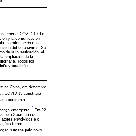
ca
ra detener el COVID-19. La
ación y la comunicación
a. La orientación a la
smisión del coronavirus. Se
to de la investigación, el
la ampliación de la
ioritaria. Todos los
leña y brasileño.
vez na China, em dezembro
da COVID-19 constituía
 uma pandemia.
3
 doença emergente.
Em 22
o pela Secretaria de
atores envolvidos e o
 ações foram
fecção humana pelo novo