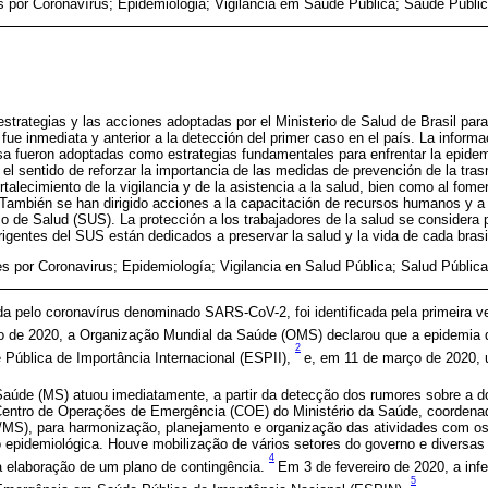
s por Coronavírus; Epidemiologia; Vigilância em Saúde Pública; Saúde Públi
 estrategias y las acciones adoptadas por el Ministerio de Salud de Brasil pa
fue inmediata y anterior a la detección del primer caso en el país. La inform
nsa fueron adoptadas como estrategias fundamentales para enfrentar la epidemi
 el sentido de reforzar la importancia de las medidas de prevención de la tra
ortalecimiento de la vigilancia y de la asistencia a la salud, bien como al fomen
. También se han dirigido acciones a la capacitación de recursos humanos y a 
o de Salud (SUS). La protección a los trabajadores de la salud se considera pr
rigentes del SUS están dedicados a preservar la salud y la vida de cada brasi
es por Coronavirus; Epidemiología; Vigilancia en Salud Pública; Salud Pública
a pelo coronavírus denominado SARS-CoV-2, foi identificada pela primeira 
o de 2020, a Organização Mundial da Saúde (OMS) declarou que a epidemia 
2
ública de Importância Internacional (ESPII),
e, em 11 de março de 2020,
a Saúde (MS) atuou imediatamente, a partir da detecção dos rumores sobre a
o Centro de Operações de Emergência (COE) do Ministério da Saúde, coordenad
MS), para harmonização, planejamento e organização das atividades com os 
 epidemiológica. Houve mobilização de vários setores do governo e diversas
4
a elaboração de um plano de contingência.
Em 3 de fevereiro de 2020, a in
5