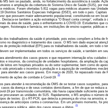
do MS tem se pautado, ainda, no fortalecimento da assistência à saúde. Açõe
umanos e ampliação da cobertura do Sistema Único de Saúde (SUS), por mei
nte médicos. Foram ofertadas 5.811 vagas para médicos atuarem nas Unidad
19 Distritos Sanitários Especiais Indígenas (DSEI), em todo o país. Capitai
vez que possuem maior adensamento populacional, constituindo-se em locai
. Destaca-se também a ação estratégica “O Brasil conta comigo”, voltada à 
onais da área de saúde, para o enfrentamento à COVID-19. Estudantes que c
agem, fisioterapia e farmácia, em instituições de ensino superior, públicas
ão dos trabalhadores da saúde é prioridade, pois estes compõem a linha de f
ismo no diagnóstico e tratamento dos casos. O MS tem dado especial atençã
os de proteção individual (EPI) para os trabalhadores da saúde, em todo o ter
 devem ser implementadas em todos os serviços de saúde, e também em seu
para atendimento dos casos graves e que requerem internação e/ou cuidados 
tos e insumos, da construção de unidades hospitalares, da ampliação da ca
o de leitos em hospitais privados ou do setor suplementar, bem como do apoi
ido priorizado o incentivo à produção e à aquisição de ventiladores mecânic
is para atender aos casos graves. Em março de 2020, foi repassado mais de 
20
iamento de ações de combate à Covid-19.
s para atender à recomendação da OMS de se testar casos suspeitos, para 
s casos da doença e de seus contatos domiciliares, a fim de que se reduza a
vid-19 por transmissão comunitária, não havia capacidade suficiente para t
ue procuraram as unidades do SUS. Rapidamente, o MS ampliou o número de 
tipos de testes: (i) o RT-PCR, que detecta a presença do vírus na amostra; e (
presença de anticorpos contra o coronavírus. Em um primeiro momento, foi pri
21
da segurança pública, além dos casos graves e óbitos.