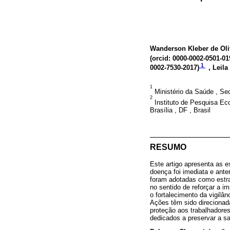
Wanderson Kleber de Oliv
(
orcid: 0000-0002-0501-01
1
0002-7530-2017
)
, Leil
1
Ministério da Saúde , Secr
2
Instituto de Pesquisa Eco
Brasília , DF , Brasil
RESUMO
Este artigo apresenta as e
doença foi imediata e ante
foram adotadas como estra
no sentido de reforçar a 
o fortalecimento da vigil
Ações têm sido direcionad
proteção aos trabalhadores
dedicados a preservar a saú