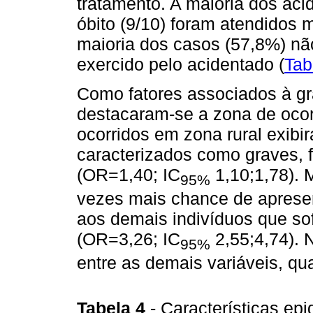
tratamento. A maioria dos aci
óbito (9/10) foram atendidos 
maioria dos casos (57,8%) nã
exercido pelo acidentado (
Tab
Como fatores associados à gr
destacaram-se a zona de ocorr
ocorridos em zona rural exib
caracterizados como graves, 
(OR=1,40; IC
1,10;1,78). 
95%
vezes mais chance de aprese
aos demais indivíduos que so
(OR=3,26; IC
2,55;4,74). 
95%
entre as demais variáveis, qu
Tabela 4
- Características epi