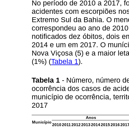
No período de 2010 a 2017, f
acidentes com escorpiões no
Extremo Sul da Bahia. O meno
correspondeu ao ano de 2010 
notificados dez óbitos, dois
2014 e um em 2017. O munícip
Nova Viçosa (5) e a maior leta
(1%) (
Tabela 1
).
Tabela 1
- Número, número de 
ocorrência dos casos de acid
município de ocorrência, terri
2017
Anos
Município
2010
2011
2012
2013
2014
2015
2016
201