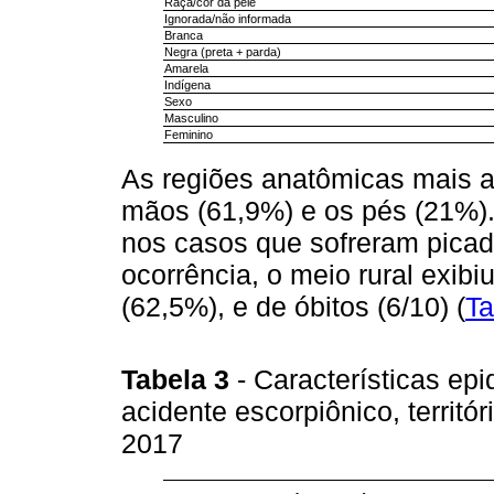
Raça/cor da pele
Ignorada/não informada
Branca
Negra (preta + parda)
Amarela
Indígena
Sexo
Masculino
Feminino
As regiões anatômicas mais a
mãos (61,9%) e os pés (21%). 
nos casos que sofreram pica
ocorrência, o meio rural exibi
(62,5%), e de óbitos (6/10) (
Ta
Tabela 3
- Características ep
acidente escorpiônico, territó
2017