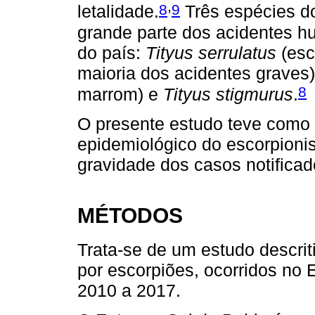
,
8
9
letalidade.
Três espécies d
grande parte dos acidentes h
do país:
Tityus serrulatus
(esc
maioria dos acidentes graves
8
marrom) e
Tityus stigmurus
.
O presente estudo teve como o
epidemiológico do escorpionis
gravidade dos casos notifica
MÉTODOS
Trata-se de um estudo descrit
por escorpiões, ocorridos no 
2010 a 2017.