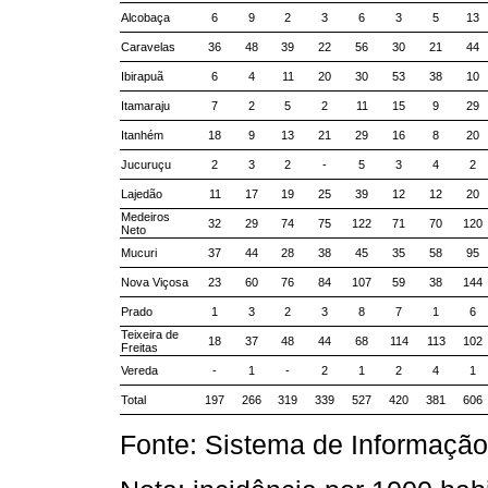
Alcobaça
6
9
2
3
6
3
5
13
Caravelas
36
48
39
22
56
30
21
44
Ibirapuã
6
4
11
20
30
53
38
10
Itamaraju
7
2
5
2
11
15
9
29
Itanhém
18
9
13
21
29
16
8
20
Jucuruçu
2
3
2
-
5
3
4
2
Lajedão
11
17
19
25
39
12
12
20
Medeiros
32
29
74
75
122
71
70
120
Neto
Mucuri
37
44
28
38
45
35
58
95
Nova Viçosa
23
60
76
84
107
59
38
144
Prado
1
3
2
3
8
7
1
6
Teixeira de
18
37
48
44
68
114
113
102
Freitas
Vereda
-
1
-
2
1
2
4
1
Total
197
266
319
339
527
420
381
606
Fonte: Sistema de Informação