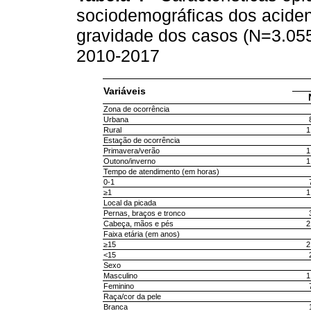
sociodemográficas dos acide
gravidade dos casos (N=3.055)
2010-2017
Variáveis
Zona de ocorrência
Urbana
Rural
1
Estação de ocorrência
Primavera/verão
1
Outono/inverno
1
Tempo de atendimento (em horas)
0-1
≥1
1
Local da picada
Pernas, braços e tronco
Cabeça, mãos e pés
2
Faixa etária (em anos)
≥15
2
<15
Sexo
Masculino
1
Feminino
Raça/cor da pele
Branca