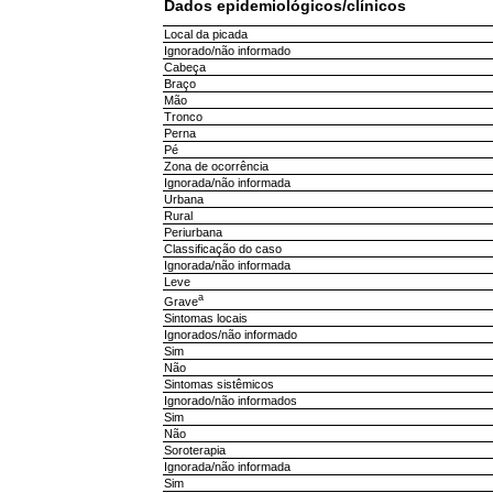
Dados epidemiológicos/clínicos
Local da picada
Ignorado/não informado
Cabeça
Braço
Mão
Tronco
Perna
Pé
Zona de ocorrência
Ignorada/não informada
Urbana
Rural
Periurbana
Classificação do caso
Ignorada/não informada
Leve
a
Grave
Sintomas locais
Ignorados/não informado
Sim
Não
Sintomas sistêmicos
Ignorado/não informados
Sim
Não
Soroterapia
Ignorada/não informada
Sim