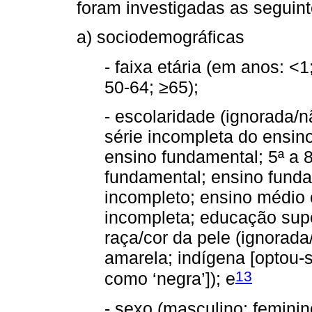
foram investigadas as seguint
a) sociodemográficas
- faixa etária (em anos: <1
50-64; ≥65);
- escolaridade (ignorada/n
série incompleta do ensin
ensino fundamental; 5ª a 8
fundamental; ensino fund
incompleto; ensino médio
incompleta; educação supe
raça/cor da pele (ignorada
amarela; indígena [optou-s
13
como ‘negra’]); e
- sexo (masculino; feminin