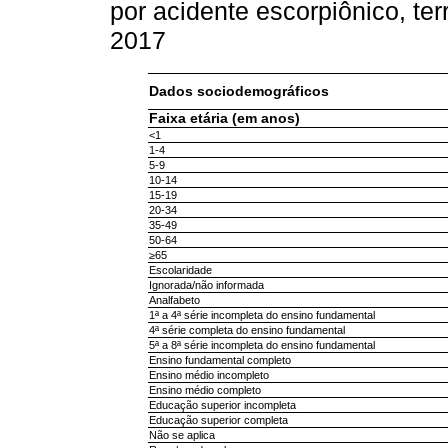
por acidente escorpiônico, ter
2017
Dados sociodemográficos
Faixa etária (em anos)
<1
1-4
5-9
10-14
15-19
20-34
35-49
50-64
≥65
Escolaridade
Ignorada/não informada
Analfabeto
1ª a 4ª série incompleta do ensino fundamental
4ª série completa do ensino fundamental
5ª a 8ª série incompleta do ensino fundamental
Ensino fundamental completo
Ensino médio incompleto
Ensino médio completo
Educação superior incompleta
Educação superior completa
Não se aplica