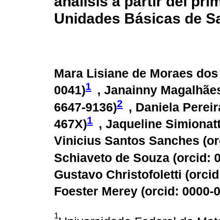
análisis a partir del pr
Unidades Básicas de Sa
Mara Lisiane de Moraes dos
1
0041
)
, Janainny Magalhãe
2
6647-9136
)
, Daniela Pereir
1
467X
)
, Jaqueline Simionatt
Vinicius Santos Sanches (
or
Schiaveto de Souza (
orcid:
Gustavo Christofoletti (
orcid
Foester Merey (
orcid: 0000-
1