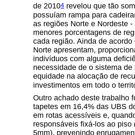
4
de 2010
revelou que tão some
possuíam rampa para cadeiran
as regiões Norte e Nordeste -
menores porcentagens de regi
cada região. Ainda de acordo
Norte apresentam, proporcion
indivíduos com alguma deficiê
necessidade de o sistema de s
equidade na alocação de recur
investimentos em todo o territ
Outro achado deste trabalho f
tapetes em 16,4% das UBS do
em rotas acessíveis e, quand
responsáveis fixá-los ao piso
5mm), prevenindo enrugament